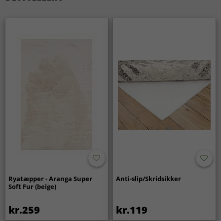
Ryatæpper - Aranga Super
Anti-slip/Skridsikker
Soft Fur (beige)
kr.259
kr.119