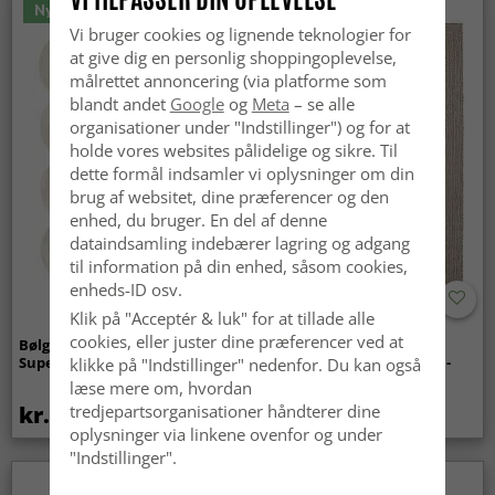
Nyhed
Vi bruger cookies og lignende teknologier for
at give dig en personlig shoppingoplevelse,
målrettet annoncering (via platforme som
blandt andet
Google
og
Meta
– se alle
organisationer under "Indstillinger") og for at
holde vores websites pålidelige og sikre. Til
dette formål indsamler vi oplysninger om din
brug af websitet, dine præferencer og den
enhed, du bruger. En del af denne
dataindsamling indebærer lagring og adgang
til information på din enhed, såsom cookies,
enheds-ID osv.
Klik på "Acceptér & luk" for at tillade alle
cookies, eller juster dine præferencer ved at
Bølget ryatæppe - Aranga
Tæpper til
Super Soft Fur (beige)
indendørs/udendørs brug -
klikke på "Indstillinger" nedenfor. Du kan også
Arlo (beige)
læse mere om, hvordan
kr.369
kr.439
tredjepartsorganisationer håndterer dine
oplysninger via linkene ovenfor og under
"Indstillinger".