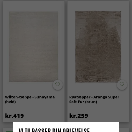
Wilton-tæppe - Sunayama
Ryatæpper - Aranga Super
(hvid)
Soft Fur (brun)
kr.419
kr.259
VI TILPASSER DIN OPLEVELSE