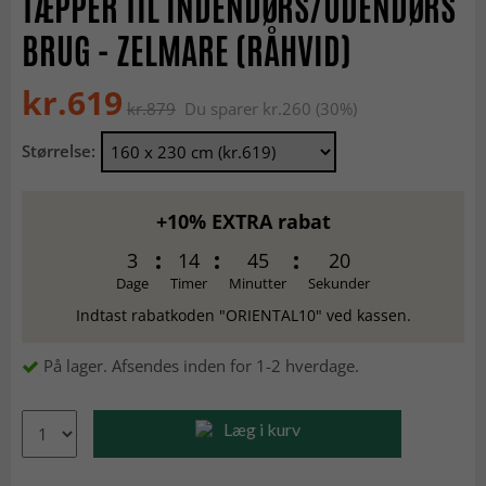
TÆPPER TIL INDENDØRS/UDENDØRS
BRUG - ZELMARE (RÅHVID)
kr.619
kr.879
Du sparer kr.260 (30%)
Størrelse:
+10% EXTRA rabat
3
14
45
19
Dage
Timer
Minutter
Sekunder
Indtast rabatkoden "ORIENTAL10" ved kassen.
På lager. Afsendes inden for 1-2 hverdage.
Læg i kurv