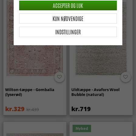
ACCEPTER OG LUK
KUN NØDVENDIGE
INDSTILLINGER
Wilton-tæppe - Gombalia
Uldtæppe - Avafors Wool
(lyserød)
Bubble (natural)
kr.329
kr.719
kr.439
Nyhed