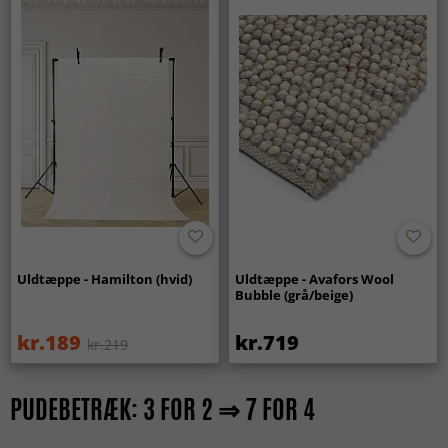
Uldtæppe - Hamilton (hvid)
Uldtæppe - Avafors Wool
Bubble (grå/beige)
kr.189
kr.719
kr.219
PUDEBETRÆK: 3 FOR 2 ⇒ 7 FOR 4