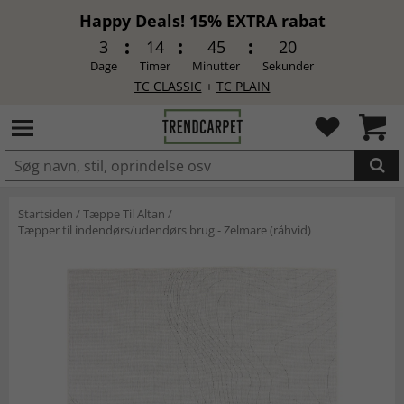
Happy Deals! 15% EXTRA rabat
3
14
45
19
Dage
Timer
Minutter
Sekunder
TC CLASSIC
+
TC PLAIN
LAGT I INDKØBSKURVEN.
Startsiden
/
Tæppe Til Altan
/
Tæpper til indendørs/udendørs brug - Zelmare (råhvid)