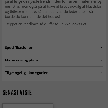
på at følge de nyeste trends inden for farver, materialer og
mønstre, men også på at have et bredt udvalg af klassiske
og tidløse mønstre, så uanset hvad du leder efter - så
burde du kunne finde det hos os!
Tæppet er vendbart, så du får to unikke looks i ét.
Specifikationer
Artno:
205746-10030.NATURAL.160X230
Materiale og pleje
Fremstilling:
Maskinknyttet.
Tilgængelig i kategorier
Oprindelse:
Belgien.
Tæpper til stuen
Hvide tæpper
Materiale:
100% Polypropylen.
Tæpper 200 x 300 cm
Tæpper 160x230 cm
SENAST VISTE
SEASON SALE
Udendørs tæpper
MODERNE TÆPPER
Rektangulære Tæpper