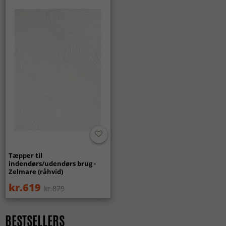
ALLE TÆPPER
Tæpper til
indendørs/udendørs brug -
Zelmare (råhvid)
kr.619
kr.879
BESTSELLERS