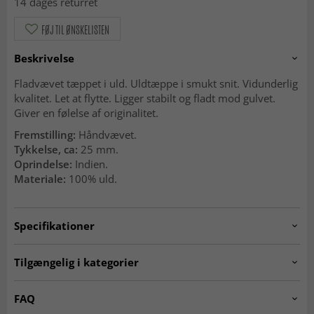
14 dages returret
FØJ TIL ØNSKELISTEN
Beskrivelse
Fladvævet tæppet i uld. Uldtæppe i smukt snit. Vidunderlig
kvalitet. Let at flytte. Ligger stabilt og fladt mod gulvet.
Giver en følelse af originalitet.
Fremstilling:
Håndvævet.
Tykkelse, ca:
25 mm.
Oprindelse:
Indien.
Materiale:
100% uld.
Specifikationer
Artno:
avafors.green.R120
Tilgængelig i kategorier
Uldtæpper
Tæpper til stuen
FAQ
Grønne tæpper
MODERNE TÆPPER