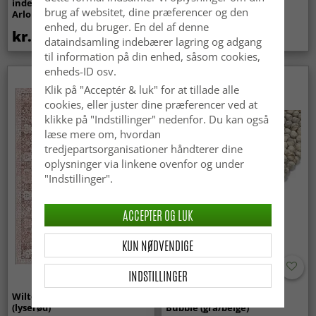
indendørs/udendørs brug -
Super Soft Fur (beige)
brug af websitet, dine præferencer og den
Arlo (beige)
enhed, du bruger. En del af denne
kr.439
kr.369
dataindsamling indebærer lagring og adgang
til information på din enhed, såsom cookies,
enheds-ID osv.
Nyhed
Klik på "Acceptér & luk" for at tillade alle
cookies, eller juster dine præferencer ved at
klikke på "Indstillinger" nedenfor. Du kan også
læse mere om, hvordan
tredjepartsorganisationer håndterer dine
oplysninger via linkene ovenfor og under
"Indstillinger".
ACCEPTER OG LUK
KUN NØDVENDIGE
INDSTILLINGER
Wilton-tæppe - Gombalia
Uldtæppe - Avafors Wool
(lyserød)
Bubble (grå/beige)