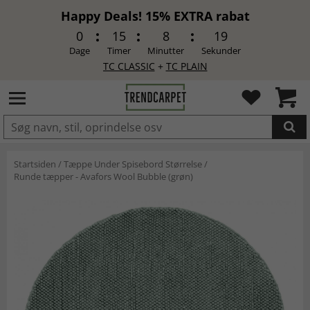
Happy Deals! 15% EXTRA rabat
0
15
8
19
Dage
Timer
Minutter
Sekunder
TC CLASSIC
+
TC PLAIN
LAGT I INDKØBSKURVEN.
Startsiden
/
Tæppe Under Spisebord Størrelse
/
Runde tæpper - Avafors Wool Bubble (grøn)