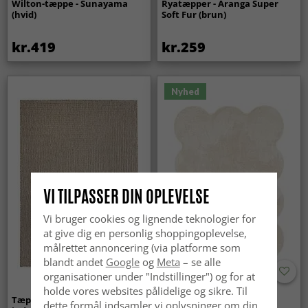
Wilton-tæppe - Sunayama
Ryatæpper - Aranga Super
(hvid)
Soft Fur (brun)
kr.419
kr.259
Nyhed
VI TILPASSER DIN OPLEVELSE
Vi bruger cookies og lignende teknologier for
at give dig en personlig shoppingoplevelse,
målrettet annoncering (via platforme som
blandt andet
Google
og
Meta
– se alle
organisationer under "Indstillinger") og for at
holde vores websites pålidelige og sikre. Til
Tæpper til
Bølget ryatæppe - Aranga
dette formål indsamler vi oplysninger om din