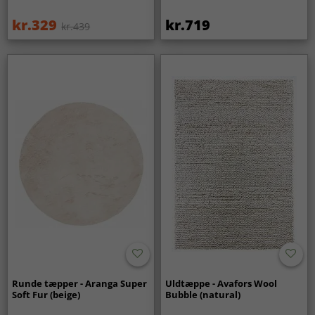
kr.329
kr.719
kr.439
Runde tæpper - Aranga Super
Uldtæppe - Avafors Wool
Soft Fur (beige)
Bubble (natural)