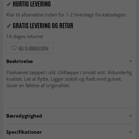
✓
HURTIG LEVERING
Klar til afsendelse inden for 1-2 hverdage fra købsdagen.
✓
GRATIS LEVERING OG RETUR
14 dages returret
FØJ TIL ØNSKELISTEN
Beskrivelse
Fladvævet tæppet i uld. Uldtæppe i smukt snit. Vidunderlig
kvalitet. Let at flytte. Ligger stabilt og fladt mod gulvet.
Giver en følelse af originalitet.
Bæredygtighed
GOODWEAVE
Specifikationer