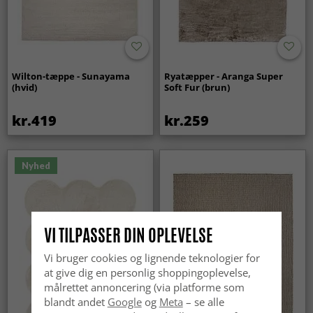
Wilton-tæppe - Sunayama
Ryatæpper - Aranga Super
(hvid)
Soft Fur (brun)
kr.419
kr.259
Nyhed
VI TILPASSER DIN OPLEVELSE
Vi bruger cookies og lignende teknologier for
at give dig en personlig shoppingoplevelse,
målrettet annoncering (via platforme som
blandt andet
Google
og
Meta
– se alle