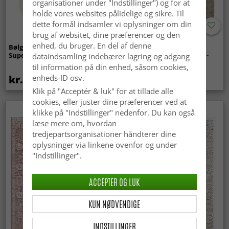
organisationer under "Indstillinger") og for at
holde vores websites pålidelige og sikre. Til
dette formål indsamler vi oplysninger om din
brug af websitet, dine præferencer og den
enhed, du bruger. En del af denne
Bølget ryatæppe - Aranga
Tæpper til
Super Soft Fur (beige)
indendørs/udendørs brug -
dataindsamling indebærer lagring og adgang
Arlo (beige)
til information på din enhed, såsom cookies,
kr.369
kr.449
enheds-ID osv.
Klik på "Acceptér & luk" for at tillade alle
cookies, eller juster dine præferencer ved at
klikke på "Indstillinger" nedenfor. Du kan også
læse mere om, hvordan
tredjepartsorganisationer håndterer dine
oplysninger via linkene ovenfor og under
"Indstillinger".
ACCEPTER OG LUK
KUN NØDVENDIGE
INDSTILLINGER