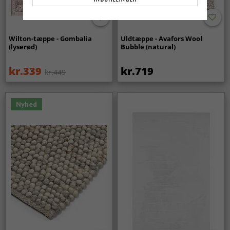
Wilton-tæppe - Gombalia
Uldtæppe - Avafors Wool
(lyserød)
Bubble (natural)
kr.339
kr.719
kr.449
Nyhed