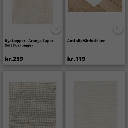
Ryatæpper - Aranga Super
Anti-slip/Skridsikker
Soft Fur (beige)
kr.259
kr.119