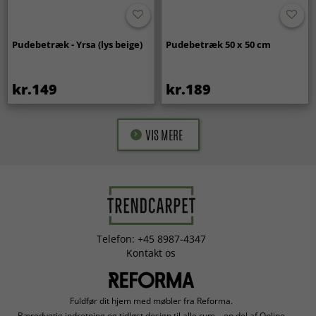
Pudebetræk - Yrsa (lys beige)
Pudebetræk 50 x 50 cm
kr.149
kr.189
VIS MERE
Telefon: +45 8987-4347
Kontakt os
Fuldfør dit hjem med møbler fra Reforma.
Bæredygtig indretning og tidløst design til alle rum – en del af Online