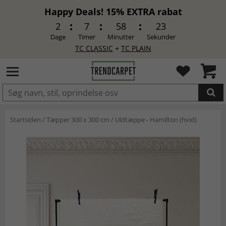
Happy Deals! 15% EXTRA rabat
2
7
58
23
Dage
Timer
Minutter
Sekunder
TC CLASSIC
+
TC PLAIN
LAGT I INDKØBSKURVEN.
Startsiden
/
Tæpper 300 x 300 cm
/
Uldtæppe - Hamilton (hvid)