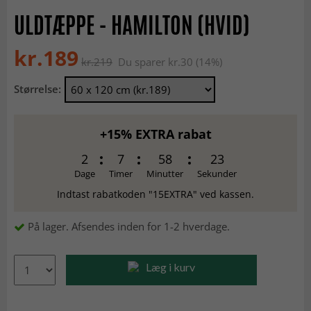
ULDTÆPPE - HAMILTON (HVID)
kr.189
kr.219
Du sparer kr.30 (14%)
Størrelse:
+15% EXTRA rabat
2
7
58
23
Dage
Timer
Minutter
Sekunder
Indtast rabatkoden "15EXTRA" ved kassen.
På lager. Afsendes inden for 1-2 hverdage.
Læg i kurv