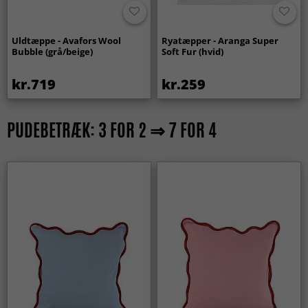
Uldtæppe - Avafors Wool
Ryatæpper - Aranga Super
Bubble (grå/beige)
Soft Fur (hvid)
kr.719
kr.259
PUDEBETRÆK: 3 FOR 2 ⇒ 7 FOR 4