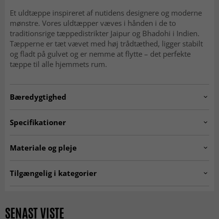
Et uldtæppe inspireret af nutidens designere og moderne
mønstre. Vores uldtæpper væves i hånden i de to
traditionsrige tæppedistrikter Jaipur og Bhadohi i Indien.
Tæpperne er tæt vævet med høj trådtæthed, ligger stabilt
og fladt på gulvet og er nemme at flytte – det perfekte
tæppe til alle hjemmets rum.
Bæredygtighed
GOODWEAVE
Specifikationer
Tillsammans med GoodWeave och våra GoodWeave-
Artno:
scacco.no2.white/beige.80x250
Materiale og pleje
anslutna producenter i Indien säkerställer Trendcarpet att
alla våra mattor knyts och vävs under rättvisa och bra
Fremstilling:
Håndvævet.
villkor.
Tilgængelig i kategorier
Oprindelse:
Indien.
HÅLLBAR ULL
Uldtæpper
Tæpper til stuen
Materiale:
80% uld, 20% bomuld.
Hvide tæpper
Beige tæpper
SENAST VISTE
Ull är en naturlig textil råvara som spinns till garn eller
Tykkelse:
ca 1 cm.