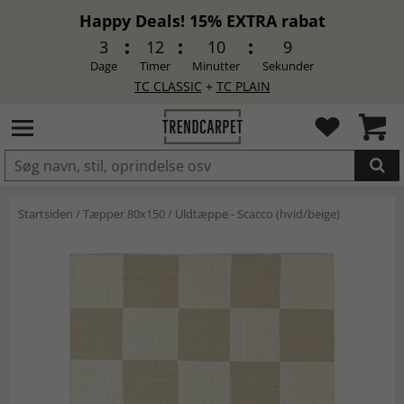
Happy Deals! 15% EXTRA rabat
3
12
10
9
Dage
Timer
Minutter
Sekunder
TC CLASSIC
+
TC PLAIN
LAGT I INDKØBSKURVEN.
Startsiden
/
Tæpper 80x150
/
Uldtæppe - Scacco (hvid/beige)