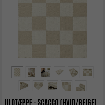
ULDTÆPPE - SCACCO (HVID/BEIGE)