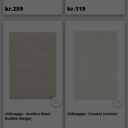
kr.259
kr.119
Uldtæppe - Avafors Wool
Uldtæppe - Coastal (creme)
Bubble (beige)