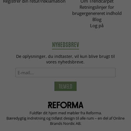
Registrer din retur/reklamation
Om Trendcarpet
Retningslinjer for
brugergenereret indhold
Blog
Log på
NYHEDSBREV
De oplysninger, du indtaster, vil kun blive brugt til
vores nyhedsbreve.
TILMELD
Fuldfør dit hjem med møbler fra Reforma.
Bæredygtig indretning og tidløst design til alle rum – en del af Online
Brands Nordic AB.