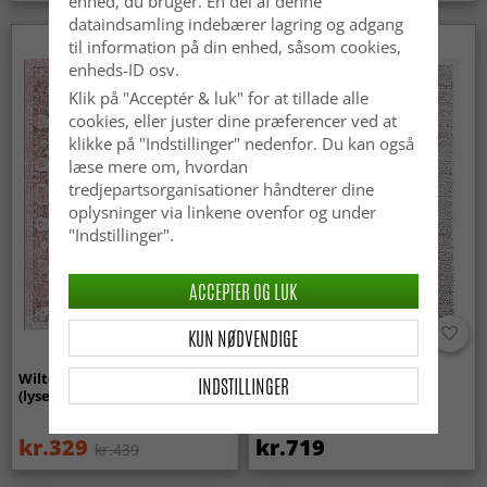
enhed, du bruger. En del af denne
dataindsamling indebærer lagring og adgang
til information på din enhed, såsom cookies,
enheds-ID osv.
Klik på "Acceptér & luk" for at tillade alle
cookies, eller juster dine præferencer ved at
klikke på "Indstillinger" nedenfor. Du kan også
læse mere om, hvordan
tredjepartsorganisationer håndterer dine
oplysninger via linkene ovenfor og under
"Indstillinger".
ACCEPTER OG LUK
KUN NØDVENDIGE
Wilton-tæppe - Gombalia
Uldtæppe - Avafors Wool
INDSTILLINGER
(lyserød)
Bubble (natural)
kr.329
kr.719
kr.439