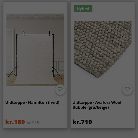
Nyhed
Uldtæppe - Hamilton (hvid)
Uldtæppe - Avafors Wool
Bubble (grå/beige)
kr.189
kr.719
kr.219