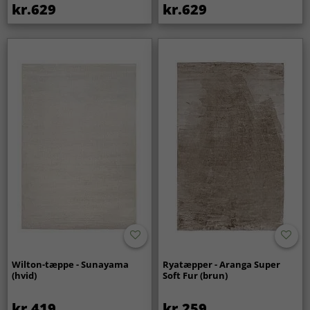
kr.629
kr.629
Wilton-tæppe - Sunayama
Ryatæpper - Aranga Super
(hvid)
Soft Fur (brun)
kr.419
kr.259