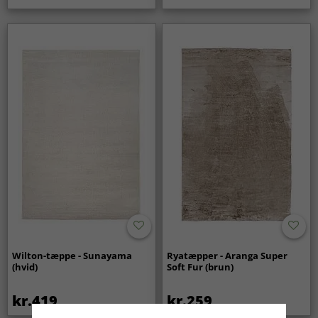
Wilton-tæppe - Sunayama
Ryatæpper - Aranga Super
(hvid)
Soft Fur (brun)
kr.419
kr.259