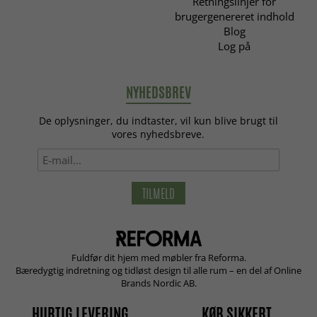
Retningslinjer for
brugergenereret indhold
Blog
Log på
NYHEDSBREV
De oplysninger, du indtaster, vil kun blive brugt til
vores nyhedsbreve.
TILMELD
Fuldfør dit hjem med møbler fra Reforma.
Bæredygtig indretning og tidløst design til alle rum – en del af Online
Brands Nordic AB.
HURTIG LEVERING
KØB SIKKERT