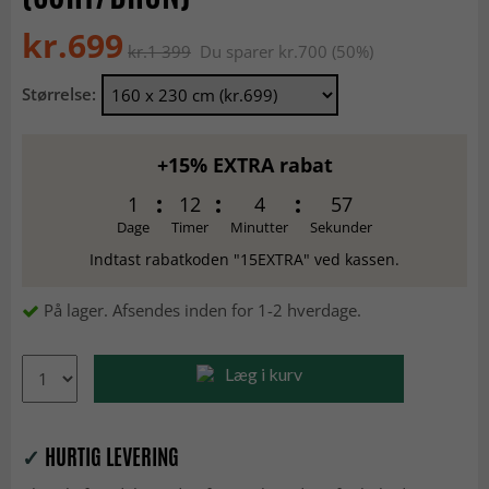
kr.699
kr.1 399
Du sparer kr.700 (50%)
Størrelse:
+15% EXTRA rabat
1
12
4
56
Dage
Timer
Minutter
Sekunder
Indtast rabatkoden "15EXTRA" ved kassen.
På lager. Afsendes inden for 1-2 hverdage.
Læg i kurv
✓
HURTIG LEVERING