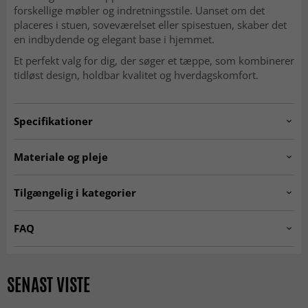
forskellige møbler og indretningsstile. Uanset om det
placeres i stuen, soveværelset eller spisestuen, skaber det
en indbydende og elegant base i hjemmet.
Et perfekt valg for dig, der søger et tæppe, som kombinerer
tidløst design, holdbar kvalitet og hverdagskomfort.
Specifikationer
Artno:
kuba.DT02318.101
Materiale og pleje
Anvendelse
Indendørs
MATERIALE
Tilgængelig i kategorier
Polyester
Rum
Stue, Soveværelse, Køkken, Entré
☆ Trendcarpet Vintage
Tæpper til stuen
FAQ
Luxury ☆
Størrelser
Er Wilton-tæpper bløde at gå på?
Sorte tæpper
Tæpper 200 x 300 cm
Tykkelse
10 mm, Lav luv
Ja, den tætte og bløde luv gør dem behagelige og
Et tæppe fremstillet af polyester er ekstremt slidstærkt og
SENAST VISTE
Tæpper 160x230 cm
Trendcarpet Wilton Art Line
indbydende under fødderne.
nemt at holde rent og fri for pletter, da polyester er en
Egenskaber
Blød
fiber med lukkede celler, som forhindrer pletter i at trænge
SEASON SALE
MODERNE TÆPPER