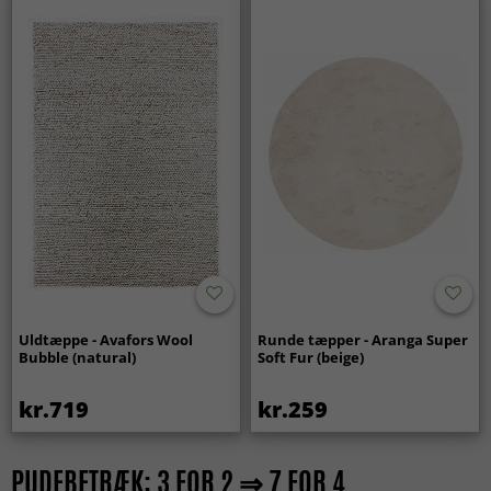
Uldtæppe - Avafors Wool
Runde tæpper - Aranga Super
Bubble (natural)
Soft Fur (beige)
kr.719
kr.259
PUDEBETRÆK: 3 FOR 2 ⇒ 7 FOR 4