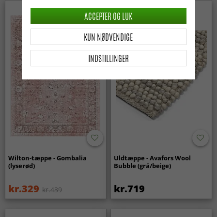
Nyhed
ACCEPTER OG LUK
KUN NØDVENDIGE
INDSTILLINGER
Wilton-tæppe - Gombalia
Uldtæppe - Avafors Wool
(lyserød)
Bubble (grå/beige)
kr.329
kr.719
kr.439