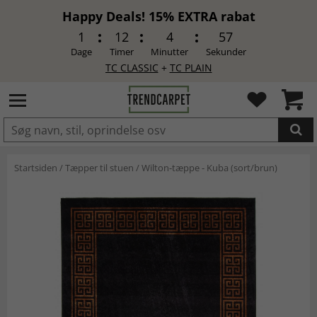
Happy Deals! 15% EXTRA rabat
1
12
4
56
Dage
Timer
Minutter
Sekunder
TC CLASSIC
+
TC PLAIN
LAGT I INDKØBSKURVEN.
Startsiden
/
Tæpper til stuen
/
Wilton-tæppe - Kuba (sort/brun)