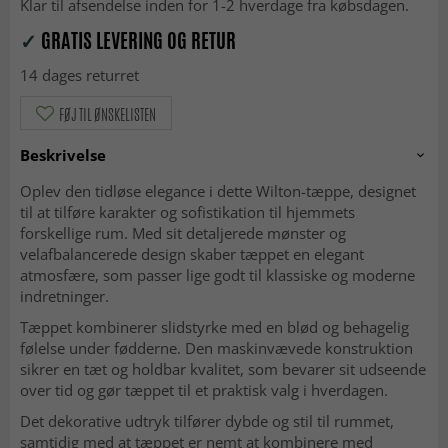
Klar til afsendelse inden for 1-2 hverdage fra købsdagen.
✓
GRATIS LEVERING OG RETUR
14 dages returret
FØJ TIL ØNSKELISTEN
Beskrivelse
Oplev den tidløse elegance i dette Wilton-tæppe, designet
til at tilføre karakter og sofistikation til hjemmets
forskellige rum. Med sit detaljerede mønster og
velafbalancerede design skaber tæppet en elegant
atmosfære, som passer lige godt til klassiske og moderne
indretninger.
Tæppet kombinerer slidstyrke med en blød og behagelig
følelse under fødderne. Den maskinvævede konstruktion
sikrer en tæt og holdbar kvalitet, som bevarer sit udseende
over tid og gør tæppet til et praktisk valg i hverdagen.
Det dekorative udtryk tilfører dybde og stil til rummet,
samtidig med at tæppet er nemt at kombinere med