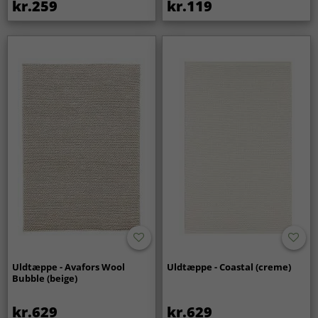
at vi ikke tager ansvar, hvis du benytter en tredjepart til
kr.259
kr.119
rengøring af tæppet.
Uldtæppe - Avafors Wool
Uldtæppe - Coastal (creme)
Bubble (beige)
kr.629
kr.629