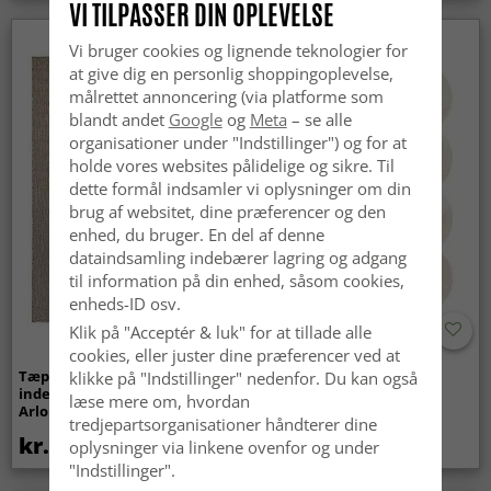
VI TILPASSER DIN OPLEVELSE
Nyhed
Vi bruger cookies og lignende teknologier for
at give dig en personlig shoppingoplevelse,
målrettet annoncering (via platforme som
blandt andet
Google
og
Meta
– se alle
organisationer under "Indstillinger") og for at
holde vores websites pålidelige og sikre. Til
dette formål indsamler vi oplysninger om din
brug af websitet, dine præferencer og den
enhed, du bruger. En del af denne
dataindsamling indebærer lagring og adgang
til information på din enhed, såsom cookies,
enheds-ID osv.
Klik på "Acceptér & luk" for at tillade alle
cookies, eller juster dine præferencer ved at
Tæpper til
Bølget ryatæppe - Aranga
klikke på "Indstillinger" nedenfor. Du kan også
indendørs/udendørs brug -
Super Soft Fur (beige)
læse mere om, hvordan
Arlo (beige)
tredjepartsorganisationer håndterer dine
kr.439
kr.369
oplysninger via linkene ovenfor og under
"Indstillinger".