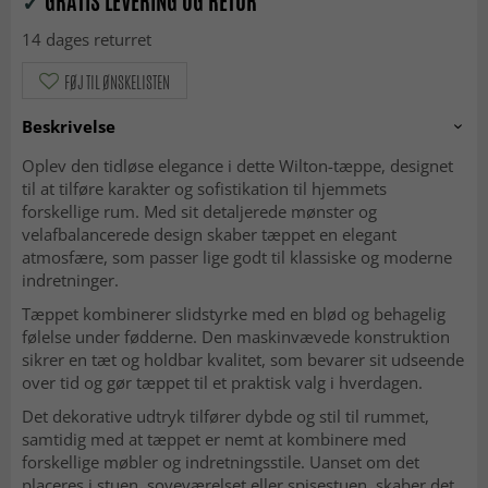
✓
GRATIS LEVERING OG RETUR
14 dages returret
FØJ TIL ØNSKELISTEN
Beskrivelse
Oplev den tidløse elegance i dette Wilton-tæppe, designet
til at tilføre karakter og sofistikation til hjemmets
forskellige rum. Med sit detaljerede mønster og
velafbalancerede design skaber tæppet en elegant
atmosfære, som passer lige godt til klassiske og moderne
indretninger.
Tæppet kombinerer slidstyrke med en blød og behagelig
følelse under fødderne. Den maskinvævede konstruktion
sikrer en tæt og holdbar kvalitet, som bevarer sit udseende
over tid og gør tæppet til et praktisk valg i hverdagen.
Det dekorative udtryk tilfører dybde og stil til rummet,
samtidig med at tæppet er nemt at kombinere med
forskellige møbler og indretningsstile. Uanset om det
placeres i stuen, soveværelset eller spisestuen, skaber det