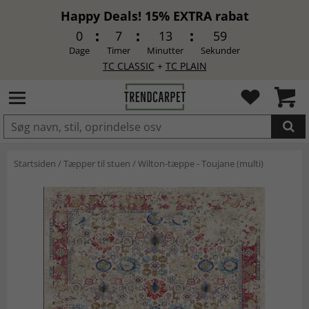
Happy Deals! 15% EXTRA rabat
0
7
13
58
Dage
Timer
Minutter
Sekunder
TC CLASSIC
+
TC PLAIN
LAGT I INDKØBSKURVEN.
Startsiden
/
Tæpper til stuen
/
Wilton-tæppe - Toujane (multi)