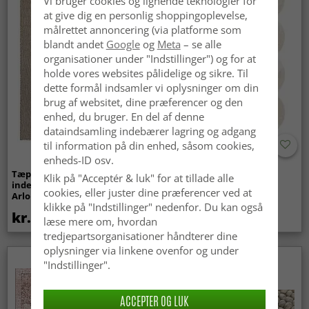
Vi bruger cookies og lignende teknologier for
at give dig en personlig shoppingoplevelse,
målrettet annoncering (via platforme som
blandt andet
Google
og
Meta
– se alle
organisationer under "Indstillinger") og for at
holde vores websites pålidelige og sikre. Til
dette formål indsamler vi oplysninger om din
brug af websitet, dine præferencer og den
enhed, du bruger. En del af denne
dataindsamling indebærer lagring og adgang
til information på din enhed, såsom cookies,
enheds-ID osv.
Tæpper til
Bølget ryatæppe - Aranga
Klik på "Acceptér & luk" for at tillade alle
indendørs/udendørs brug -
Super Soft Fur (beige)
cookies, eller juster dine præferencer ved at
Arlo (beige)
klikke på "Indstillinger" nedenfor. Du kan også
kr.439
kr.369
læse mere om, hvordan
tredjepartsorganisationer håndterer dine
oplysninger via linkene ovenfor og under
Nyhed
"Indstillinger".
ACCEPTER OG LUK