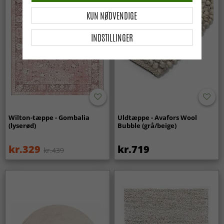
KUN NØDVENDIGE
INDSTILLINGER
Wilton-tæppe - Gombalia
Uldtæppe - Avafors Wool
(lyserød)
Bubble (grå/beige)
kr.329
kr.719
kr.439