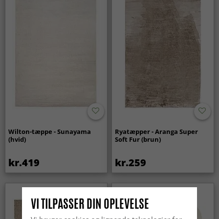
Wilton-tæppe - Sunayama
Ryatæpper - Aranga Super
(hvid)
Soft Fur (brun)
kr.419
kr.259
Nyhed
VI TILPASSER DIN OPLEVELSE