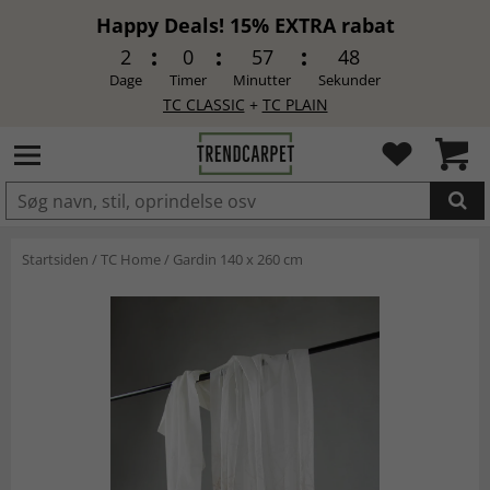
Happy Deals! 15% EXTRA rabat
2
0
57
47
Dage
Timer
Minutter
Sekunder
TC CLASSIC
+
TC PLAIN
LAGT I INDKØBSKURVEN.
Startsiden
/
TC Home
/
Gardin 140 x 260 cm