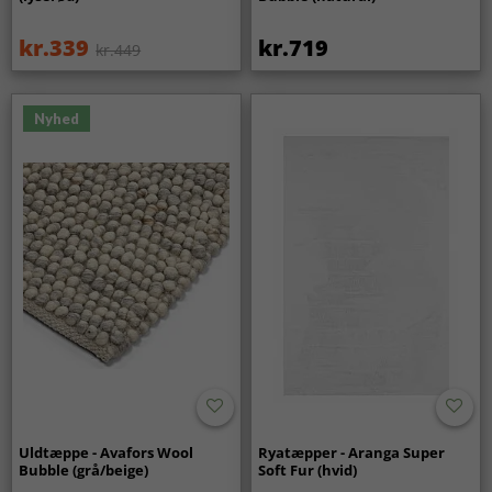
kr.339
kr.719
kr.449
Nyhed
Uldtæppe - Avafors Wool
Ryatæpper - Aranga Super
Bubble (grå/beige)
Soft Fur (hvid)