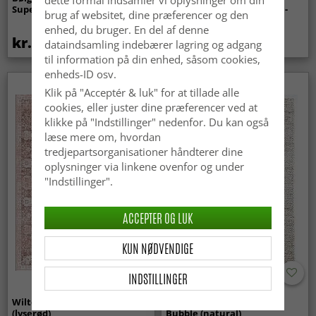
Super Soft Fur (beige)
indendørs/udendørs brug -
brug af websitet, dine præferencer og den
Arlo (beige)
enhed, du bruger. En del af denne
kr.369
kr.449
dataindsamling indebærer lagring og adgang
til information på din enhed, såsom cookies,
enheds-ID osv.
Klik på "Acceptér & luk" for at tillade alle
cookies, eller juster dine præferencer ved at
klikke på "Indstillinger" nedenfor. Du kan også
læse mere om, hvordan
tredjepartsorganisationer håndterer dine
oplysninger via linkene ovenfor og under
"Indstillinger".
ACCEPTER OG LUK
KUN NØDVENDIGE
INDSTILLINGER
Wilton-tæppe - Gombalia
Uldtæppe - Avafors Wool
(lyserød)
Bubble (natural)