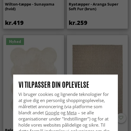
Wilton-tæppe - Sunayama
Ryatæpper - Aranga Super
(hvid)
Soft Fur (brun)
kr.419
kr.259
Nyhed
VI TILPASSER DIN OPLEVELSE
Vi bruger cookies og lignende teknologier for
at give dig en personlig shoppingoplevelse,
målrettet annoncering (via platforme som
blandt andet
Google
og
Meta
– se alle
organisationer under "Indstillinger") og for at
holde vores websites pålidelige og sikre. Til
Bølget ryatæppe - Aranga
Tæpper til
dette formål indsamler vi oplysninger om din