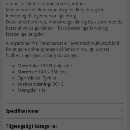
denne kollektion af mønstrede gardiner.
Med denne kollektion kan du give dit hjem og din
indretning dit eget personlige præg.
Dette er et flerfarvet, mønstret gardin og fås - som med de
fleste af vores gardiner - i flere forskellige farver og
forskellige længder.
Alle gardiner fra Trendcarpet er lavet med multiwaybånd
for at gøre ophængningen så let som muligt, uanset
hvilken slags gardinstang du bruger.
Materiale:
100 % polyester.
Størrelse:
140 x 260 cm.
Oprindelse:
Tyrkiet.
Vaskeanvisning
: 30° C.
Mængde
: 1 st
Specifikationer
Artno:
LINDA_RAMA.HPDJ18689.803
Tilgængelig i kategorier