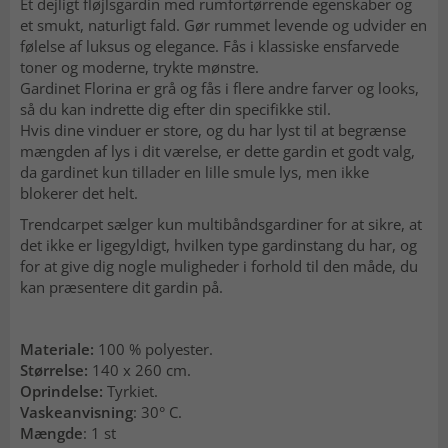
Et dejligt fløjlsgardin med rumfortørrende egenskaber og
et smukt, naturligt fald. Gør rummet levende og udvider en
følelse af luksus og elegance. Fås i klassiske ensfarvede
toner og moderne, trykte mønstre.
Gardinet Florina er grå og fås i flere andre farver og looks,
så du kan indrette dig efter din specifikke stil.
Hvis dine vinduer er store, og du har lyst til at begrænse
mængden af lys i dit værelse, er dette gardin et godt valg,
da gardinet kun tillader en lille smule lys, men ikke
blokerer det helt.
Trendcarpet sælger kun multibåndsgardiner for at sikre, at
det ikke er ligegyldigt, hvilken type gardinstang du har, og
for at give dig nogle muligheder i forhold til den måde, du
kan præsentere dit gardin på.
Materiale:
100 % polyester.
Størrelse:
140 x 260 cm.
Oprindelse:
Tyrkiet.
Vaskeanvisning
: 30° C.
Mængde
: 1 st