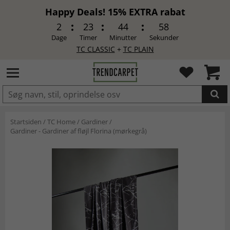
Happy Deals! 15% EXTRA rabat
2
23
44
58
Dage
Timer
Minutter
Sekunder
TC CLASSIC
+
TC PLAIN
LAGT I INDKØBSKURVEN.
Startsiden
/
TC Home
/
Gardiner
/
Gardiner - Gardiner af fløjl Florina (mørkegrå)