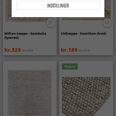
INDSTILLINGER
Wilton-tæppe - Gombalia
Uldtæppe - Hamilton (hvid)
(lyserød)
kr.329
kr.189
kr.439
kr.219
Nyhed