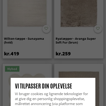
Wilton-tæppe - Sunayama
Ryatæpper - Aranga Super
(hvid)
Soft Fur (brun)
kr.419
kr.259
Nyhed
VI TILPASSER DIN OPLEVELSE
Vi bruger cookies og lignende teknologier for
at give dig en personlig shoppingoplevelse,
målrettet annoncering (via platforme som