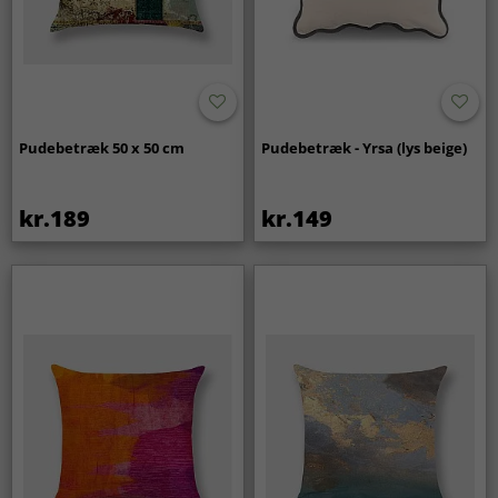
Pudebetræk 50 x 50 cm
Pudebetræk - Yrsa (lys beige)
kr.189
kr.149