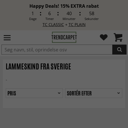
Happy Deals! 15% EXTRA rabat
1
6
40
58
Dage
Timer
Minutter
Sekunder
TC CLASSIC
+
TC PLAIN
LAGT I INDKØBSKURVEN.
LAMMESKIND FRA SVERIGE
-
PRIS
SORTÉR EFTER