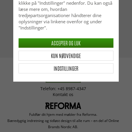
klikke på "Indstillinger" nedenfor. Du kan også
læse mere om, hvordan
tredjepartsorganisationer håndterer dine
oplysninger via linkene ovenfor og under
"Indstillinger".
ACCEPTER OG LUK
KUN NØDVENDIGE
INDSTILLINGER
Telefon: +45 8987-4347
Kontakt os
Fuldfør dit hjem med møbler fra Reforma.
Bæredygtig indretning og tidløst design til alle rum – en del af Online
Brands Nordic AB.