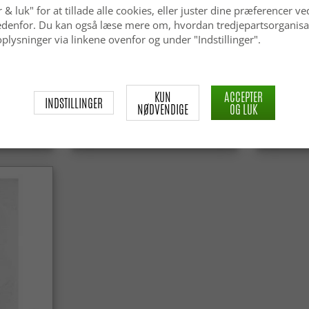
 & luk" for at tillade alle cookies, eller juster dine præferencer ve
 nedenfor. Du kan også læse mere om, hvordan tredjepartsorganisa
plysninger via linkene ovenfor og under "Indstillinger".
ga Super
Tæpper til indendørs/udendørs
Wilton-tæ
brug - Arlo (beige)
(lyserød)
KUN
ACCEPTER
INDSTILLINGER
NØDVENDIGE
OG LUK
kr.449
kr.339