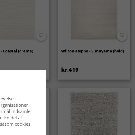
- Coastal (creme)
Wilton-tæppe - Sunayama (hvid)
kr.419
levelse,
organisationer
 formål indsamler
. En del af
 såsom cookies,