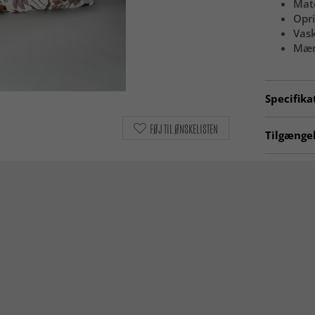
Mate
Opr
Vas
Mæ
Specifika
Artno:
mat
FØJ TIL ØNSKELISTEN
Tilgængel
Pudebetr