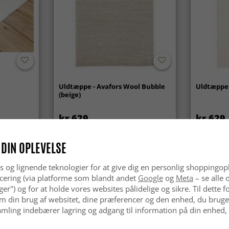
Uldtæppe - Avafors Wool Bubble
Uldtæppe 
(beige)
kr.629
kr.629
 DIN OPLEVELSE
s og lignende teknologier for at give dig en personlig shoppingop
cering (via platforme som blandt andet
Google
og
Meta
– se alle 
nger") og for at holde vores websites pålidelige og sikre. Til dette
m din brug af websitet, dine præferencer og den enhed, du bruger
mling indebærer lagring og adgang til information på din enhed,