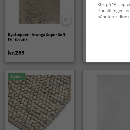
Klik på "Acceptér
"Indstillinger"
håndterer dine o
Ryatæpper - Aranga Super Soft
Bølget ryatæppe - Aran
Fur (brun)
Soft Fur (beige)
kr.259
kr.369
Nyhed