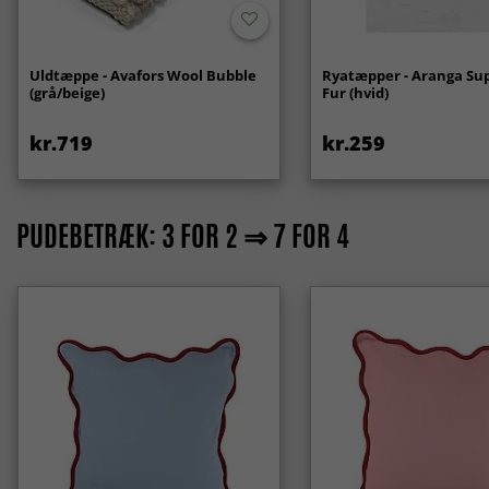
Uldtæppe - Avafors Wool Bubble
Ryatæpper - Aranga Sup
(grå/beige)
Fur (hvid)
kr.719
kr.259
PUDEBETRÆK: 3 FOR 2 ⇒ 7 FOR 4