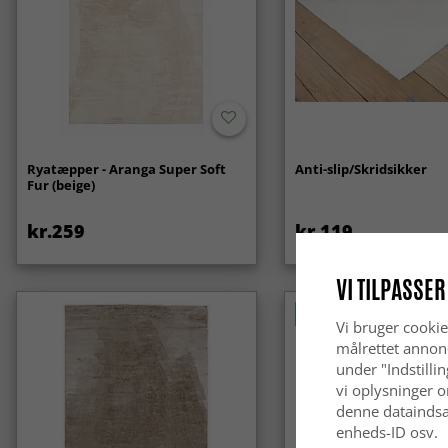
Ryatæpper - Aranga Super Soft
Anti-slip/Skridsikker
Fur (beige)
kr.259
kr.119
VI TILPASSER
Nyhed
Vi bruger cookie
målrettet annon
under "Indstilli
vi oplysninger o
denne dataindsa
enheds-ID osv.