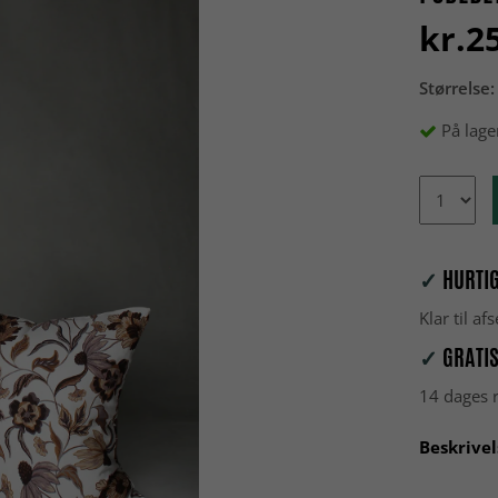
kr.2
Størrelse:
På lage
✓
HURTIG
Klar til a
✓
GRATIS
14 dages r
Beskrivel