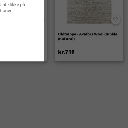
d at klikke på
tioner
ppe - Gombalia
Uldtæppe - Avafors Wool Bubble
(natural)
kr.719
kr.449