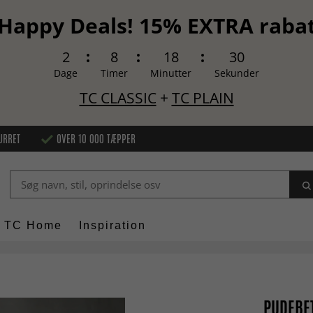
Happy Deals! 15% EXTRA raba
2
8
18
29
Dage
Timer
Minutter
Sekunder
TC CLASSIC
+
TC PLAIN
URRET
OVER 10 000 TÆPPER
TC Home
Inspiration
PUDEBET