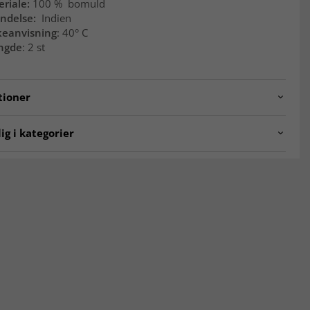
riale:
100 % bomuld
indelse:
Indien
keanvisning
: 40° C
ngde
: 2 st
tioner
hilde.1756.lilac.cushion.2x45x45
ig i kategorier
æk