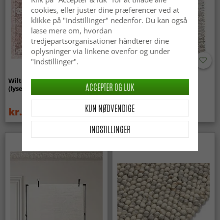
cookies, eller juster dine præferencer ved at
klikke på "Indstillinger" nedenfor. Du kan også
læse mere om, hvordan
tredjepartsorganisationer håndterer dine
oplysninger via linkene ovenfor og under
"Indstillinger".
Wilton-tæppe - Gombalia
Uldtæppe - Avafors Wool
ACCEPTER OG LUK
(lyserød)
Bubble (natural)
KUN NØDVENDIGE
kr.329
kr.719
kr.439
INDSTILLINGER
Nyhed