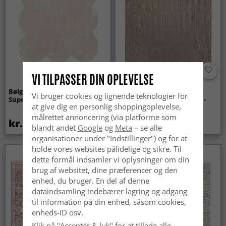
VI TILPASSER DIN OPLEVELSE
Bølget ryatæppe - Aranga
Tæpper til
Vi bruger cookies og lignende teknologier for
Super Soft Fur (beige)
indendørs/udendørs brug -
at give dig en personlig shoppingoplevelse,
Arlo (beige)
målrettet annoncering (via platforme som
kr.369
kr.439
blandt andet
Google
og
Meta
– se alle
organisationer under "Indstillinger") og for at
holde vores websites pålidelige og sikre. Til
dette formål indsamler vi oplysninger om din
brug af websitet, dine præferencer og den
enhed, du bruger. En del af denne
dataindsamling indebærer lagring og adgang
til information på din enhed, såsom cookies,
enheds-ID osv.
Klik på "Acceptér & luk" for at tillade alle