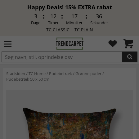
Happy Deals! 15% EXTRA rabat
3
12
17
35
Dage
Timer
Minutter
Sekunder
TC CLASSIC
+
TC PLAIN
LAGT I INDKØBSKURVEN.
Startsiden
/
TC Home
/
Pudebetræk
/
Grønne puder
/
Pudebetræk 50 x 50 cm