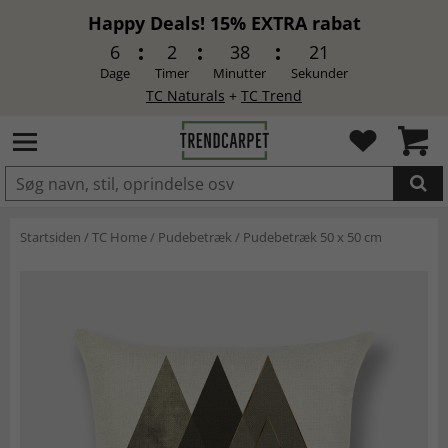
Happy Deals! 15% EXTRA rabat
6
2
38
20
Dage
Timer
Minutter
Sekunder
TC Naturals
+
TC Trend
LAGT I INDKØBSKURVEN.
Startsiden
/
TC Home
/
Pudebetræk
/
Pudebetræk 50 x 50 cm