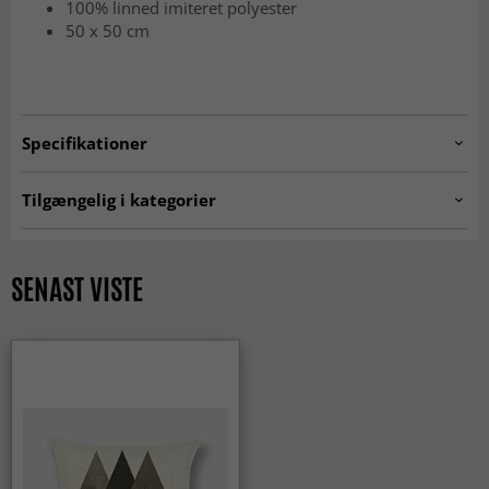
100% linned imiteret polyester
50 x 50 cm
Specifikationer
Artno:
cushion.col034
Tilgængelig i kategorier
Pudebetræk
HOME SALE
SENAST VISTE