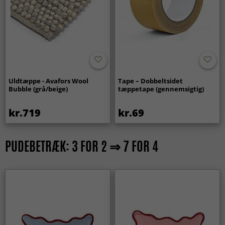
Uldtæppe - Avafors Wool
Tape – Dobbeltsidet
Bubble (grå/beige)
tæppetape (gennemsigtig)
kr.719
kr.69
PUDEBETRÆK: 3 FOR 2 ⇒ 7 FOR 4