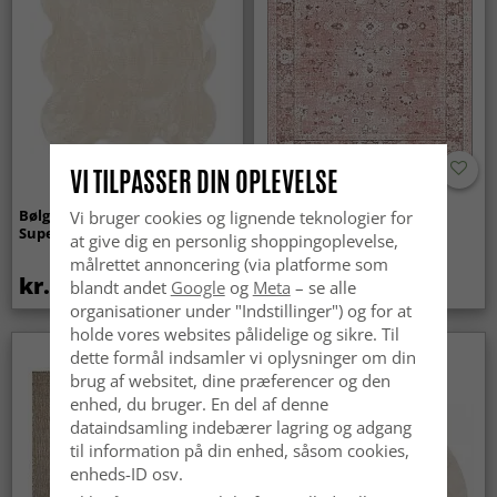
VI TILPASSER DIN OPLEVELSE
Bølget ryatæppe - Aranga
Wilton-tæppe - Gombalia
Vi bruger cookies og lignende teknologier for
Super Soft Fur (beige)
(lyserød)
at give dig en personlig shoppingoplevelse,
målrettet annoncering (via platforme som
kr.369
kr.329
blandt andet
Google
og
Meta
– se alle
kr.439
organisationer under "Indstillinger") og for at
holde vores websites pålidelige og sikre. Til
dette formål indsamler vi oplysninger om din
brug af websitet, dine præferencer og den
enhed, du bruger. En del af denne
dataindsamling indebærer lagring og adgang
til information på din enhed, såsom cookies,
enheds-ID osv.