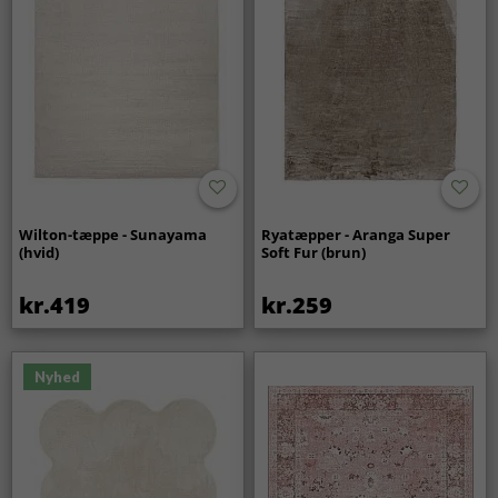
Wilton-tæppe - Sunayama
Ryatæpper - Aranga Super
(hvid)
Soft Fur (brun)
kr.419
kr.259
Nyhed