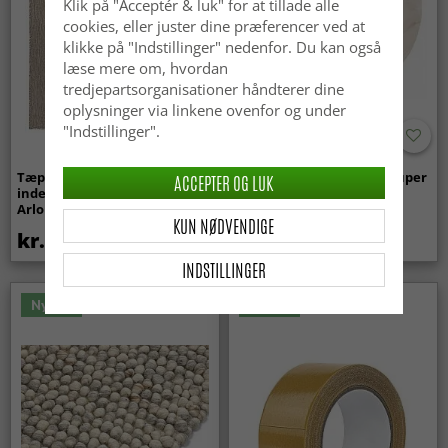
Klik på "Acceptér & luk" for at tillade alle
cookies, eller juster dine præferencer ved at
klikke på "Indstillinger" nedenfor. Du kan også
læse mere om, hvordan
tredjepartsorganisationer håndterer dine
oplysninger via linkene ovenfor og under
"Indstillinger".
Tæpper til
Runde tæpper - Aranga Super
ACCEPTER OG LUK
indendørs/udendørs brug -
Soft Fur (beige)
Arlo (beige)
KUN NØDVENDIGE
kr.439
kr.259
INDSTILLINGER
Nyhed
Nyhed