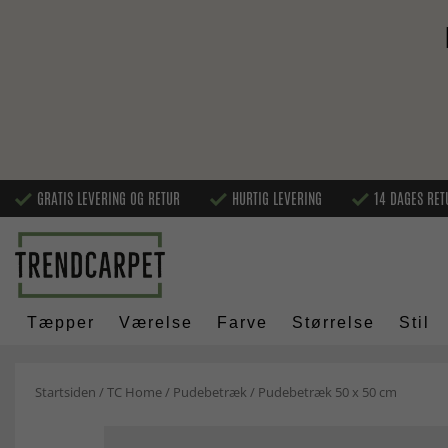
GRATIS LEVERING OG RETUR
HURTIG LEVERING
14 DAGES RET
Tæpper
Værelse
Farve
Størrelse
Stil
Startsiden
/
TC Home
/
Pudebetræk
/
Pudebetræk 50 x 50 cm