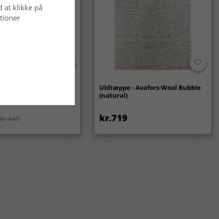
d at klikke på
tioner
ppe - Gombalia
Uldtæppe - Avafors Wool Bubble
(natural)
kr.719
kr.449