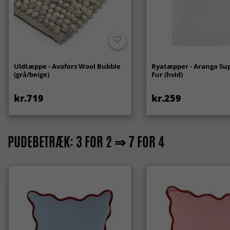
Uldtæppe - Avafors Wool Bubble
Ryatæpper - Aranga Sup
(grå/beige)
Fur (hvid)
kr.719
kr.259
PUDEBETRÆK: 3 FOR 2 ⇒ 7 FOR 4