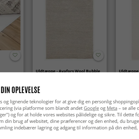
Uldtæppe - Avafors Wool Bubble
Uldtæppe 
(beige)
 DIN OPLEVELSE
kr.629
kr.629
s og lignende teknologier for at give dig en personlig shoppingop
cering (via platforme som blandt andet
Google
og
Meta
– se alle 
nger") og for at holde vores websites pålidelige og sikre. Til dette
m din brug af websitet, dine præferencer og den enhed, du bruger
mling indebærer lagring og adgang til information på din enhed,