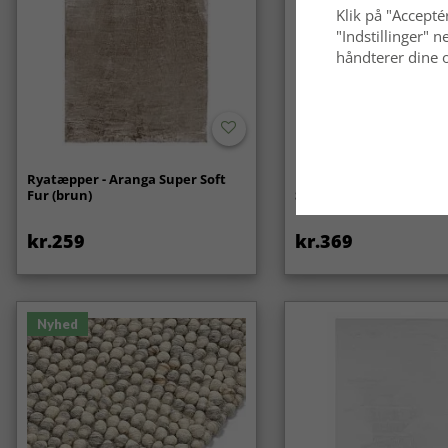
Klik på "Acceptér
"Indstillinger"
håndterer dine o
Ryatæpper - Aranga Super Soft
Bølget ryatæppe - Aran
Fur (brun)
Soft Fur (beige)
kr.259
kr.369
Nyhed