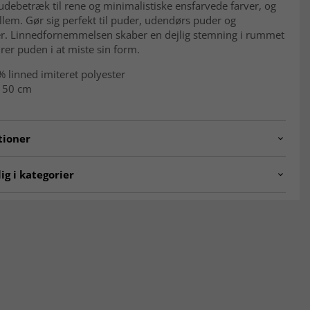
debetræk til rene og minimalistiske ensfarvede farver, og
llem. Gør sig perfekt til puder, udendørs puder og
r. Linnedfornemmelsen skaber en dejlig stemning i rummet
rer puden i at miste sin form.
 linned imiteret polyester
 50 cm
tioner
shion.col210
ig i kategorier
æk