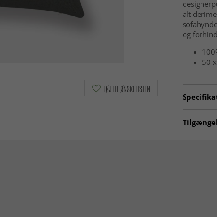
designerpu
alt derime
sofahynde
og forhind
100%
50 x
FØJ TIL ØNSKELISTEN
Specifika
Artno:
cu
Tilgængel
Pudebetr