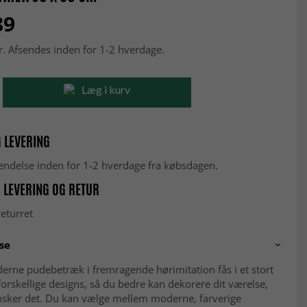
89
r. Afsendes inden for 1-2 hverdage.
Læg i kurv
 LEVERING
fsendelse inden for 1-2 hverdage fra købsdagen.
 LEVERING OG RETUR
eturret
se
erne pudebetræk i fremragende hørimitation fås i et stort
forskellige designs, så du bedre kan dekorere dit værelse,
sker det. Du kan vælge mellem moderne, farverige