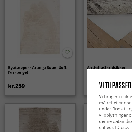
Ryatæpper - Aranga Super Soft
Anti-slip/Skridsikker
Fur (beige)
VI TILPASSER
kr.259
kr.119
Vi bruger cookie
målrettet annon
under "Indstilli
Nyhed
vi oplysninger o
denne dataindsa
enheds-ID osv.