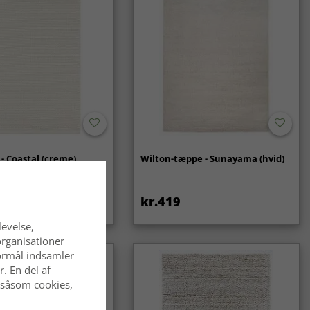
- Coastal (creme)
Wilton-tæppe - Sunayama (hvid)
kr.419
levelse,
organisationer
 formål indsamler
. En del af
 såsom cookies,