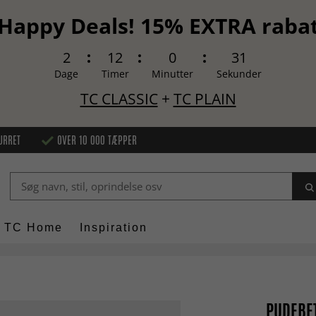
Happy Deals! 15% EXTRA raba
2
12
0
30
Dage
Timer
Minutter
Sekunder
TC CLASSIC
+
TC PLAIN
URRET
OVER 10 000 TÆPPER
TC Home
Inspiration
PUDEBET