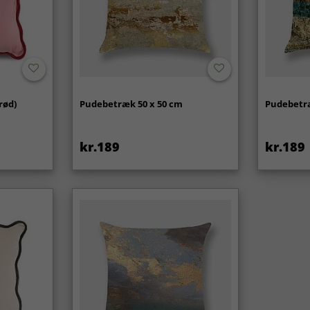
rød)
Pudebetræk 50 x 50 cm
Pudebetræ
kr.189
kr.189