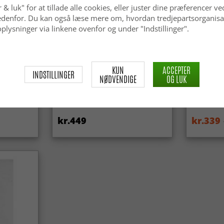
 & luk" for at tillade alle cookies, eller juster dine præferencer ve
 nedenfor. Du kan også læse mere om, hvordan tredjepartsorganisa
plysninger via linkene ovenfor og under "Indstillinger".
KUN
ACCEPTER
INDSTILLINGER
NØDVENDIGE
OG LUK
ga Super
Tæpper til indendørs/udendørs
Wilton-tæ
brug - Arlo (beige)
(lyserød)
kr.449
kr.339