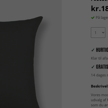
kr.1
På lage
✓
HURTIG
Klar til a
✓
GRATIS
14 dages r
Beskrivel
Vores mod
udvalg af 
som du øn