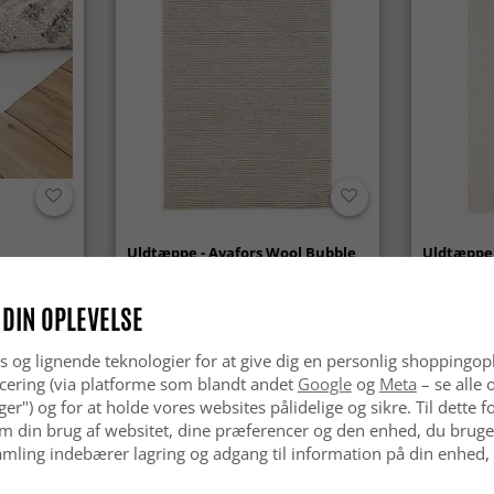
Uldtæppe - Avafors Wool Bubble
Uldtæppe 
(beige)
 DIN OPLEVELSE
kr.629
kr.629
s og lignende teknologier for at give dig en personlig shoppingop
cering (via platforme som blandt andet
Google
og
Meta
– se alle 
nger") og for at holde vores websites pålidelige og sikre. Til dette
m din brug af websitet, dine præferencer og den enhed, du bruger
mling indebærer lagring og adgang til information på din enhed,