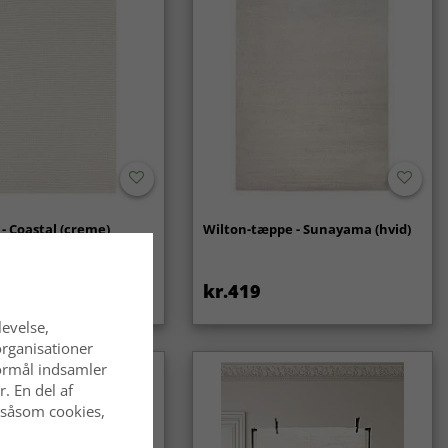
- Coastal (creme)
Wilton-tæppe - Sunayama (hvid)
kr.419
levelse,
organisationer
 formål indsamler
. En del af
 såsom cookies,