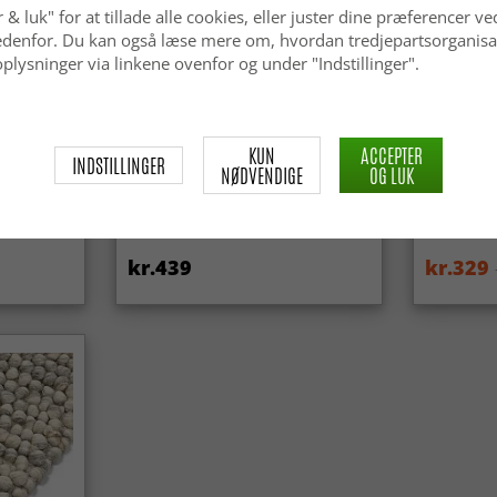
 & luk" for at tillade alle cookies, eller juster dine præferencer ve
 nedenfor. Du kan også læse mere om, hvordan tredjepartsorganisa
plysninger via linkene ovenfor og under "Indstillinger".
KUN
ACCEPTER
INDSTILLINGER
NØDVENDIGE
OG LUK
ga Super
Tæpper til indendørs/udendørs
Wilton-tæ
brug - Arlo (beige)
(lyserød)
kr.439
kr.329