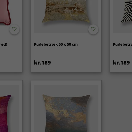
rød)
Pudebetræk 50 x 50 cm
Pudebetræ
kr.189
kr.189