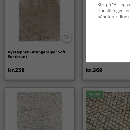
Klik på "Acceptér
"Indstillinger"
håndterer dine o
Ryatæpper - Aranga Super Soft
Bølget ryatæppe - Aran
Fur (brun)
Soft Fur (beige)
kr.259
kr.369
Nyhed