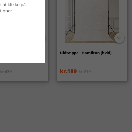
d at klikke på
tioner
ppe - Gombalia
Uldtæppe - Hamilton (hvid)
kr.189
kr.439
kr.219