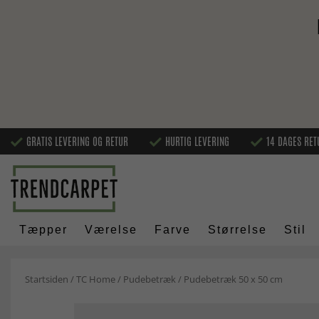
GRATIS LEVERING OG RETUR
HURTIG LEVERING
14 DAGES RET
Tæpper
Værelse
Farve
Størrelse
Stil
Startsiden
/
TC Home
/
Pudebetræk
/
Pudebetræk 50 x 50 cm