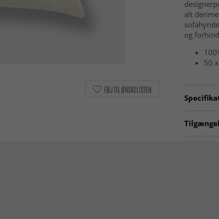
designerpu
alt derime
sofahynde
og forhind
100%
50 x
FØJ TIL ØNSKELISTEN
Specifika
Artno:
cu
Tilgængel
Pudebetr