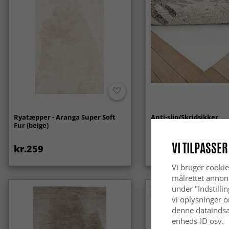
Ryatæpper - Aranga Super Soft
Anti-slip/Skridsikker
Fur (beige)
VI TILPASSER
kr.259
kr.119
Vi bruger cookie
målrettet annon
under "Indstilli
Nyhed
vi oplysninger o
denne dataindsa
enheds-ID osv.