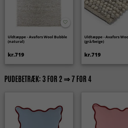
Uldtæppe - Avafors Wool Bubble
Uldtæppe - Avafors Woo
(natural)
(grå/beige)
kr.719
kr.719
PUDEBETRÆK: 3 FOR 2 ⇒ 7 FOR 4