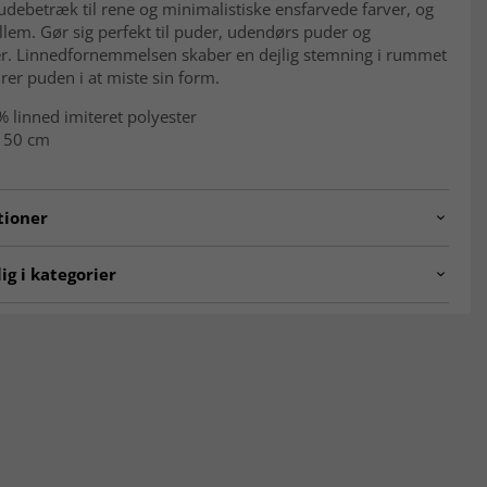
debetræk til rene og minimalistiske ensfarvede farver, og
llem. Gør sig perfekt til puder, udendørs puder og
r. Linnedfornemmelsen skaber en dejlig stemning i rummet
rer puden i at miste sin form.
 linned imiteret polyester
 50 cm
tioner
shion.col015
ig i kategorier
æk