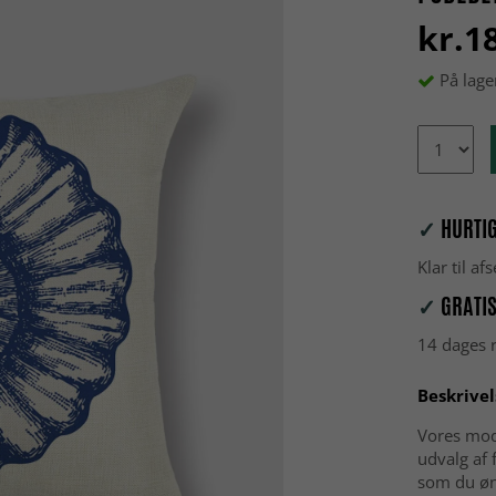
kr.1
På lage
✓
HURTIG
Klar til a
✓
GRATIS
14 dages r
Beskrivel
Vores mod
udvalg af 
som du øn