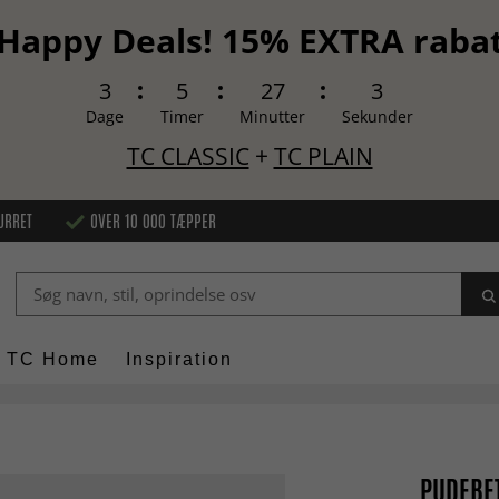
Happy Deals! 15% EXTRA raba
3
5
27
2
Dage
Timer
Minutter
Sekunder
TC CLASSIC
+
TC PLAIN
URRET
OVER 10 000 TÆPPER
TC Home
Inspiration
PUDEBET