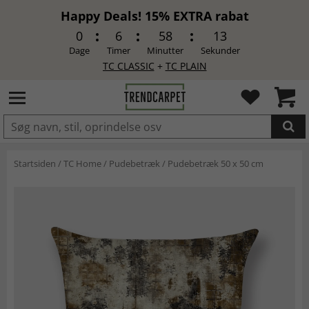
Happy Deals! 15% EXTRA rabat
0
6
58
12
Dage
Timer
Minutter
Sekunder
TC CLASSIC
+
TC PLAIN
LAGT I INDKØBSKURVEN.
Startsiden
/
TC Home
/
Pudebetræk
/
Pudebetræk 50 x 50 cm