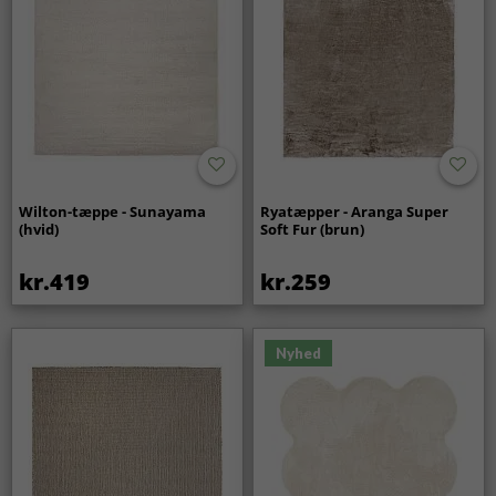
Wilton-tæppe - Sunayama
Ryatæpper - Aranga Super
(hvid)
Soft Fur (brun)
kr.419
kr.259
Nyhed