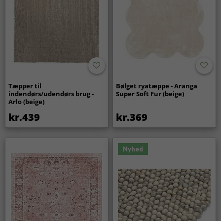
Tæpper til
Bølget ryatæppe - Aranga
indendørs/udendørs brug -
Super Soft Fur (beige)
Arlo (beige)
kr.439
kr.369
Nyhed