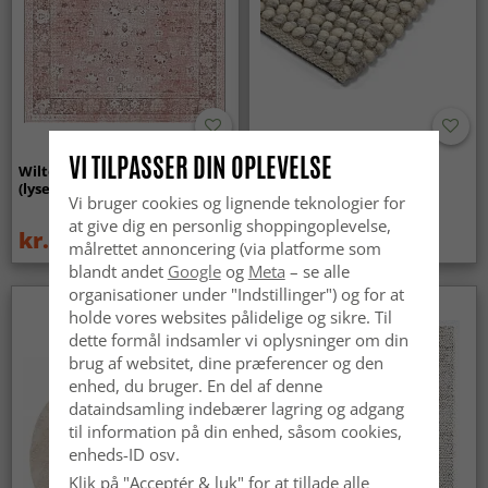
VI TILPASSER DIN OPLEVELSE
Wilton-tæppe - Gombalia
Uldtæppe - Avafors Wool
(lyserød)
Bubble (grå/beige)
Vi bruger cookies og lignende teknologier for
at give dig en personlig shoppingoplevelse,
kr.329
kr.719
kr.439
målrettet annoncering (via platforme som
blandt andet
Google
og
Meta
– se alle
organisationer under "Indstillinger") og for at
holde vores websites pålidelige og sikre. Til
dette formål indsamler vi oplysninger om din
brug af websitet, dine præferencer og den
enhed, du bruger. En del af denne
dataindsamling indebærer lagring og adgang
til information på din enhed, såsom cookies,
enheds-ID osv.
Klik på "Acceptér & luk" for at tillade alle