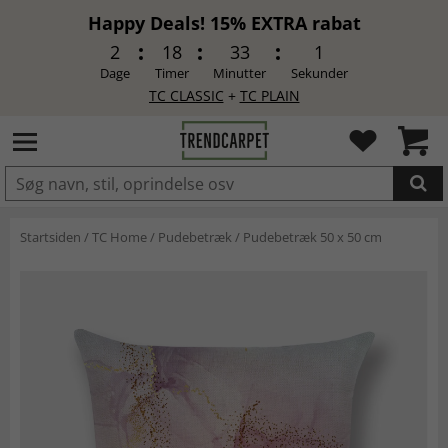
Happy Deals! 15% EXTRA rabat
2
18
33
1
Dage
Timer
Minutter
Sekunder
TC CLASSIC
+
TC PLAIN
LAGT I INDKØBSKURVEN.
Startsiden
/
TC Home
/
Pudebetræk
/
Pudebetræk 50 x 50 cm