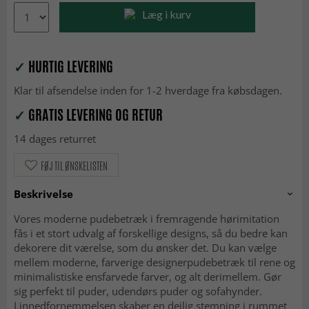
Læg i kurv
✓
HURTIG LEVERING
Klar til afsendelse inden for 1-2 hverdage fra købsdagen.
✓
GRATIS LEVERING OG RETUR
14 dages returret
FØJ TIL ØNSKELISTEN
Beskrivelse
Vores moderne pudebetræk i fremragende hørimitation
fås i et stort udvalg af forskellige designs, så du bedre kan
dekorere dit værelse, som du ønsker det. Du kan vælge
mellem moderne, farverige designerpudebetræk til rene og
minimalistiske ensfarvede farver, og alt derimellem. Gør
sig perfekt til puder, udendørs puder og sofahynder.
Linnedfornemmelsen skaber en dejlig stemning i rummet