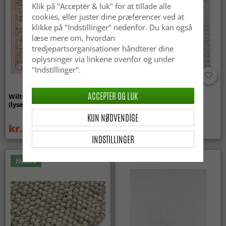
Klik på "Acceptér & luk" for at tillade alle
cookies, eller juster dine præferencer ved at
klikke på "Indstillinger" nedenfor. Du kan også
læse mere om, hvordan
tredjepartsorganisationer håndterer dine
oplysninger via linkene ovenfor og under
"Indstillinger".
ACCEPTER OG LUK
Wilton-tæppe - Gombalia
Uldtæppe - Avafors Wool
(lyserød)
Bubble (natural)
KUN NØDVENDIGE
kr.339
kr.719
kr.449
INDSTILLINGER
Nyhed