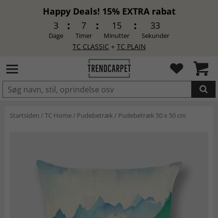
Happy Deals! 15% EXTRA rabat
3
7
15
32
Dage
Timer
Minutter
Sekunder
TC CLASSIC
+
TC PLAIN
LAGT I INDKØBSKURVEN.
Startsiden
/
TC Home
/
Pudebetræk
/
Pudebetræk 50 x 50 cm