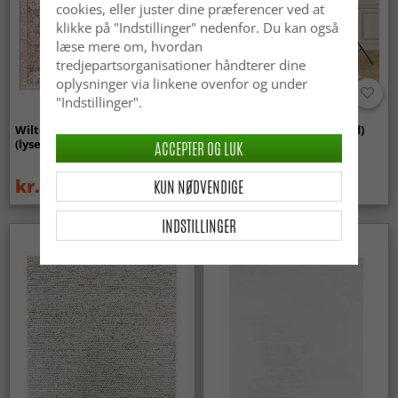
cookies, eller juster dine præferencer ved at
klikke på "Indstillinger" nedenfor. Du kan også
læse mere om, hvordan
tredjepartsorganisationer håndterer dine
oplysninger via linkene ovenfor og under
"Indstillinger".
Wilton-tæppe - Gombalia
Uldtæppe - Hamilton (hvid)
(lyserød)
ACCEPTER OG LUK
kr.329
kr.189
KUN NØDVENDIGE
kr.439
kr.219
INDSTILLINGER