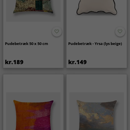
Pudebetræk 50 x 50 cm
Pudebetræk - Yrsa (lys beige)
kr.189
kr.149