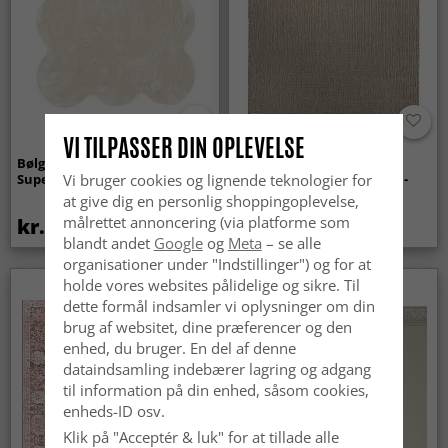
VI TILPASSER DIN OPLEVELSE
Bølget ryatæppe - Aranga
Tæpper til
Super Soft Fur (beige)
indendørs/udendørs brug -
Vi bruger cookies og lignende teknologier for
Arlo (beige)
at give dig en personlig shoppingoplevelse,
målrettet annoncering (via platforme som
kr.369
kr.439
blandt andet
Google
og
Meta
– se alle
organisationer under "Indstillinger") og for at
holde vores websites pålidelige og sikre. Til
dette formål indsamler vi oplysninger om din
brug af websitet, dine præferencer og den
enhed, du bruger. En del af denne
dataindsamling indebærer lagring og adgang
til information på din enhed, såsom cookies,
enheds-ID osv.
Klik på "Acceptér & luk" for at tillade alle