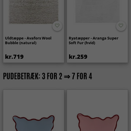
Uldtæppe - Avafors Wool
Ryatæpper - Aranga Super
Bubble (natural)
Soft Fur (hvid)
kr.719
kr.259
PUDEBETRÆK: 3 FOR 2 ⇒ 7 FOR 4