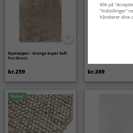
Klik på "Acceptér
"Indstillinger"
håndterer dine o
Ryatæpper - Aranga Super Soft
Bølget ryatæppe - Aran
Fur (brun)
Soft Fur (beige)
kr.259
kr.369
Nyhed