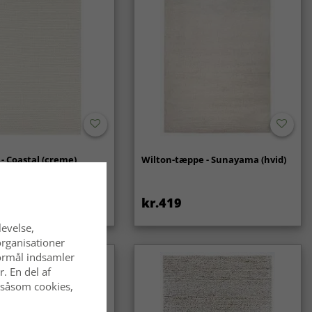
- Coastal (creme)
Wilton-tæppe - Sunayama (hvid)
kr.419
levelse,
organisationer
 formål indsamler
. En del af
 såsom cookies,