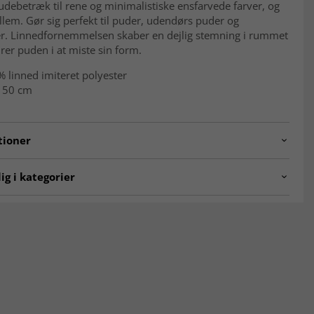
debetræk til rene og minimalistiske ensfarvede farver, og
llem. Gør sig perfekt til puder, udendørs puder og
r. Linnedfornemmelsen skaber en dejlig stemning i rummet
rer puden i at miste sin form.
 linned imiteret polyester
 50 cm
tioner
shion.col098
ig i kategorier
æk