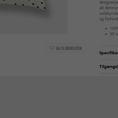
designerpu
alt derime
sofahynde
og forhind
100%
50 x
FØJ TIL ØNSKELISTEN
Specifika
Artno:
cu
Tilgængel
Pudebetr