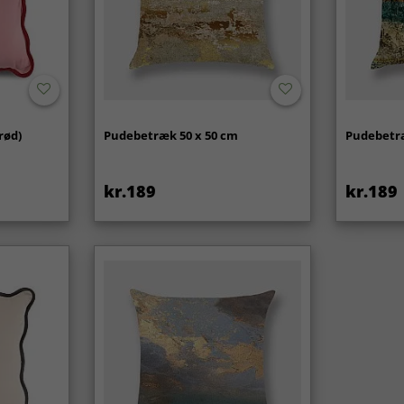
rød)
Pudebetræk 50 x 50 cm
Pudebetræ
kr.189
kr.189