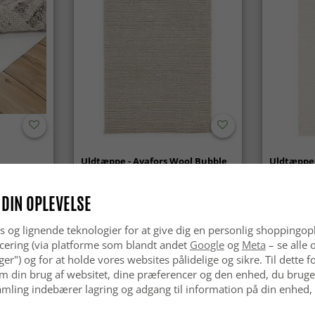
Uldtæppe - Avafors Wool Bubble
Uldtæppe 
(beige)
 DIN OPLEVELSE
kr.629
kr.629
s og lignende teknologier for at give dig en personlig shoppingop
cering (via platforme som blandt andet
Google
og
Meta
– se alle 
nger") og for at holde vores websites pålidelige og sikre. Til dette
m din brug af websitet, dine præferencer og den enhed, du bruger
mling indebærer lagring og adgang til information på din enhed,