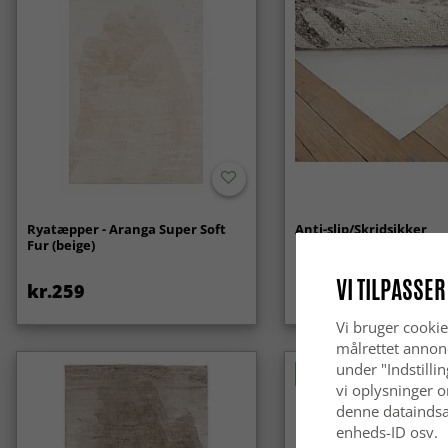
Ryatæpper - Aranga Super Soft
Anti-slip/Skridsikker
Fur (beige)
VI TILPASSER
kr.259
kr.119
Vi bruger cookie
målrettet annon
under "Indstilli
Nyhed
vi oplysninger o
denne dataindsa
enheds-ID osv.