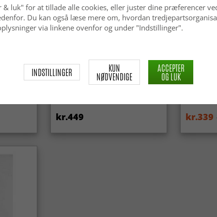
 & luk" for at tillade alle cookies, eller juster dine præferencer ve
 nedenfor. Du kan også læse mere om, hvordan tredjepartsorganisa
plysninger via linkene ovenfor og under "Indstillinger".
KUN
ACCEPTER
INDSTILLINGER
NØDVENDIGE
OG LUK
ga Super
Tæpper til indendørs/udendørs
Wilton-tæ
brug - Arlo (beige)
(lyserød)
kr.449
kr.339