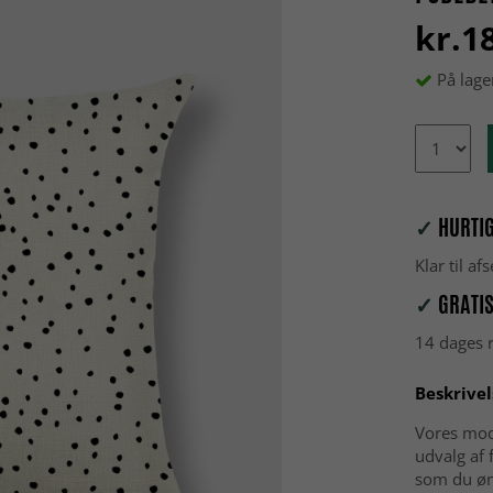
kr.1
På lage
✓
HURTIG
Klar til a
✓
GRATIS
14 dages r
Beskrivel
Vores mod
udvalg af 
som du øn