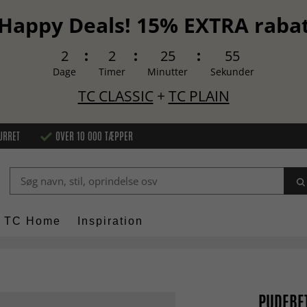
Happy Deals! 15% EXTRA raba
2
2
25
54
Dage
Timer
Minutter
Sekunder
TC CLASSIC
+
TC PLAIN
URRET
OVER 10 000 TÆPPER
TC Home
Inspiration
PUDEBET