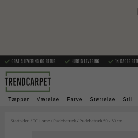
GRATIS LEVERING OG RETUR
HURTIG LEVERING
14 DAGES RET
Tæpper
Værelse
Farve
Størrelse
Stil
Startsiden
/
TC Home
/
Pudebetræk
/
Pudebetræk 50 x 50 cm