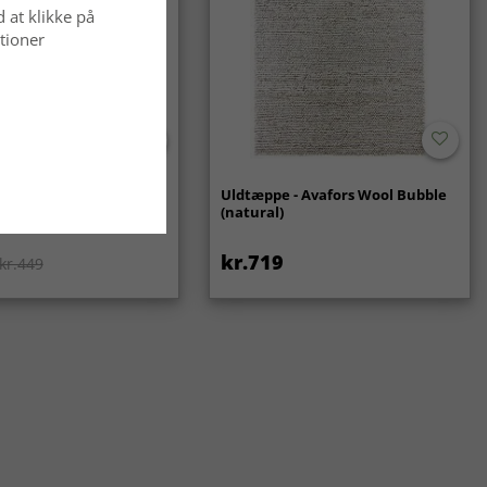
d at klikke på
tioner
ppe - Gombalia
Uldtæppe - Avafors Wool Bubble
(natural)
kr.719
kr.449