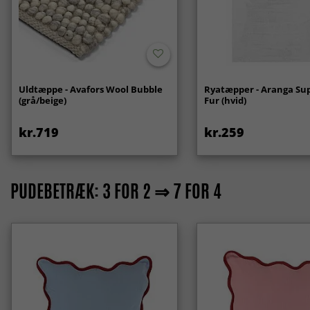
Uldtæppe - Avafors Wool Bubble
Ryatæpper - Aranga Sup
(grå/beige)
Fur (hvid)
kr.719
kr.259
PUDEBETRÆK: 3 FOR 2 ⇒ 7 FOR 4