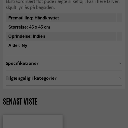
Ekstraordinært flot pude i ægte silkefløjl. Fås i flere farver,
skjult lynlås på bagsiden.
Fremstilling: Håndknyttet
Størrelse: 45 x 45 cm
Oprindelse:
Indien
Alder: Ny
Specifikationer
Artno:
101010xx-6
Tilgængelig i kategorier
Pudebetræk
HOME SALE
SENAST VISTE