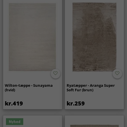
Wilton-tæppe - Sunayama
Ryatæpper - Aranga Super
(hvid)
Soft Fur (brun)
kr.419
kr.259
Nyhed