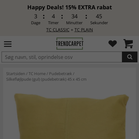
Happy Deals! 15% EXTRA rabat
3
4
34
45
Dage
Timer
Minutter
Sekunder
TC CLASSIC
+
TC PLAIN
LAGT I INDKØBSKURVEN.
Startsiden
/
TC Home
/
Pudebetræk
/
Silkefløjlpude (gul) (pudebetræk) 45 x 45 cm