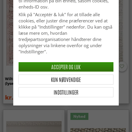
til information på din enhed, såsom cookies,
enheds-ID osv.
Klik på "Acceptér & luk" for at tillade alle
cookies, eller juster dine præferencer ved at
klikke på "Indstillinger" nedenfor. Du kan også
læse mere om, hvordan
tredjepartsorganisationer håndterer dine
oplysninger via linkene ovenfor og under
"Indstillinger".
ACCEPTER OG LUK
KUN NØDVENDIGE
Wilton-tæppe - Gombalia
Uldtæppe - Avafors Wool
(lyserød)
Bubble (natural)
INDSTILLINGER
kr.329
kr.719
kr.439
Nyhed