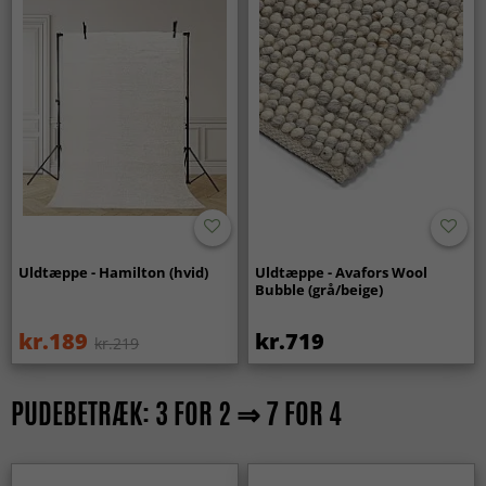
Uldtæppe - Hamilton (hvid)
Uldtæppe - Avafors Wool
Bubble (grå/beige)
kr.189
kr.719
kr.219
PUDEBETRÆK: 3 FOR 2 ⇒ 7 FOR 4