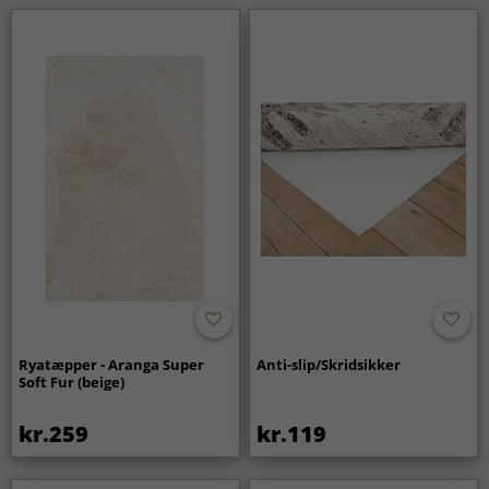
Ryatæpper - Aranga Super
Anti-slip/Skridsikker
Soft Fur (beige)
kr.259
kr.119