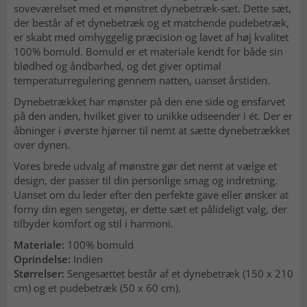
soveværelset med et mønstret dynebetræk-sæt. Dette sæt,
der består af et dynebetræk og et matchende pudebetræk,
er skabt med omhyggelig præcision og lavet af høj kvalitet
100% bomuld. Bomuld er et materiale kendt for både sin
blødhed og åndbarhed, og det giver optimal
temperaturregulering gennem natten, uanset årstiden.
Dynebetrækket har mønster på den ene side og ensfarvet
på den anden, hvilket giver to unikke udseender i ét. Der er
åbninger i øverste hjørner til nemt at sætte dynebetrækket
over dynen.
Vores brede udvalg af mønstre gør det nemt at vælge et
design, der passer til din personlige smag og indretning.
Uanset om du leder efter den perfekte gave eller ønsker at
forny din egen sengetøj, er dette sæt et pålideligt valg, der
tilbyder komfort og stil i harmoni.
Materiale:
100% bomuld
Oprindelse:
Indien
Størrelser:
Sengesættet består af et dynebetræk (150 x 210
cm) og et pudebetræk (50 x 60 cm).