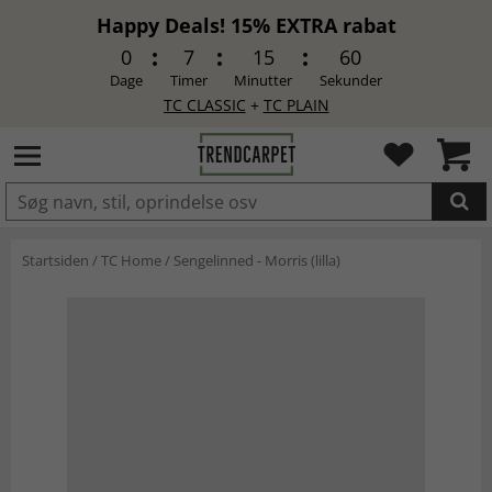
Happy Deals! 15% EXTRA rabat
0
7
15
59
Dage
Timer
Minutter
Sekunder
TC CLASSIC
+
TC PLAIN
LAGT I INDKØBSKURVEN.
Startsiden
/
TC Home
/
Sengelinned - Morris (lilla)