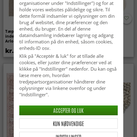
organisationer under "Indstillinger") og for at
holde vores websites pålidelige og sikre. Til
dette formål indsamler vi oplysninger om din
brug af websitet, dine præferencer og den
enhed, du bruger. En del af denne
Tæpper til
Bølget ryatæppe - Aranga
dataindsamling indebærer lagring og adgang
indendørs/udendørs brug -
Super Soft Fur (beige)
Arlo (beige)
til information på din enhed, såsom cookies,
enheds-ID osv.
kr.439
kr.369
Klik på "Acceptér & luk" for at tillade alle
cookies, eller juster dine præferencer ved at
klikke på "Indstillinger" nedenfor. Du kan også
Nyhed
læse mere om, hvordan
tredjepartsorganisationer håndterer dine
oplysninger via linkene ovenfor og under
"Indstillinger".
ACCEPTER OG LUK
KUN NØDVENDIGE
INDSTILLINGER