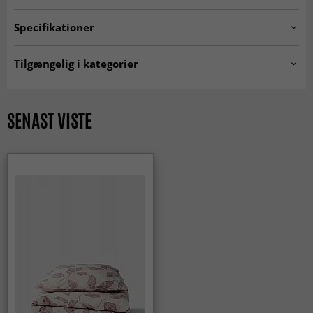
Specifikationer
Artno:
1580.bedset.Morris.purple
Tilgængelig i kategorier
HOME SALE
Tekstiler
Sengetøj
SENAST VISTE