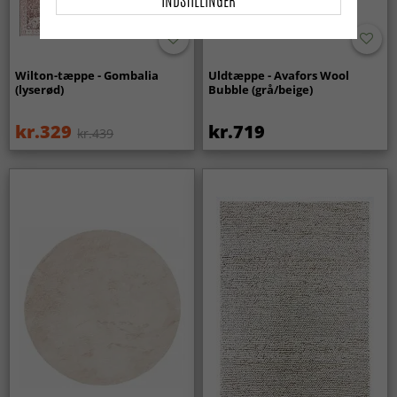
Wilton-tæppe - Gombalia
Uldtæppe - Avafors Wool
(lyserød)
Bubble (grå/beige)
kr.329
kr.719
kr.439