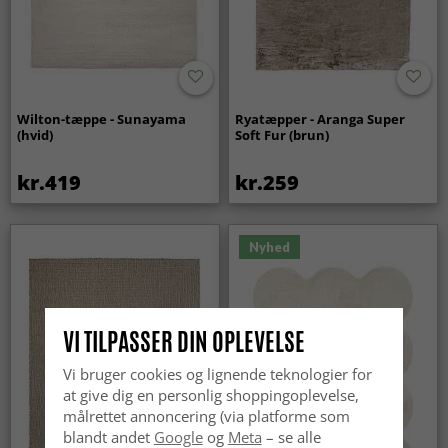
Wilton-tæppe - Sunayama
Ryatæpper - Aranga Super
(hvid)
Soft Fur (brun)
kr.419
kr.259
Nyhed
VI TILPASSER DIN OPLEVELSE
Vi bruger cookies og lignende teknologier for
at give dig en personlig shoppingoplevelse,
målrettet annoncering (via platforme som
blandt andet
Google
og
Meta
– se alle