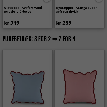
Uldtæppe - Avafors Wool
Ryatæpper - Aranga Super
Bubble (grå/beige)
Soft Fur (hvid)
kr.719
kr.259
PUDEBETRÆK: 3 FOR 2 ⇒ 7 FOR 4