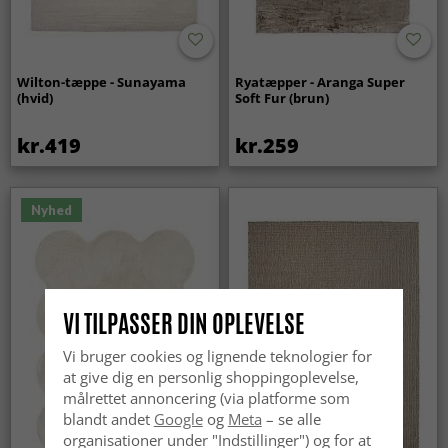
Wilton-tæppe - Sunayama
Ryatæpper - Aranga Super
(hvid)
Soft Fur (brun)
kr.419
kr.259
Nyhed
VI TILPASSER DIN OPLEVELSE
Vi bruger cookies og lignende teknologier for
at give dig en personlig shoppingoplevelse,
målrettet annoncering (via platforme som
blandt andet
Google
og
Meta
– se alle
organisationer under "Indstillinger") og for at