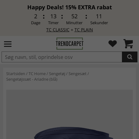
Happy Deals! 15% EXTRA rabat
2
13
52
11
Dage
Timer
Minutter
Sekunder
TC CLASSIC
+
TC PLAIN
LAGT I INDKØBSKURVEN.
Startsiden
/
TC Home
/
Sengetøj
/
Sengesæt
/
Sengetøjssæt - Ariadne (blå)