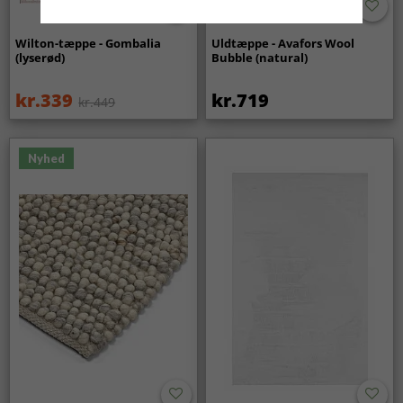
Wilton-tæppe - Gombalia
Uldtæppe - Avafors Wool
(lyserød)
Bubble (natural)
kr.339
kr.719
kr.449
Nyhed