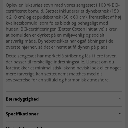
Oplev en luksuriøs søvn med vores sengesæt i 100 % BCI-
certificeret bomuld. Sættet inkluderer et dynebetræk (150
x 210 cm) og et pudebetræk (50 x 60 cm), fremstillet af høj
kvalitetsbomuld, som føles blødt og behageligt mod
huden. BCI-certificeringen (Better Cotton Initiative) sikrer,
at bomulden er dyrket på en miljøvenlig og socialt
ansvarlig måde. Dynebetrækket har også åbninger i de
øverste hjørner, så det er nemt at få dynen på plads.
Dette sengesæt har mørkeblå striber og fås i flere farver,
der passer til forskellige indretningsstile. Uanset om du
foretrækker et minimalistisk, skandinavisk look eller noget
mere farverigt, kan sættet nemt matches med dit
soveværelse for en stilfuld og harmonisk atmosfære.
Bæredygtighed
Specifikationer
Artno:
bedset.ariadne.blue.150x210cm