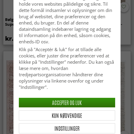
holde vores websites pålidelige og sikre. Til
dette formål indsamler vi oplysninger om din
brug af websitet, dine præferencer og den
Bølget ryatæppe - Aranga
Tæpper til
enhed, du bruger. En del af denne
Super Soft Fur (beige)
indendørs/udendørs brug -
dataindsamling indebærer lagring og adgang
Arlo (beige)
til information på din enhed, såsom cookies,
kr.369
kr.449
enheds-ID osv.
Klik på "Acceptér & luk" for at tillade alle
cookies, eller juster dine præferencer ved at
klikke på "Indstillinger" nedenfor. Du kan også
læse mere om, hvordan
tredjepartsorganisationer håndterer dine
oplysninger via linkene ovenfor og under
"Indstillinger".
ACCEPTER OG LUK
KUN NØDVENDIGE
INDSTILLINGER