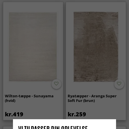
Wilton-tæppe - Sunayama
Ryatæpper - Aranga Super
(hvid)
Soft Fur (brun)
kr.419
kr.259