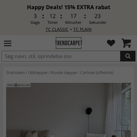
Happy Deals! 15% EXTRA rabat
3
12
17
23
Dage
Timer
Minutter
Sekunder
TC CLASSIC
+
TC PLAIN
LAGT I INDKØBSKURVEN.
Startsiden
/
Uldtæpper
/
Runde tæpper - Cartmel (offwhite)