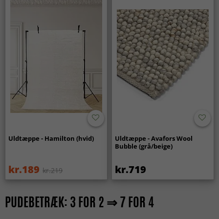
Uldtæppe - Hamilton (hvid)
Uldtæppe - Avafors Wool
Bubble (grå/beige)
kr.189
kr.719
kr.219
PUDEBETRÆK: 3 FOR 2 ⇒ 7 FOR 4