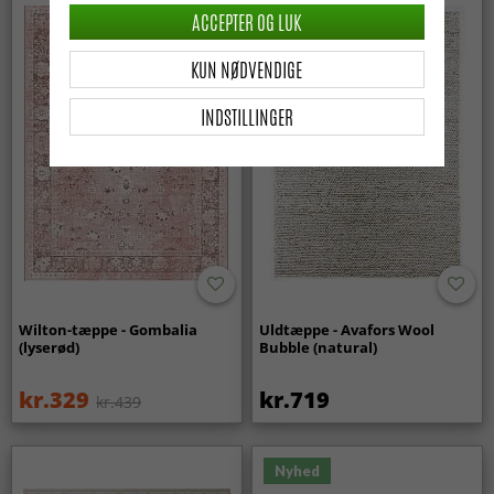
ACCEPTER OG LUK
KUN NØDVENDIGE
INDSTILLINGER
Wilton-tæppe - Gombalia
Uldtæppe - Avafors Wool
(lyserød)
Bubble (natural)
kr.329
kr.719
kr.439
Nyhed