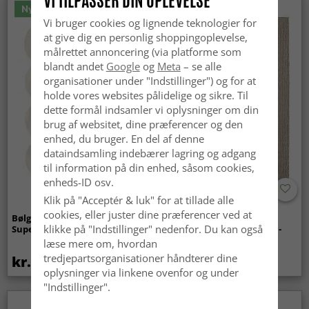
VI TILPASSER DIN OPLEVELSE
Nyhed
Vi bruger cookies og lignende teknologier for
at give dig en personlig shoppingoplevelse,
målrettet annoncering (via platforme som
blandt andet
Google
og
Meta
– se alle
organisationer under "Indstillinger") og for at
holde vores websites pålidelige og sikre. Til
dette formål indsamler vi oplysninger om din
brug af websitet, dine præferencer og den
enhed, du bruger. En del af denne
dataindsamling indebærer lagring og adgang
til information på din enhed, såsom cookies,
enheds-ID osv.
Klik på "Acceptér & luk" for at tillade alle
cookies, eller juster dine præferencer ved at
Bølget ryatæppe - Aranga
Tæpper til
klikke på "Indstillinger" nedenfor. Du kan også
Super Soft Fur (beige)
indendørs/udendørs brug -
Arlo (beige)
læse mere om, hvordan
tredjepartsorganisationer håndterer dine
kr.369
kr.439
oplysninger via linkene ovenfor og under
"Indstillinger".