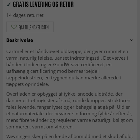
✓
GRATIS LEVERING OG RETUR
14 dages returret
FØJ TIL ØNSKELISTEN
Beskrivelse
Cartmel er et håndvævet uldtæppe, der giver rummet en
varm, naturlig følelse, uanset indretningsstil. Det væves i
hånden i Indien og er GoodWeave-certificeret, en
uafhængig certificering mod børnearbejde i
tæppeindustrien, en tryghed du kan mærke allerede i
tæppets oprindelse.
Overfladen er opbygget af tykke, snoede uldtråde, der
danner et tæt mønster af små, runde knopper. Strukturen
føles levende, fanger lyset og er behagelig at gå på. Uld er
et naturmateriale, der bevarer sin form og fylde år efter år,
mens fibrene ånder og regulerer varme naturligt: køligt om
sommeren, varmt om vinteren.
Vævningen sker på en kæde af bomuld med et skud af uld,