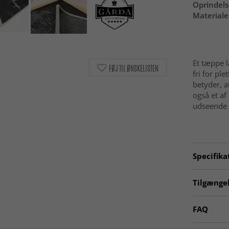
Oprindels
Materiale
Et tæppe l
FØJ TIL ØNSKELISTEN
fri for ple
betyder, a
også et a
udseende 
Specifika
Artno:
mi
Tilgængel
☆ Trendca
FAQ
Lyserøde 
Er Wilton