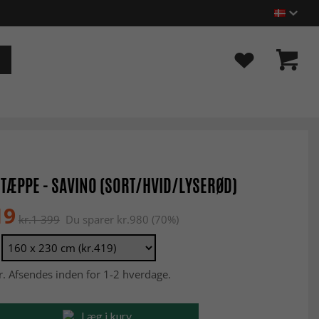
TÆPPE - SAVINO (SORT/HVID/LYSERØD)
19
kr.1 399
Du sparer kr.980 (70%)
r. Afsendes inden for 1-2 hverdage.
Læg i kurv