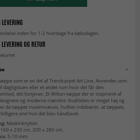
 LEVERING
fsendelse inden for 1-2 hverdage fra købsdagen.
 LEVERING OG RETUR
eturret
se
æppe som er en del af Trendcarpet Art Line. Anvendes som
il dagligstuen eller et andet rum hvor det får den
ed, det fortjener. Et Wilton-tæppe der er inspireret af
designere og moderne mønstre. Kvaliteten er meget høj og
lav da tæppet maskinvæves, hvilket indebærer, at tæppets
r billigere end hvis det blev håndlavet.
ng:
Maskinknyttet.
160 x 230 cm, 200 x 280 cm.
ca:
5-10 mm