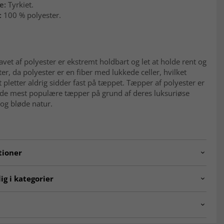
e:
Tyrkiet.
:
100 % polyester.
avet af polyester er ekstremt holdbart og let at holde rent og
tter, da polyester er en fiber med lukkede celler, hvilket
t pletter aldrig sidder fast på tæppet. Tæpper af polyester er
f de mest populære tæpper på grund af deres luksuriøse
og bløde natur.
tioner
chaela.SK11227.802
ig i kategorier
rpet Vintage Luxury ☆
Tæpper til stuen
tæpper
Hvide tæpper
-tæpper bløde at gå på?