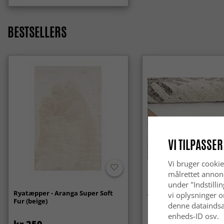
BESTSELLERS
VI TILPASSER
Vi bruger cookie
målrettet annon
under "Indstilli
Ryatæpper - Aranga Super Soft
Anti-slip/Skridsikker
vi oplysninger o
Fur (beige)
denne dataindsa
enheds-ID osv.
kr.259
kr.119