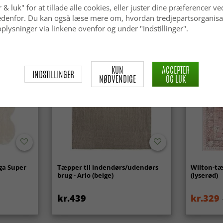
 & luk" for at tillade alle cookies, eller juster dine præferencer ve
 nedenfor. Du kan også læse mere om, hvordan tredjepartsorganisa
plysninger via linkene ovenfor og under "Indstillinger".
KUN
ACCEPTER
INDSTILLINGER
NØDVENDIGE
OG LUK
ga Super
Tæpper til indendørs/udendørs
Wilton-tæ
brug - Arlo (beige)
(lyserød)
kr.439
kr.329