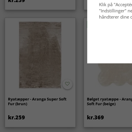
Klik på "Acceptér
"Indstillinger"
håndterer dine o
Nyhed
Ryatæpper - Aranga Super Soft
Bølget ryatæppe - Aran
Fur (brun)
Soft Fur (beige)
kr.259
kr.369