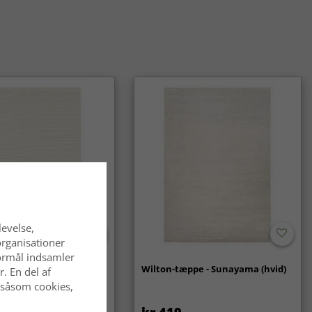
-tæpper fås i mange mønstre og farver og passer lige godt i
jem som i klassiske omgivelser.
levelse,
organisationer
 formål indsamler
- Coastal (creme)
Wilton-tæppe - Sunayama (hvid)
. En del af
 såsom cookies,
kr.419