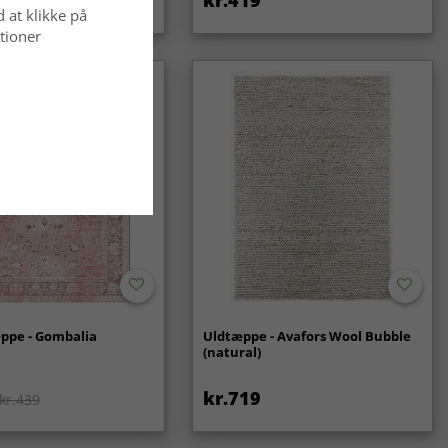
d at klikke på
tioner
ppe - Gombalia
Uldtæppe - Avafors Wool Bubble
(natural)
kr.719
kr.439