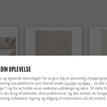
Ja, Wilton
moderne h
 DIN OPLEVELSE
s og lignende teknologier for at give dig en personlig shoppingop
cering (via platforme som blandt andet
Google
og
Meta
– se alle 
nger") og for at holde vores websites pålidelige og sikre. Til dette
Uldtæppe - Avafors Wool Bubble
Uldtæppe 
m din brug af websitet, dine præferencer og den enhed, du bruger
(beige)
mling indebærer lagring og adgang til information på din enhed,
kr.629
kr.629