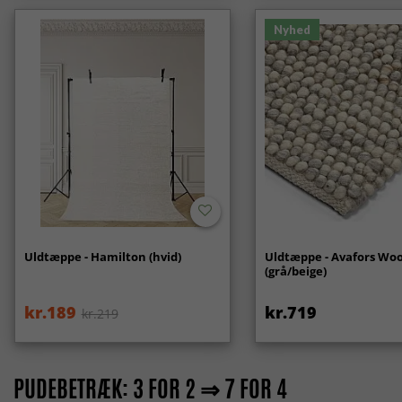
Nyhed
Uldtæppe - Hamilton (hvid)
Uldtæppe - Avafors Woo
(grå/beige)
kr.189
kr.719
kr.219
PUDEBETRÆK: 3 FOR 2 ⇒ 7 FOR 4