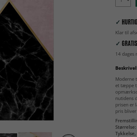
✓
HURTIG
Klar til a
✓
GRATIS
14 dages r
Beskrivel
Moderne t
et tæppe t
opmærksomh
nutidens 
prisen er 
pris blive
Fremstilli
Størrelse:
Tykkelse, 