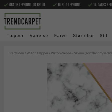
GRATIS LEVERING OG RETUR
HURTIG LEVERING
14 DAGES RET
Tæpper
Værelse
Farve
Størrelse
Stil
Startsiden
/
Wilton tæpper
/
Wilton-tæppe - Savino (sort/hvid/lyserød