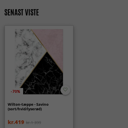
SENAST VISTE
-70%
Wilton-tæppe - Savino
(sort/hvid/lyserød)
kr.419
kr.1 399