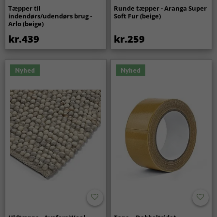
Tæpper til
Runde tæpper - Aranga Super
indendørs/udendørs brug -
Soft Fur (beige)
Arlo (beige)
kr.439
kr.259
Nyhed
Nyhed