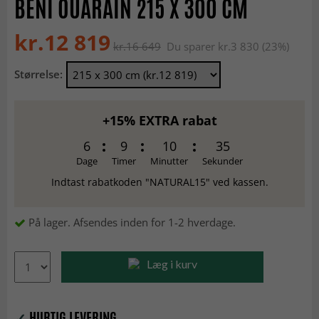
BENI OUARAIN 215 X 300 CM
kr.12 819
kr.16 649
Du sparer kr.3 830 (23%)
Størrelse:
+15% EXTRA rabat
6
9
10
34
Dage
Timer
Minutter
Sekunder
Indtast rabatkoden "NATURAL15" ved kassen.
På lager. Afsendes inden for 1-2 hverdage.
Læg i kurv
✓
HURTIG LEVERING