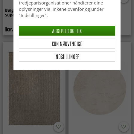
tredjepartsorganisationer håndterer dine
oplysninger via linkene ovenfor og under
Bølget ryatæppe - Aranga
Wilton-tæppe - Gombalia
Super Soft Fur (beige)
(lyserød)
"Indstillinger".
kr.369
kr.329
kr.439
ACCEPTER OG LUK
KUN NØDVENDIGE
INDSTILLINGER