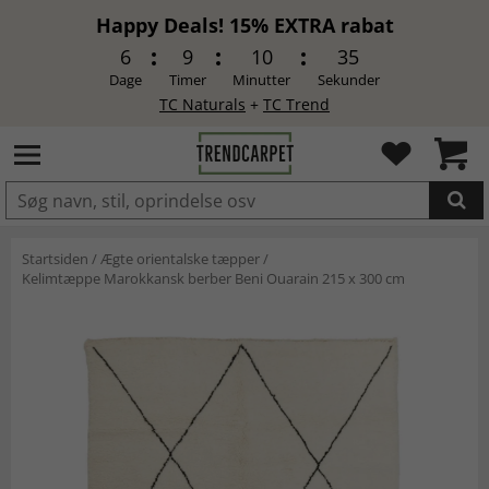
Happy Deals! 15% EXTRA rabat
6
9
10
34
Dage
Timer
Minutter
Sekunder
TC Naturals
+
TC Trend
LAGT I INDKØBSKURVEN.
Startsiden
/
Ægte orientalske tæpper
/
Kelimtæppe Marokkansk berber Beni Ouarain 215 x 300 cm