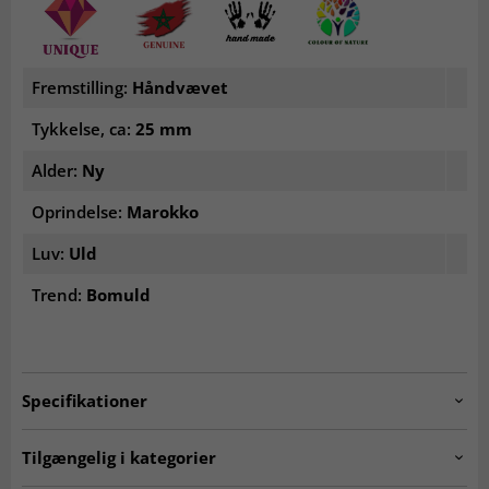
Fremstilling:
Håndvævet
Tykkelse, ca:
25 mm
Alder:
Ny
Oprindelse:
Marokko
Luv:
Uld
Trend:
Bomuld
Specifikationer
Artno:
20240710_beni_N_15
Tilgængelig i kategorier