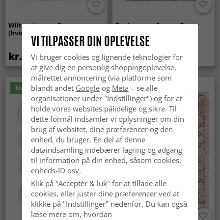
Wilton-tæppe - Sunayama
Ryatæpper - Aranga Super
(hvid)
Soft Fur (brun)
VI TILPASSER DIN OPLEVELSE
kr.419
kr.259
Vi bruger cookies og lignende teknologier for
at give dig en personlig shoppingoplevelse,
målrettet annoncering (via platforme som
blandt andet
Google
og
Meta
– se alle
Nyhed
organisationer under "Indstillinger") og for at
holde vores websites pålidelige og sikre. Til
dette formål indsamler vi oplysninger om din
brug af websitet, dine præferencer og den
enhed, du bruger. En del af denne
dataindsamling indebærer lagring og adgang
til information på din enhed, såsom cookies,
enheds-ID osv.
Klik på "Acceptér & luk" for at tillade alle
cookies, eller juster dine præferencer ved at
klikke på "Indstillinger" nedenfor. Du kan også
læse mere om, hvordan