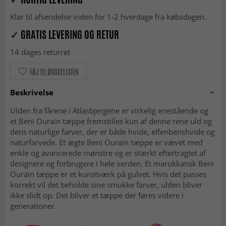
Klar til afsendelse inden for 1-2 hverdage fra købsdagen.
✓
GRATIS LEVERING OG RETUR
14 dages returret
FØJ TIL ØNSKELISTEN
Beskrivelse
Ulden fra fårene i Atlasbjergene er virkelig enestående og
et Beni Ourain tæppe fremstilles kun af denne rene uld og
dens naturlige farver, der er både hvide, elfenbenshvide og
naturfarvede. Et ægte Beni Ourain tæppe er vævet med
enkle og avancerede mønstre og er stærkt eftertragtet af
designere og forbrugere i hele verden. Et marokkansk Beni
Ourain tæppe er et kunstværk på gulvet. Hvis det passes
korrekt vil det beholde sine smukke farver, ulden bliver
ikke slidt op. Det bliver et tæppe der føres videre i
generationer.