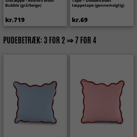
Uldtæppe - Avafors Wool
Tape – Dobbeltsidet
Bubble (grå/beige)
tæppetape (gennemsigtig)
kr.719
kr.69
PUDEBETRÆK: 3 FOR 2 ⇒ 7 FOR 4