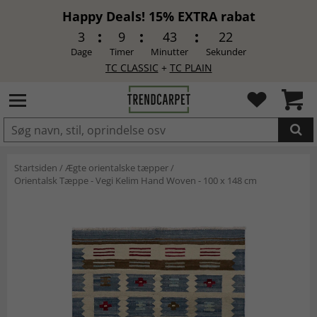
Happy Deals! 15% EXTRA rabat
3
9
43
21
Dage
Timer
Minutter
Sekunder
TC CLASSIC
+
TC PLAIN
LAGT I INDKØBSKURVEN.
Startsiden
/
Ægte orientalske tæpper
/
Orientalsk Tæppe - Vegi Kelim Hand Woven - 100 x 148 cm