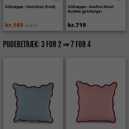
Uldtæppe - Hamilton (hvid)
Uldtæppe - Avafors Wool
Bubble (grå/beige)
kr.189
kr.719
kr.219
PUDEBETRÆK: 3 FOR 2 ⇒ 7 FOR 4