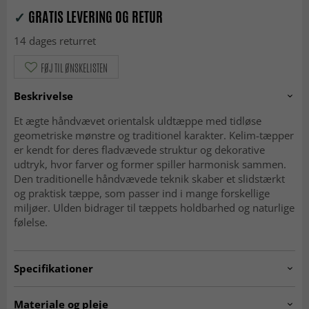
✓
GRATIS LEVERING OG RETUR
14 dages returret
FØJ TIL ØNSKELISTEN
Beskrivelse
Et ægte håndvævet orientalsk uldtæppe med tidløse
geometriske mønstre og traditionel karakter. Kelim-tæpper
er kendt for deres fladvævede struktur og dekorative
udtryk, hvor farver og former spiller harmonisk sammen.
Den traditionelle håndvævede teknik skaber et slidstærkt
og praktisk tæppe, som passer ind i mange forskellige
miljøer. Ulden bidrager til tæppets holdbarhed og naturlige
følelse.
Specifikationer
Artno:
20260225.SN.90.CN.970.148x100
Materiale og pleje