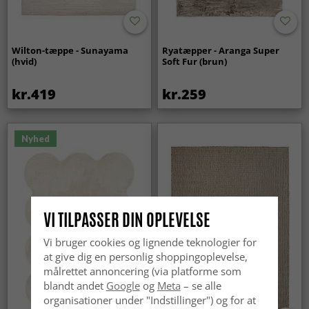
Wilton-tæppe - Sunayama
Ryatæpper - Aranga Super
(hvid)
Soft Fur (brun)
kr.419
kr.259
Nyhed
VI TILPASSER DIN OPLEVELSE
Vi bruger cookies og lignende teknologier for
at give dig en personlig shoppingoplevelse,
målrettet annoncering (via platforme som
blandt andet
Google
og
Meta
– se alle
organisationer under "Indstillinger") og for at