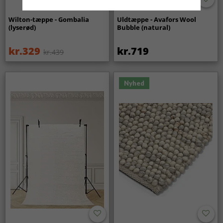
Wilton-tæppe - Gombalia
Uldtæppe - Avafors Wool
(lyserød)
Bubble (natural)
kr.329
kr.719
kr.439
Nyhed