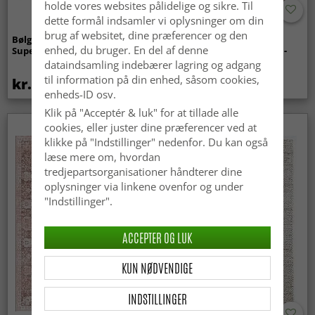
holde vores websites pålidelige og sikre. Til
dette formål indsamler vi oplysninger om din
brug af websitet, dine præferencer og den
Bølget ryatæppe - Aranga
Tæpper til
enhed, du bruger. En del af denne
Super Soft Fur (beige)
indendørs/udendørs brug -
Arlo (beige)
dataindsamling indebærer lagring og adgang
til information på din enhed, såsom cookies,
kr.369
kr.439
enheds-ID osv.
Klik på "Acceptér & luk" for at tillade alle
cookies, eller juster dine præferencer ved at
klikke på "Indstillinger" nedenfor. Du kan også
læse mere om, hvordan
tredjepartsorganisationer håndterer dine
oplysninger via linkene ovenfor og under
"Indstillinger".
ACCEPTER OG LUK
KUN NØDVENDIGE
INDSTILLINGER