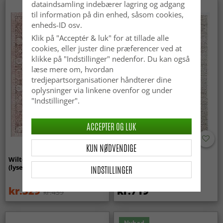
dataindsamling indebærer lagring og adgang
til information på din enhed, såsom cookies,
enheds-ID osv.
Klik på "Acceptér & luk" for at tillade alle
cookies, eller juster dine præferencer ved at
klikke på "Indstillinger" nedenfor. Du kan også
læse mere om, hvordan
tredjepartsorganisationer håndterer dine
oplysninger via linkene ovenfor og under
"Indstillinger".
ACCEPTER OG LUK
KUN NØDVENDIGE
Wilton-tæppe - Gombalia
Uldtæppe - Avafors Wool
(lyserød)
Bubble (natural)
INDSTILLINGER
kr.329
kr.719
kr.439