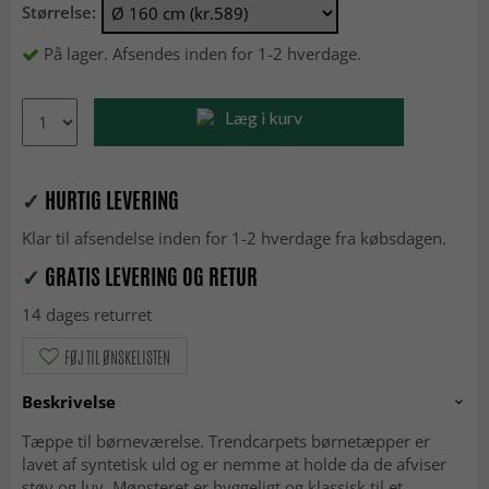
Størrelse:
På lager. Afsendes inden for 1-2 hverdage.
Læg i kurv
✓
HURTIG LEVERING
Klar til afsendelse inden for 1-2 hverdage fra købsdagen.
✓
GRATIS LEVERING OG RETUR
14 dages returret
FØJ TIL ØNSKELISTEN
Beskrivelse
Tæppe til børneværelse. Trendcarpets børnetæpper er
lavet af syntetisk uld og er nemme at holde da de afviser
støv og luv. Mønsteret er hyggeligt og klassisk til et