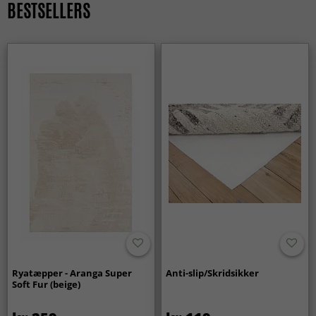
BESTSELLERS
Ja, et rundt tæppe er perfekt til at skabe et naturligt
midtpunkt — for eksempel under et sofabord eller i en
læsekrog.
Ryatæpper - Aranga Super
Anti-slip/Skridsikker
Soft Fur (beige)