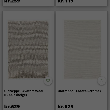
kr.259
kr.119
Uldtæppe - Avafors Wool
Uldtæppe - Coastal (creme)
Bubble (beige)
kr.629
kr.629