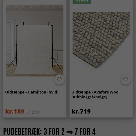
Nyhed
Uldtæppe - Hamilton (hvid)
Uldtæppe - Avafors Wool
Bubble (grå/beige)
kr.189
kr.719
kr.219
PUDEBETRÆK: 3 FOR 2 ⇒ 7 FOR 4