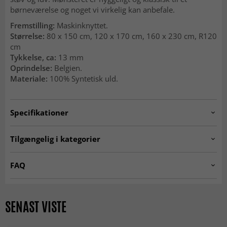
børneværelse og noget vi virkelig kan anbefale.
Fremstilling:
Maskinknyttet.
Størrelse:
80 x 150 cm, 120 x 170 cm, 160 x 230 cm, R120
cm
Tykkelse, ca:
13 mm
Oprindelse:
Belgien.
Materiale:
100% Syntetisk uld.
Specifikationer
Artno:
bueno-1389-grey-160x160rund
Tilgængelig i kategorier
RUNDE TÆPPER
Børnetæpper
FAQ
SEASON SALE
MODERNE TÆPPER
Kan jeg bruge et rundt tæppe under spisebordet?
R 120 cm
R 160 cm
Ja, et rundt tæppe under et rundt eller firkantet bord giver
SENAST VISTE
et stilrent og sammenhængende udtryk.
ALLE TÆPPER
Er runde tæpper et godt valg til mit hjem?