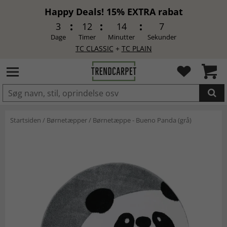
Happy Deals! 15% EXTRA rabat
3
12
14
6
Dage
Timer
Minutter
Sekunder
TC CLASSIC
+
TC PLAIN
LAGT I INDKØBSKURVEN.
Startsiden
/
Børnetæpper
/
Børnetæppe - Bueno Panda (grå)