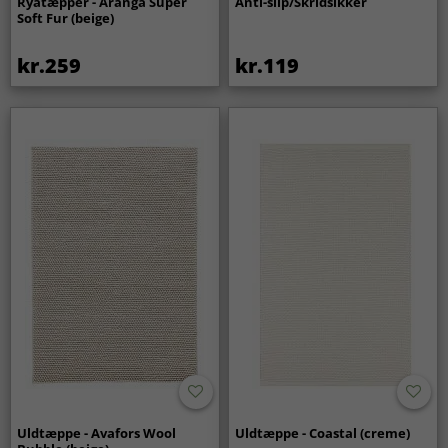
Ryatæpper - Aranga Super
Anti-slip/Skridsikker
Soft Fur (beige)
kr.259
kr.119
Uldtæppe - Avafors Wool
Uldtæppe - Coastal (creme)