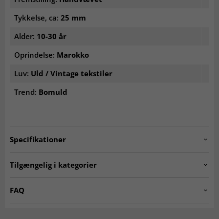
Tykkelse, ca:
25 mm
Alder:
10-30 år
Oprindelse:
Marokko
Luv:
Uld / Vintage tekstiler
Trend:
Bomuld
Specifikationer
Artno:
20231108_bouch_N_78
Tilgængelig i kategorier
Kludetæpper
Ægte orientalske tæpper
FAQ
Marokkanske Berber-
SEASON SALE
Hvad kendetegner et orientalsk tæppe?
tæpper
Orientalske tæpper er kendetegnet ved detaljerede