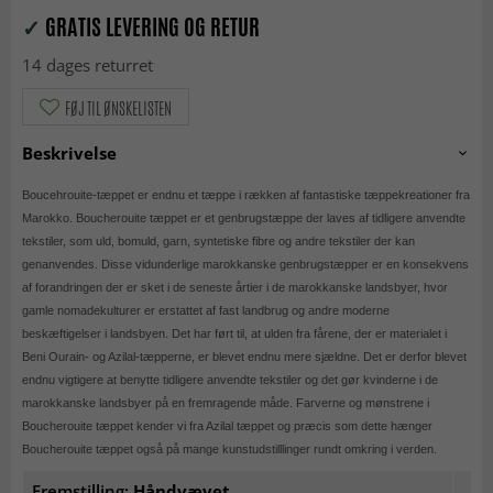
✓
GRATIS LEVERING OG RETUR
14 dages returret
FØJ TIL ØNSKELISTEN
Beskrivelse
Boucehrouite-tæppet er endnu et tæppe i rækken af fantastiske tæppekreationer fra
Marokko. Boucherouite tæppet er et genbrugstæppe der laves af tidligere anvendte
tekstiler, som uld, bomuld, garn, syntetiske fibre og andre tekstiler der kan
genanvendes. Disse vidunderlige marokkanske genbrugstæpper er en konsekvens
af forandringen der er sket i de seneste årtier i de marokkanske landsbyer, hvor
gamle nomadekulturer er erstattet af fast landbrug og andre moderne
beskæftigelser i landsbyen. Det har ført til, at ulden fra fårene, der er materialet i
Beni Ourain- og Azilal-tæpperne, er blevet endnu mere sjældne. Det er derfor blevet
endnu vigtigere at benytte tidligere anvendte tekstiler og det gør kvinderne i de
marokkanske landsbyer på en fremragende måde. Farverne og mønstrene i
Boucherouite tæppet kender vi fra Azilal tæppet og præcis som dette hænger
Boucherouite tæppet også på mange kunstudstilllinger rundt omkring i verden.
Fremstilling:
Håndvævet