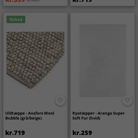
kr.449
Nyhed
Uldtæppe - Avafors Wool
Ryatæpper - Aranga Super
Bubble (grå/beige)
Soft Fur (hvid)
kr.719
kr.259