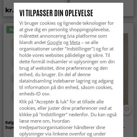
kr.419
kr.259
VI TILPASSER DIN OPLEVELSE
Vi bruger cookies og lignende teknologier for
at give dig en personlig shoppingoplevelse,
Nyhed
målrettet annoncering (via platforme som
blandt andet
Google
og
Meta
– se alle
organisationer under "Indstillinger") og for at
holde vores websites pålidelige og sikre. Til
dette formål indsamler vi oplysninger om din
brug af websitet, dine præferencer og den
enhed, du bruger. En del af denne
dataindsamling indebærer lagring og adgang
til information på din enhed, såsom cookies,
enheds-ID osv.
Klik på "Acceptér & luk" for at tillade alle
cookies, eller juster dine præferencer ved at
klikke på "Indstillinger" nedenfor. Du kan også
læse mere om, hvordan
Bølget ryatæppe - Aranga
Tæpper til
tredjepartsorganisationer håndterer dine
Super Soft Fur (beige)
indendørs/udendørs brug -
Arlo (beige)
oplysninger via linkene ovenfor og under