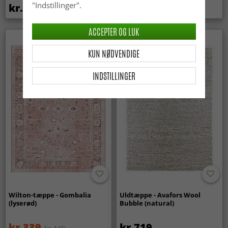
"Indstillinger".
kr.369
kr.449
ACCEPTER OG LUK
KUN NØDVENDIGE
INDSTILLINGER
Wilton-tæppe - Gombalia
Uldtæppe - Avafors Wool
(lyserød)
Bubble (natural)
kr.339
kr.719