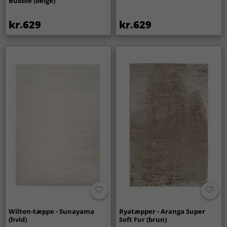
Bubble (beige)
kr.629
kr.629
Wilton-tæppe - Sunayama
Ryatæpper - Aranga Super
(hvid)
Soft Fur (brun)