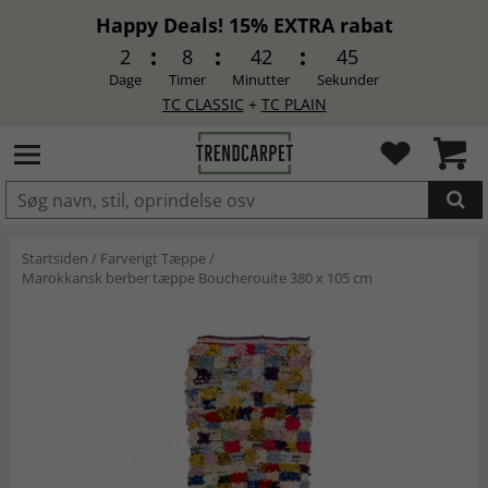
Happy Deals! 15% EXTRA rabat
2
8
42
44
Dage
Timer
Minutter
Sekunder
TC CLASSIC
+
TC PLAIN
LAGT I INDKØBSKURVEN.
Startsiden
/
Farverigt Tæppe
/
Marokkansk berber tæppe Boucherouite 380 x 105 cm