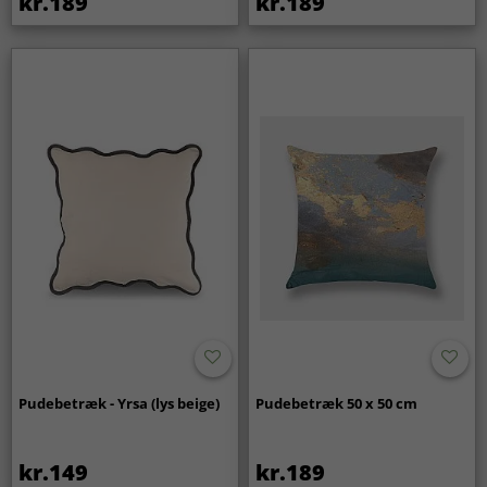
kr.189
kr.189
Pudebetræk - Yrsa (lys beige)
Pudebetræk 50 x 50 cm
kr.149
kr.189