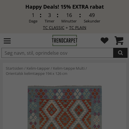
Happy Deals! 15% EXTRA rabat
1
3
16
48
Dage
Timer
Minutter
Sekunder
TC CLASSIC
+
TC PLAIN
LAGT I INDKØBSKURVEN.
Startsiden
/
Kelim-tæpper
/
Kelim-tæppe Multi
/
Orientalsk kelimtæppe 194 x 126 cm