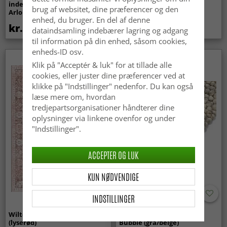
indendørs/udendørs brug -
Super Soft Fur (beige)
brug af websitet, dine præferencer og den
Arlo (beige)
enhed, du bruger. En del af denne
kr.439
kr.369
dataindsamling indebærer lagring og adgang
til information på din enhed, såsom cookies,
enheds-ID osv.
Nyhed
Klik på "Acceptér & luk" for at tillade alle
cookies, eller juster dine præferencer ved at
klikke på "Indstillinger" nedenfor. Du kan også
læse mere om, hvordan
tredjepartsorganisationer håndterer dine
oplysninger via linkene ovenfor og under
"Indstillinger".
ACCEPTER OG LUK
KUN NØDVENDIGE
INDSTILLINGER
Wilton-tæppe - Gombalia
Uldtæppe - Avafors Wool
(lyserød)
Bubble (grå/beige)