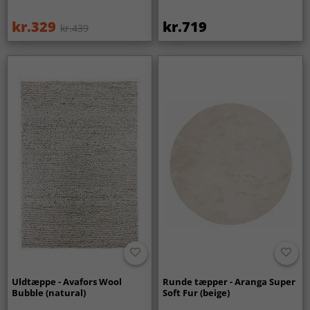
kr.329
kr.719
kr.439
Uldtæppe - Avafors Wool
Runde tæpper - Aranga Super
Bubble (natural)
Soft Fur (beige)