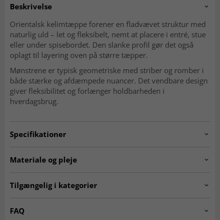
Beskrivelse
Orientalsk kelimtæppe forener en fladvævet struktur med
naturlig uld – let og fleksibelt, nemt at placere i entré, stue
eller under spisebordet. Den slanke profil gør det også
oplagt til layering oven på større tæpper.
Mønstrene er typisk geometriske med striber og romber i
både stærke og afdæmpede nuancer. Det vendbare design
giver fleksibilitet og forlænger holdbarheden i
hverdagsbrug.
Specifikationer
Artno:
20240605.pieceno89.kelim.multi.194x126
Materiale og pleje
Mønster
Geometrisk, striber og romber
Materiale
Uld
Tilgængelig i kategorier
Produktion
Håndvævet
Kæde
Bomuld
Ægte orientalske tæpper
Kelim-tæpper
FAQ
Vævning
Fladvævet (kelim)