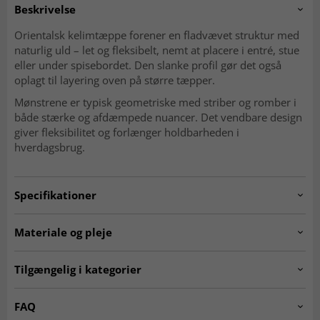
Beskrivelse
Orientalsk kelimtæppe forener en fladvævet struktur med
naturlig uld – let og fleksibelt, nemt at placere i entré, stue
eller under spisebordet. Den slanke profil gør det også
oplagt til layering oven på større tæpper.
Mønstrene er typisk geometriske med striber og romber i
både stærke og afdæmpede nuancer. Det vendbare design
giver fleksibilitet og forlænger holdbarheden i
hverdagsbrug.
Specifikationer
Artno:
20240605.pieceno69.kelim.multi.235x173
Materiale og pleje
Mønster
Geometrisk, striber og romber
Materiale
Uld
Tilgængelig i kategorier
Produktion
Håndvævet
Kæde
Bomuld
Ægte orientalske tæpper
Kelim-tæpper
FAQ
Vævning
Fladvævet (kelim)