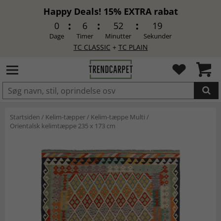
Happy Deals! 15% EXTRA rabat
0
6
52
19
Dage
Timer
Minutter
Sekunder
TC CLASSIC
+
TC PLAIN
LAGT I INDKØBSKURVEN.
Startsiden
/
Kelim-tæpper
/
Kelim-tæppe Multi
/
Orientalsk kelimtæppe 235 x 173 cm