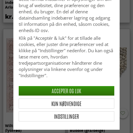
indendørs/udendørs brug -
Super Soft Fur (beige)
brug af websitet, dine præferencer og den
Arlo (beige)
enhed, du bruger. En del af denne
kr.439
kr.369
dataindsamling indebærer lagring og adgang
til information på din enhed, såsom cookies,
enheds-ID osv.
Nyhed
Klik på "Acceptér & luk" for at tillade alle
cookies, eller juster dine præferencer ved at
klikke på "Indstillinger" nedenfor. Du kan også
læse mere om, hvordan
tredjepartsorganisationer håndterer dine
oplysninger via linkene ovenfor og under
"Indstillinger".
ACCEPTER OG LUK
KUN NØDVENDIGE
INDSTILLINGER
Wilton-tæppe - Gombalia
Uldtæppe - Avafors Wool
(lyserød)
Bubble (grå/beige)