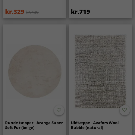
kr.329
kr.719
kr.439
Runde tæpper - Aranga Super
Uldtæppe - Avafors Wool
Soft Fur (beige)
Bubble (natural)