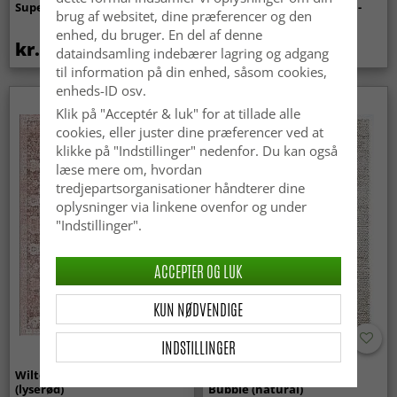
Super Soft Fur (beige)
indendørs/udendørs brug -
brug af websitet, dine præferencer og den
Arlo (beige)
enhed, du bruger. En del af denne
kr.369
kr.449
dataindsamling indebærer lagring og adgang
til information på din enhed, såsom cookies,
enheds-ID osv.
Klik på "Acceptér & luk" for at tillade alle
cookies, eller juster dine præferencer ved at
klikke på "Indstillinger" nedenfor. Du kan også
læse mere om, hvordan
tredjepartsorganisationer håndterer dine
oplysninger via linkene ovenfor og under
"Indstillinger".
ACCEPTER OG LUK
KUN NØDVENDIGE
INDSTILLINGER
Wilton-tæppe - Gombalia
Uldtæppe - Avafors Wool
(lyserød)
Bubble (natural)