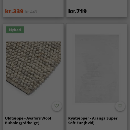
kr.339
kr.719
kr.449
Nyhed
Uldtæppe - Avafors Wool
Ryatæpper - Aranga Super
Bubble (grå/beige)
Soft Fur (hvid)