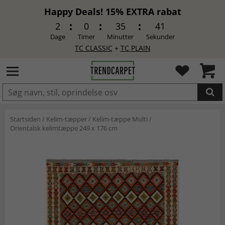
Happy Deals! 15% EXTRA rabat
2
0
35
40
Dage
Timer
Minutter
Sekunder
TC CLASSIC
+
TC PLAIN
LAGT I INDKØBSKURVEN.
Startsiden
/
Kelim-tæpper
/
Kelim-tæppe Multi
/
Orientalsk kelimtæppe 249 x 176 cm