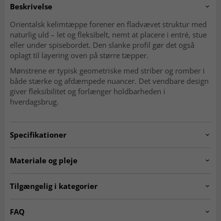
Beskrivelse
Orientalsk kelimtæppe forener en fladvævet struktur med
naturlig uld – let og fleksibelt, nemt at placere i entré, stue
eller under spisebordet. Den slanke profil gør det også
oplagt til layering oven på større tæpper.
Mønstrene er typisk geometriske med striber og romber i
både stærke og afdæmpede nuancer. Det vendbare design
giver fleksibilitet og forlænger holdbarheden i
hverdagsbrug.
Specifikationer
Artno:
20240115.stockno3326.kelim.multi.249x176
Materiale og pleje
Mønster
Geometrisk, striber og romber
Materiale
Uld
Tilgængelig i kategorier
Produktion
Håndvævet
Kæde
Bomuld
Ægte orientalske tæpper
Kelim-tæpper
FAQ
Vævning
Fladvævet (kelim)