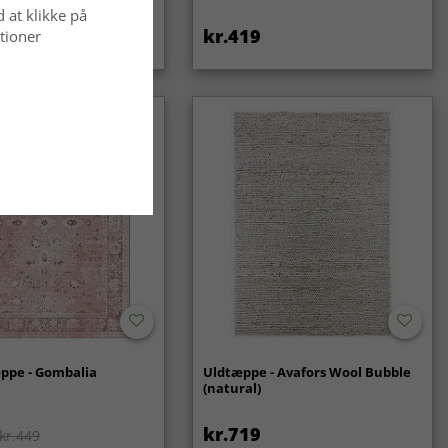
d at klikke på
kr.419
tioner
ppe - Gombalia
Uldtæppe - Avafors Wool Bubble
(natural)
kr.719
kr.449