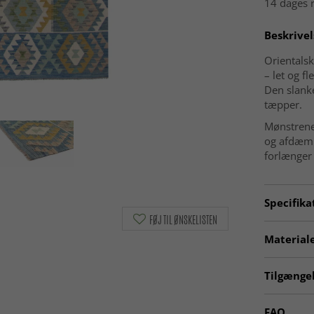
14 dages r
Beskrivel
Orientalsk
– let og fl
Den slanke
tæpper.
Mønstrene
og afdæmpe
forlænger
Specifika
FØJ TIL ØNSKELISTEN
Artno:
20
Materiale
Mønster
Materia
Tilgængel
Produkt
Kæde
Ægte orie
FAQ