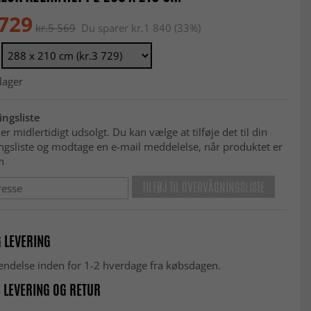
 729
kr.5 569
Du sparer kr.1 840 (33%)
lager
ngsliste
er midlertidigt udsolgt. Du kan vælge at tilføje det til din
ngsliste og modtage en e-mail meddelelse, når produktet er
n
TILFØJ TIL OVERVÅGNINGSLISTE
 LEVERING
fsendelse inden for 1-2 hverdage fra købsdagen.
 LEVERING OG RETUR