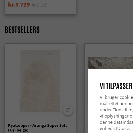
kr.3 729
kr.5 569
BESTSELLERS
VI TILPASSER
Vi bruger cookie
målrettet annon
under "Indstilli
vi oplysninger o
denne dataindsa
Ryatæpper - Aranga Super Soft
Anti-slip/Skridsikker
enheds-ID osv.
Fur (beige)