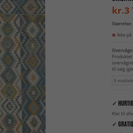
kr.3
Størrelse:
Ikke på 
Overvågni
Produktet 
overvågni
til salg ige
✓
HURTIG
Klar til a
✓
GRATIS