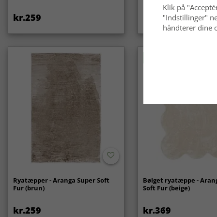
Klik på "Acceptér
kr.259
kr.119
"Indstillinger"
håndterer dine o
Nyhed
Ryatæpper - Aranga Super Soft
Bølget ryatæppe - Aran
Fur (brun)
Soft Fur (beige)
kr.259
kr.369