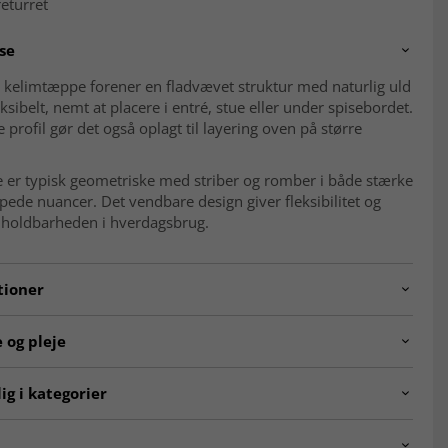
eturret
se
 kelimtæppe forener en fladvævet struktur med naturlig uld
eksibelt, nemt at placere i entré, stue eller under spisebordet.
 profil gør det også oplagt til layering oven på større
 er typisk geometriske med striber og romber i både stærke
de nuancer. Det vendbare design giver fleksibilitet og
 holdbarheden i hverdagsbrug.
tioner
240605.pieceno367.kelim.multi.288x210
 og pleje
Geometrisk, striber og romber
le
Uld
ig i kategorier
ion
Håndvævet
Bomuld
ntalske tæpper
Kelim-tæpper