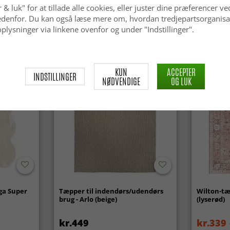
 & luk" for at tillade alle cookies, eller juster dine præferencer ve
kr.629
kr.629
 nedenfor. Du kan også læse mere om, hvordan tredjepartsorganisa
plysninger via linkene ovenfor og under "Indstillinger".
KUN
ACCEPTER
INDSTILLINGER
NØDVENDIGE
OG LUK
ga Super
Tæpper til indendørs/udendørs
Wilton-tæ
brug - Arlo (beige)
(lyserød)
kr.449
kr.339