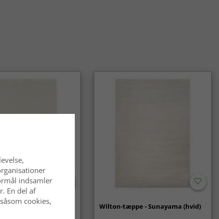
alske tæpper er kendt for deres holdbarhed og egner sig godt
hvor de bruges ofte. Med den rette pleje bevarer de deres
ende i lang tid.
entalsk tæppe et tidløst valg?
alske tæpper er et klassisk og langtidsholdbart valg, som
 af mode. De passer lige godt i traditionelle som i moderne
levelse,
organisationer
 formål indsamler
. En del af
 såsom cookies,
- Coastal (creme)
Wilton-tæppe - Sunayama (hvid)