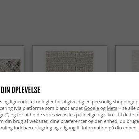
Ja, orient
til hjem, 
flotte udse
Er et ori
Ja, orient
aldrig går
hjem.
 DIN OPLEVELSE
s og lignende teknologier for at give dig en personlig shoppingop
cering (via platforme som blandt andet
Google
og
Meta
– se alle 
nger") og for at holde vores websites pålidelige og sikre. Til dette
m din brug af websitet, dine præferencer og den enhed, du bruger
mling indebærer lagring og adgang til information på din enhed,
Uldtæppe - Avafors Wool Bubble
Uldtæppe 
(beige)