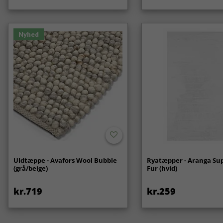
Nyhed
Uldtæppe - Avafors Wool Bubble
Ryatæpper - Aranga Sup
(grå/beige)
Fur (hvid)
kr.719
kr.259