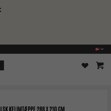
t
LSK KELIMTÆPPE 288 X 210 CM