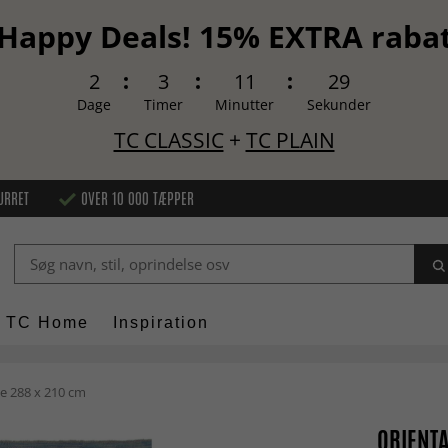
Happy Deals! 15% EXTRA raba
2
3
11
28
Dage
Timer
Minutter
Sekunder
TC CLASSIC
+
TC PLAIN
URRET
OVER 10 000 TÆPPER
TC Home
Inspiration
e 288 x 210 cm
ORIENTA