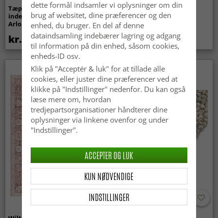
dette formål indsamler vi oplysninger om din
Tæpper til
Bølget ryatæppe - Aranga
brug af websitet, dine præferencer og den
indendørs/udendørs brug -
Super Soft Fur (beige)
Arlo (beige)
enhed, du bruger. En del af denne
dataindsamling indebærer lagring og adgang
kr.439
kr.369
til information på din enhed, såsom cookies,
enheds-ID osv.
Klik på "Acceptér & luk" for at tillade alle
Nyhed
cookies, eller juster dine præferencer ved at
klikke på "Indstillinger" nedenfor. Du kan også
læse mere om, hvordan
tredjepartsorganisationer håndterer dine
oplysninger via linkene ovenfor og under
"Indstillinger".
ACCEPTER OG LUK
KUN NØDVENDIGE
INDSTILLINGER