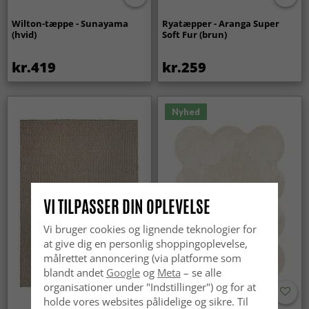
Wilton-tæppe - Sunayama
Ryatæpper - Aranga Super
(hvid)
Soft Fur (brun)
kr.419
kr.259
Nyhed
VI TILPASSER DIN OPLEVELSE
Vi bruger cookies og lignende teknologier for
at give dig en personlig shoppingoplevelse,
målrettet annoncering (via platforme som
blandt andet
Google
og
Meta
– se alle
organisationer under "Indstillinger") og for at
holde vores websites pålidelige og sikre. Til