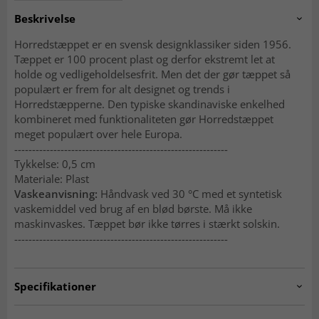
Beskrivelse
Horredstæppet er en svensk designklassiker siden 1956.
Tæppet er 100 procent plast og derfor ekstremt let at
holde og vedligeholdelsesfrit. Men det der gør tæppet så
populært er frem for alt designet og trends i
Horredstæpperne. Den typiske skandinaviske enkelhed
kombineret med funktionaliteten gør Horredstæppet
meget populært over hele Europa.
------------------------------------------------------------
Tykkelse: 0,5 cm
Materiale: Plast
Vaskeanvisning:
Håndvask ved 30 °C med et syntetisk
vaskemiddel ved brug af en blød børste. Må ikke
maskinvaskes. Tæppet bør ikke tørres i stærkt solskin.
------------------------------------------------------------
Specifikationer
Artno:
hrd.disa.black-1