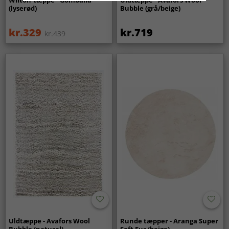
Wilton-tæppe - Gombalia
Uldtæppe - Avafors Wool
(lyserød)
Bubble (grå/beige)
kr.329
kr.719
kr.439
Uldtæppe - Avafors Wool
Runde tæpper - Aranga Super
Bubble (natural)
Soft Fur (beige)