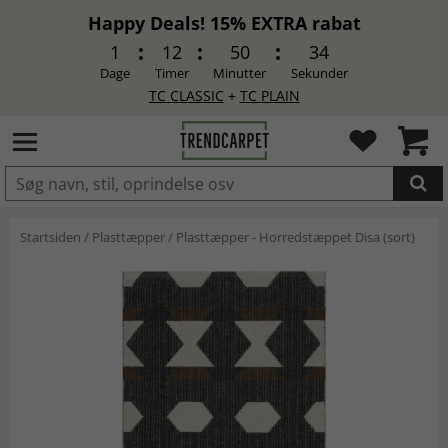
Happy Deals! 15% EXTRA rabat
1
12
50
33
Dage
Timer
Minutter
Sekunder
TC CLASSIC
+
TC PLAIN
LAGT I INDKØBSKURVEN.
Startsiden
/
Plasttæpper
/
Plasttæpper - Horredstæppet Disa (sort)