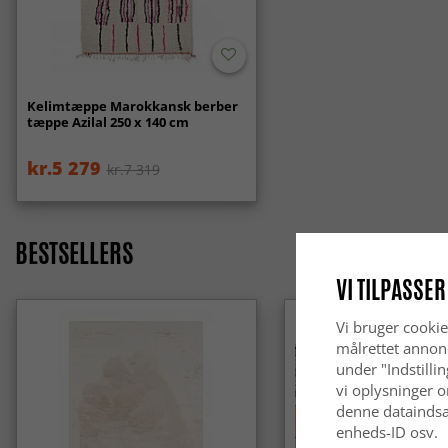
Kelimtæppe Marokkansk berber
tæppe Azilal 250 x 140 cm
kr.5 279
kr.7 319
BESTSELLERS
VI TILPASSER
Vi bruger cookie
målrettet annon
under "Indstilli
vi oplysninger o
denne dataindsa
enheds-ID osv.