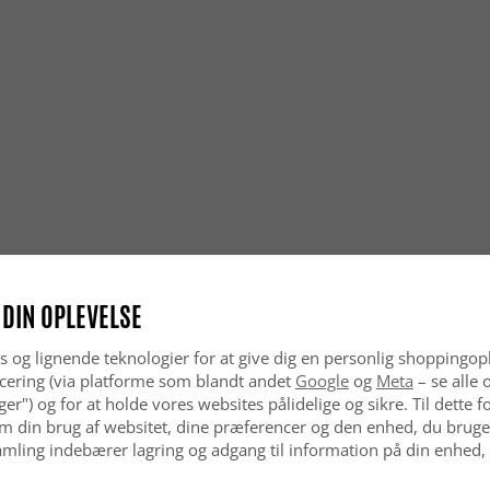
klassisk s
Hvordan f
Orientals
samtidig e
Er orient
Ja, orient
til hjem, 
flotte udse
Er et ori
Ja, orient
aldrig går
 DIN OPLEVELSE
hjem.
s og lignende teknologier for at give dig en personlig shoppingop
cering (via platforme som blandt andet
Google
og
Meta
– se alle 
nger") og for at holde vores websites pålidelige og sikre. Til dette
m din brug af websitet, dine præferencer og den enhed, du bruger
mling indebærer lagring og adgang til information på din enhed,