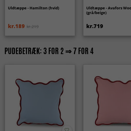
Uldtæppe - Hamilton (hvid)
Uldtæppe - Avafors Woo
(grå/beige)
kr.189
kr.719
kr.219
PUDEBETRÆK: 3 FOR 2 ⇒ 7 FOR 4