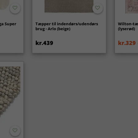
ga Super
Tæpper til indendørs/udendørs
Wilton-tæ
brug - Arlo (beige)
(lyserød)
kr.439
kr.329