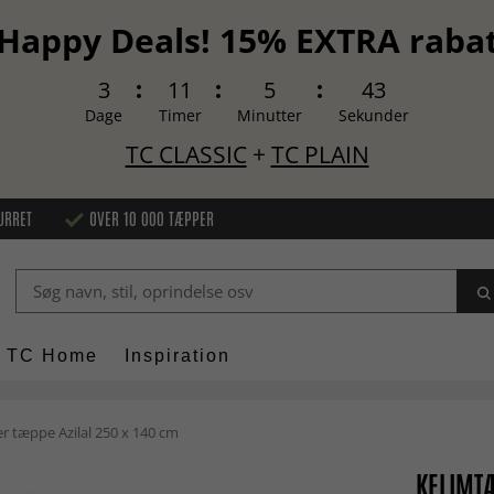
Happy Deals! 15% EXTRA raba
3
11
5
42
Dage
Timer
Minutter
Sekunder
TC CLASSIC
+
TC PLAIN
URRET
OVER 10 000 TÆPPER
TC Home
Inspiration
 tæppe Azilal 250 x 140 cm
KELIMTÆ