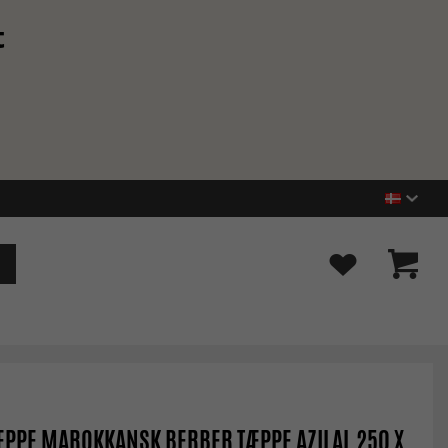
t
PPE MAROKKANSK BERBER TÆPPE AZILAL 250 X