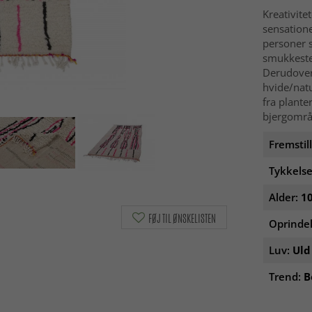
Kreativite
sensatione
personer s
smukkeste 
Derudover 
hvide/natu
fra plante
bjergområd
Fremstil
Tykkelse
Alder:
10
FØJ TIL ØNSKELISTEN
Oprinde
Luv:
Uld
Trend:
B