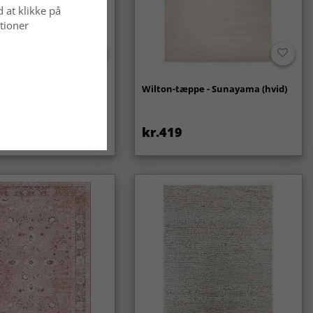
d at klikke på
tioner
- Coastal (creme)
Wilton-tæppe - Sunayama (hvid)
kr.419