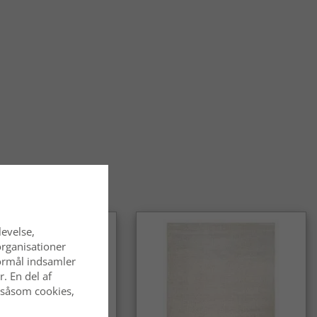
temning.
øles det at gå på et orientalsk tæppe?
ke tæpper føles bløde og behagelige under fødderne og har
n solid kvalitet, der gør dem velegnede til daglig brug.
alske tæpper slidstærke?
alske tæpper er kendt for deres holdbarhed og egner sig godt
hvor de bruges ofte. Med den rette pleje bevarer de deres
ende i lang tid.
entalsk tæppe et tidløst valg?
alske tæpper er et klassisk og langtidsholdbart valg, som
 af mode. De passer lige godt i traditionelle som i moderne
levelse,
organisationer
 formål indsamler
. En del af
 såsom cookies,