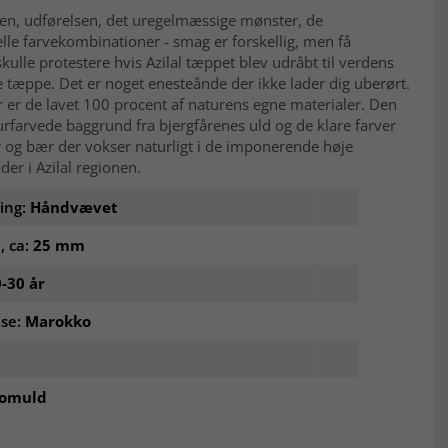
ten, udførelsen, det uregelmæssige mønster, de
lle farvekombinationer - smag er forskellig, men få
kulle protestere hvis Azilal tæppet blev udråbt til verdens
tæppe. Det er noget enesteånde der ikke lader dig uberørt.
er de lavet 100 procent af naturens egne materialer. Den
rfarvede baggrund fra bjergfårenes uld og de klare farver
r og bær der vokser naturligt i de imponerende høje
er i Azilal regionen.
ling:
Håndvævet
, ca:
25 mm
-30 år
lse:
Marokko
omuld