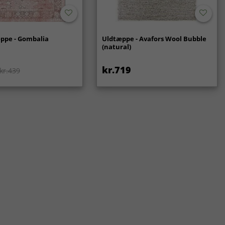
ppe - Gombalia
Uldtæppe - Avafors Wool Bubble
(natural)
kr.719
kr.439