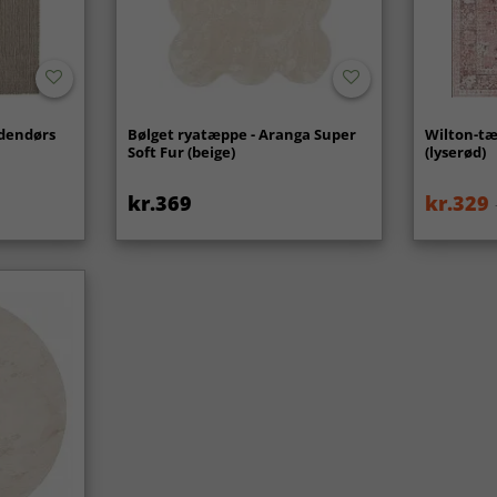
udendørs
Bølget ryatæppe - Aranga Super
Wilton-tæ
Soft Fur (beige)
(lyserød)
kr.369
kr.329