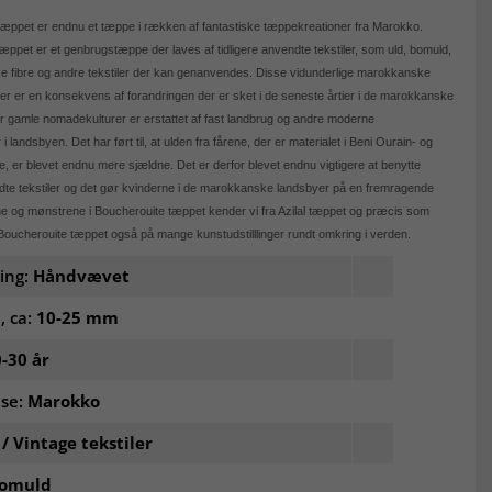
æppet er endnu et tæppe i rækken af fantastiske tæppekreationer fra Marokko.
æppet er et genbrugstæppe der laves af tidligere anvendte tekstiler, som uld, bomuld,
ke fibre og andre tekstiler der kan genanvendes. Disse vidunderlige marokkanske
 er en konsekvens af forandringen der er sket i de seneste årtier i de marokkanske
r gamle nomadekulturer er erstattet af fast landbrug og andre moderne
i landsbyen. Det har ført til, at ulden fra fårene, der er materialet i Beni Ourain- og
e, er blevet endnu mere sjældne. Det er derfor blevet endnu vigtigere at benytte
ndte tekstiler og det gør kvinderne i de marokkanske landsbyer på en fremragende
 og mønstrene i Boucherouite tæppet kender vi fra Azilal tæppet og præcis som
oucherouite tæppet også på mange kunstudstilllinger rundt omkring i verden.
ling:
Håndvævet
, ca:
10-25 mm
-30 år
lse:
Marokko
 / Vintage tekstiler
omuld