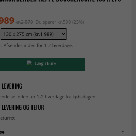
 989
kr.2 579
Du sparer kr.590 (23%)
r. Afsendes inden for 1-2 hverdage.
Læg i kurv
 LEVERING
fsendelse inden for 1-2 hverdage fra købsdagen.
 LEVERING OG RETUR
eturret
se