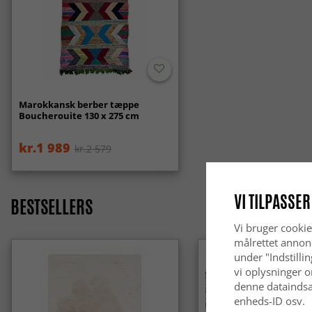
Marokkansk berber tæppe
Boucherouite 130 x 275 cm
kr.1 989
kr.2 579
VI TILPASSER
BESTSELLERS
Vi bruger cookie
målrettet annon
under "Indstilli
vi oplysninger o
denne dataindsa
enheds-ID osv.