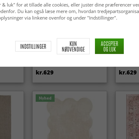
 & luk" for at tillade alle cookies, eller juster dine præferencer ve
 nedenfor. Du kan også læse mere om, hvordan tredjepartsorganisa
plysninger via linkene ovenfor og under "Indstillinger".
KUN
ACCEPTER
INDSTILLINGER
NØDVENDIGE
OG LUK
Uldtæppe - Avafors Wool Bubble
Uldtæppe 
(beige)
kr.629
kr.629
Nyhed