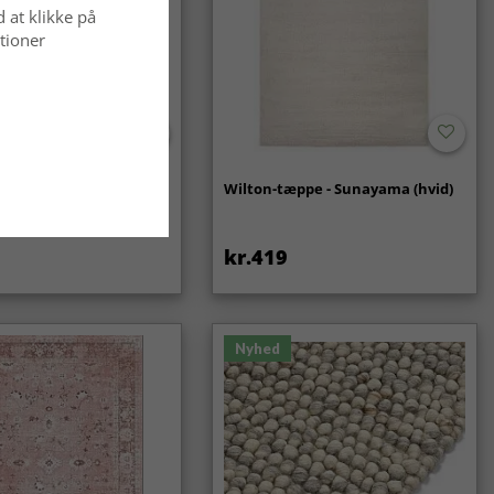
d at klikke på
tioner
- Coastal (creme)
Wilton-tæppe - Sunayama (hvid)
kr.419
Nyhed