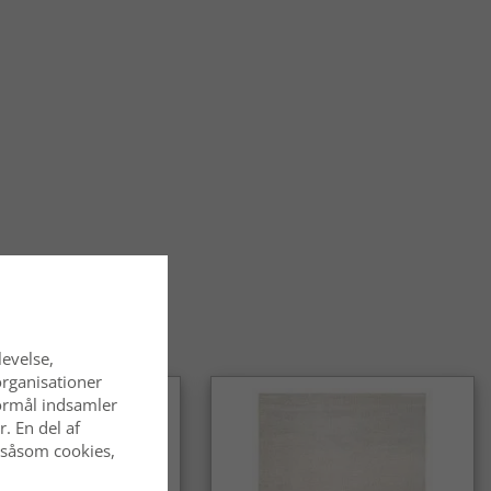
e tæpper passer særligt godt i stue, spisestue og bibliotek,
er også flot i soveværelset, hvor de skaber en hyggelig og
temning.
øles det at gå på et orientalsk tæppe?
ke tæpper føles bløde og behagelige under fødderne og har
n solid kvalitet, der gør dem velegnede til daglig brug.
alske tæpper slidstærke?
alske tæpper er kendt for deres holdbarhed og egner sig godt
hvor de bruges ofte. Med den rette pleje bevarer de deres
ende i lang tid.
entalsk tæppe et tidløst valg?
alske tæpper er et klassisk og langtidsholdbart valg, som
 af mode. De passer lige godt i traditionelle som i moderne
levelse,
organisationer
 formål indsamler
. En del af
 såsom cookies,