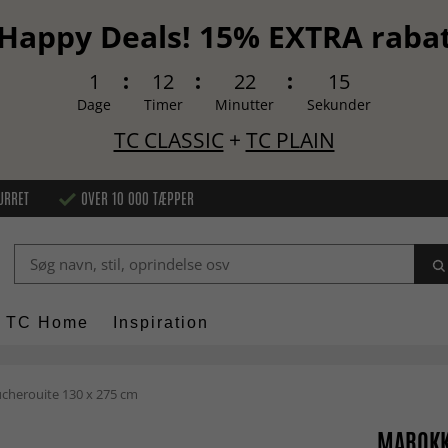
Happy Deals! 15% EXTRA raba
1
12
22
14
Dage
Timer
Minutter
Sekunder
TC CLASSIC
+
TC PLAIN
URRET
OVER 10 000 TÆPPER
TC Home
Inspiration
herouite 130 x 275 cm
MAROKK