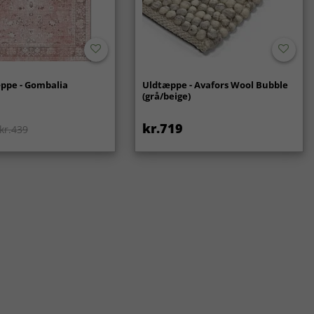
ppe - Gombalia
Uldtæppe - Avafors Wool Bubble
(grå/beige)
kr.719
kr.439