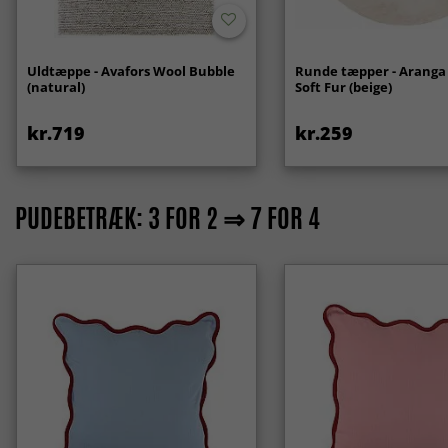
Uldtæppe - Avafors Wool Bubble
Runde tæpper - Aranga
(natural)
Soft Fur (beige)
kr.719
kr.259
PUDEBETRÆK: 3 FOR 2 ⇒ 7 FOR 4