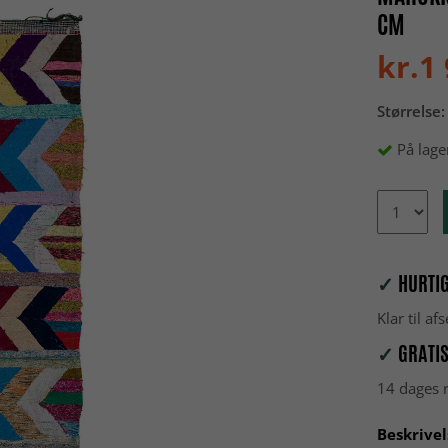
CM
kr.1
Størrelse:
På lage
✓
HURTIG
Klar til a
✓
GRATIS
14 dages r
Beskrivel