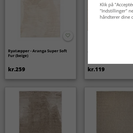
Klik på "Acceptér
"Indstillinger"
håndterer dine o
Ryatæpper - Aranga Super Soft
Anti-slip/Skridsikker
Fur (beige)
kr.259
kr.119