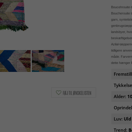
Boucehrouite-t
Boucherouite t
garn, syntetis
genbrugstæpper
landsbyer, hvo
beskæftigelser 
Azilal-tæppern
tidligere anve
måde. Farverne
dette hænger B
Fremstil
Tykkelse
FØJ TIL ØNSKELISTEN
Alder:
10
Oprinde
Luv:
Uld
Trend:
B