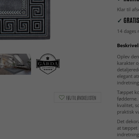
Klar til a
✓
GRATIS
14 dages r
Beskrivel
Oplev den 
karakter o
detaljere
elegant at
indretning
Tæppet ko
FØJ TIL ØNSKELISTEN
fødderne.
kvalitet, 
praktisk v
Det dekora
at tæppet
indretning