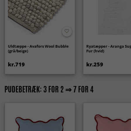
Uldtæppe - Avafors Wool Bubble
Ryatæpper - Aranga Sup
(grå/beige)
Fur (hvid)
kr.719
kr.259
PUDEBETRÆK: 3 FOR 2 ⇒ 7 FOR 4