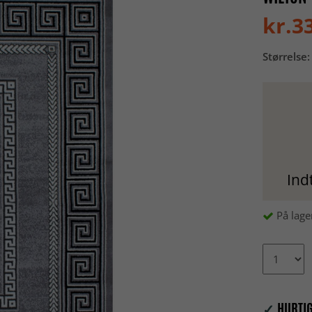
kr.3
Størrelse:
Ind
På lage
✓
HURTIG