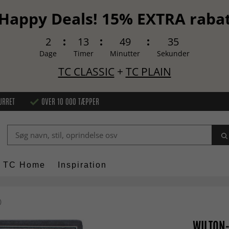
Happy Deals! 15% EXTRA raba
2
13
49
34
Dage
Timer
Minutter
Sekunder
TC CLASSIC
+
TC PLAIN
URRET
OVER 10 000 TÆPPER
TC Home
Inspiration
)
WILTON-