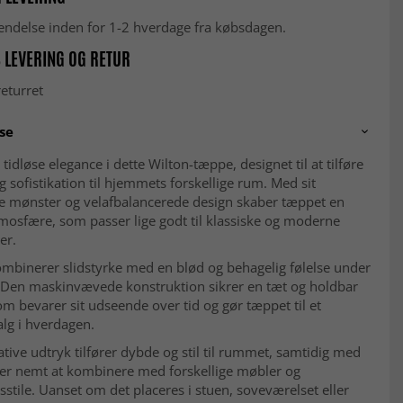
fsendelse inden for 1-2 hverdage fra købsdagen.
 LEVERING OG RETUR
eturret
se
tidløse elegance i dette Wilton-tæppe, designet til at tilføre
g sofistikation til hjemmets forskellige rum. Med sit
de mønster og velafbalancerede design skaber tæppet en
mosfære, som passer lige godt til klassiske og moderne
er.
mbinerer slidstyrke med en blød og behagelig følelse under
 Den maskinvævede konstruktion sikrer en tæt og holdbar
som bevarer sit udseende over tid og gør tæppet til et
alg i hverdagen.
tive udtryk tilfører dybde og stil til rummet, samtidig med
 er nemt at kombinere med forskellige møbler og
sstile. Uanset om det placeres i stuen, soveværelset eller