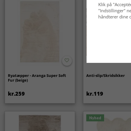
Klik på "Acceptér
"Indstillinger"
håndterer dine o
Ryatæpper - Aranga Super Soft
Anti-slip/Skridsikker
Fur (beige)
kr.259
kr.119
Nyhed