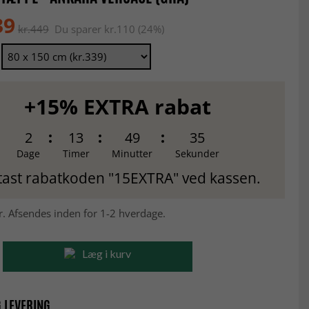
39
kr.449
Du sparer kr.110 (24%)
+15% EXTRA rabat
2
13
49
34
Dage
Timer
Minutter
Sekunder
tast rabatkoden "15EXTRA" ved kassen.
r. Afsendes inden for 1-2 hverdage.
Læg i kurv
 LEVERING