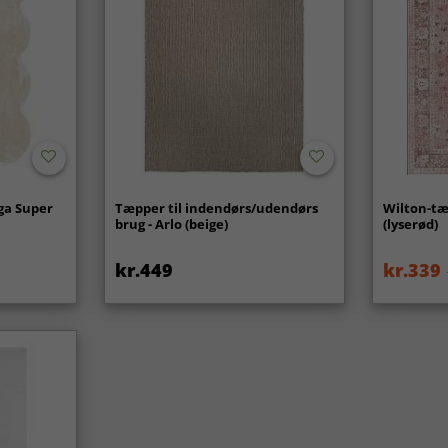
ga Super
Tæpper til indendørs/udendørs
Wilton-tæ
brug - Arlo (beige)
(lyserød)
kr.449
kr.339