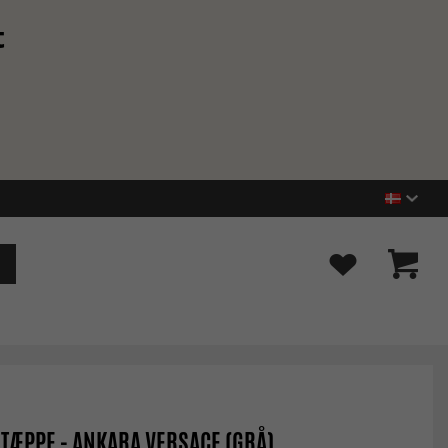
t
TÆPPE - ANKARA VERSACE (GRÅ)