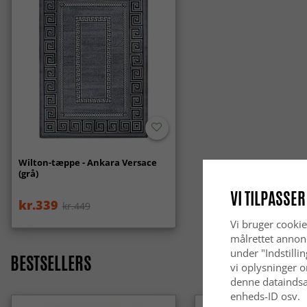
Wilton-tæppe - Ankara Versace
(grå)
VI TILPASSER
kr.339
kr.449
Vi bruger cookie
målrettet annon
under "Indstilli
BESTSELLERS
vi oplysninger o
denne dataindsa
enheds-ID osv.