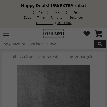
Happy Deals! 15% EXTRA rabat
2
16
33
55
Dage
Timer
Minutter
Sekunder
TC CLASSIC
+
TC PLAIN
LAGT I INDKØBSKURVEN.
Startsiden
/
Gråt tæppe 200x300
/
Wilton-tæppe - Artena (grå)