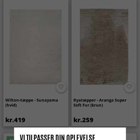
Wilton-tæppe - Sunayama
Ryatæpper - Aranga Super
(hvid)
Soft Fur (brun)
kr.419
kr.259
VI TILPASSER DIN OPLEVELSE
Nyhed