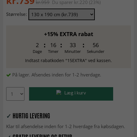
kr.739
kr.959
Du sparer kr.220 (23%)
Størrelse:
+15% EXTRA rabat
2
16
33
55
Dage
Timer
Minutter
Sekunder
Indtast rabatkoden "15EXTRA" ved kassen.
På lager. Afsendes inden for 1-2 hverdage.
Læg i kurv
✓
HURTIG LEVERING
Klar til afsendelse inden for 1-2 hverdage fra købsdagen.