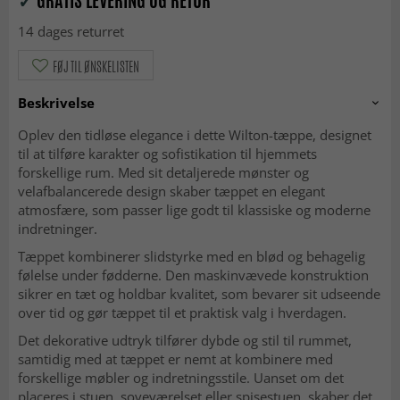
✓
GRATIS LEVERING OG RETUR
14 dages returret
FØJ TIL ØNSKELISTEN
Beskrivelse
Oplev den tidløse elegance i dette Wilton-tæppe, designet
til at tilføre karakter og sofistikation til hjemmets
forskellige rum. Med sit detaljerede mønster og
velafbalancerede design skaber tæppet en elegant
atmosfære, som passer lige godt til klassiske og moderne
indretninger.
Tæppet kombinerer slidstyrke med en blød og behagelig
følelse under fødderne. Den maskinvævede konstruktion
sikrer en tæt og holdbar kvalitet, som bevarer sit udseende
over tid og gør tæppet til et praktisk valg i hverdagen.
Det dekorative udtryk tilfører dybde og stil til rummet,
samtidig med at tæppet er nemt at kombinere med
forskellige møbler og indretningsstile. Uanset om det
placeres i stuen, soveværelset eller spisestuen, skaber det