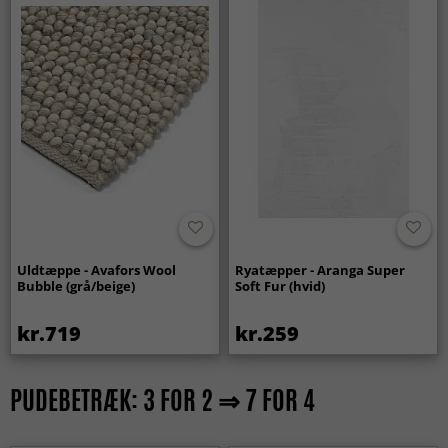
Uldtæppe - Avafors Wool
Ryatæpper - Aranga Super
Bubble (grå/beige)
Soft Fur (hvid)
kr.719
kr.259
PUDEBETRÆK: 3 FOR 2 ⇒ 7 FOR 4