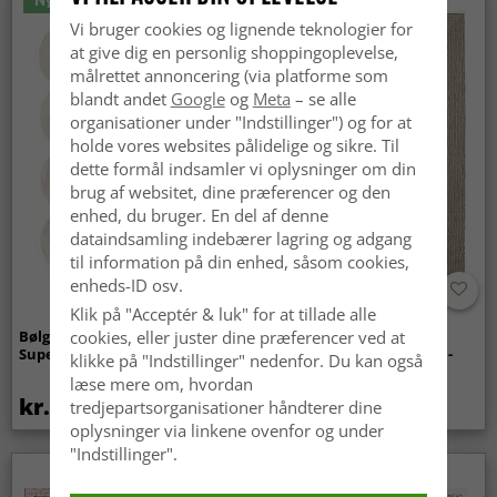
Vi bruger cookies og lignende teknologier for
at give dig en personlig shoppingoplevelse,
målrettet annoncering (via platforme som
blandt andet
Google
og
Meta
– se alle
organisationer under "Indstillinger") og for at
holde vores websites pålidelige og sikre. Til
dette formål indsamler vi oplysninger om din
brug af websitet, dine præferencer og den
enhed, du bruger. En del af denne
dataindsamling indebærer lagring og adgang
til information på din enhed, såsom cookies,
enheds-ID osv.
Klik på "Acceptér & luk" for at tillade alle
Bølget ryatæppe - Aranga
Tæpper til
cookies, eller juster dine præferencer ved at
Super Soft Fur (beige)
indendørs/udendørs brug -
klikke på "Indstillinger" nedenfor. Du kan også
Arlo (beige)
læse mere om, hvordan
kr.369
kr.449
tredjepartsorganisationer håndterer dine
oplysninger via linkene ovenfor og under
"Indstillinger".