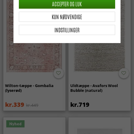
ACCEPTER OG LUK
KUN NØDVENDIGE
INDSTILLINGER
Wilton-tæppe - Gombalia
Uldtæppe - Avafors Wool
(lyserød)
Bubble (natural)
kr.339
kr.719
kr.449
Nyhed