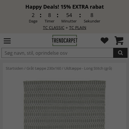
Happy Deals! 15% EXTRA rabat
2
8
54
7
Dage
Timer
Minutter
Sekunder
TC CLASSIC
+
TC PLAIN
LAGT I INDKØBSKURVEN.
Startsiden
/
Gråt tæppe 230x160
/
Uldtæppe - Long Stitch (grå)