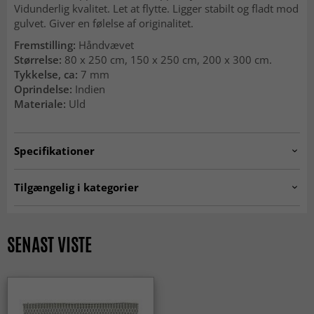
Vidunderlig kvalitet. Let at flytte. Ligger stabilt og fladt mod
gulvet. Giver en følelse af originalitet.
Fremstilling:
Håndvævet
Størrelse:
80 x 250 cm, 150 x 250 cm, 200 x 300 cm.
Tykkelse, ca:
7 mm
Oprindelse:
Indien
Materiale:
Uld
Specifikationer
Artno:
longstitch.dark-grey.F6.P4
Tilgængelig i kategorier
Uldtæpper
Grå tæpper
Tæpper 200 x 300 cm
Tæpper 160x230 cm
SENAST VISTE
MODERNE TÆPPER
Rektangulære Tæpper
Tæpper 80 x 250 cm
ALLE TÆPPER