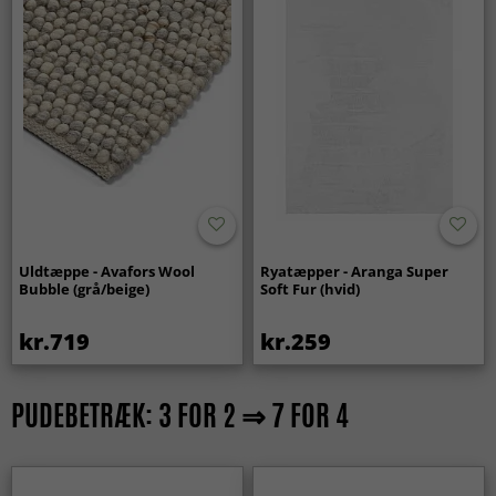
Uldtæppe - Avafors Wool
Ryatæpper - Aranga Super
Bubble (grå/beige)
Soft Fur (hvid)
kr.719
kr.259
PUDEBETRÆK: 3 FOR 2 ⇒ 7 FOR 4