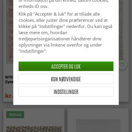
enheds-ID osv.
Klik på "Acceptér & luk" for at tillade alle
cookies, eller juster dine præferencer ved at
klikke på "Indstillinger" nedenfor. Du kan også
læse mere om, hvordan
tredjepartsorganisationer håndterer dine
oplysninger via linkene ovenfor og under
"Indstillinger".
ACCEPTER OG LUK
Wilton-tæppe - Gombalia
Uldtæppe - Avafors Wool
KUN NØDVENDIGE
(lyserød)
Bubble (natural)
INDSTILLINGER
kr.339
kr.719
kr.449
Nyhed