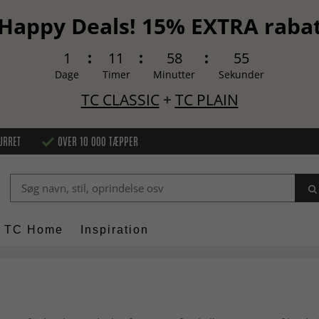
Happy Deals! 15% EXTRA raba
1
11
58
53
Dage
Timer
Minutter
Sekunder
TC CLASSIC
+
TC PLAIN
URRET
OVER 10 000 TÆPPER
TC Home
Inspiration