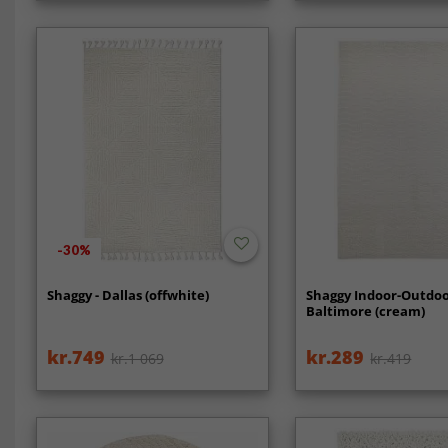
-30%
Shaggy - Dallas (offwhite)
Shaggy Indoor-Outdoo
Baltimore (cream)
kr.749
kr.289
kr.1 069
kr.419