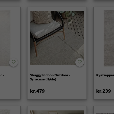
r -
Shaggy Indoor/Outdoor -
Ryatæpper 
Syracuse (fløde)
kr.479
kr.239