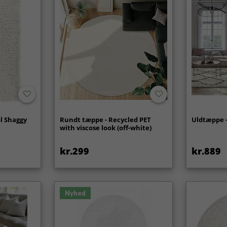
l Shaggy
Rundt tæppe - Recycled PET
Uldtæppe -
with viscose look (off-white)
kr.299
kr.889
Nyhed