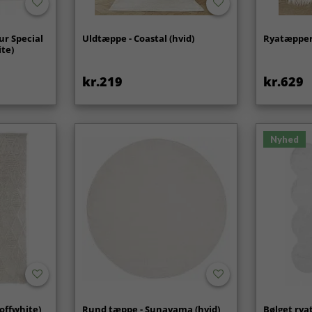
ur Special
Uldtæppe - Coastal (hvid)
Ryatæpper 
ite)
kr.219
kr.629
Nyhed
offwhite)
Rund tæppe - Sunayama (hvid)
Bølget rya