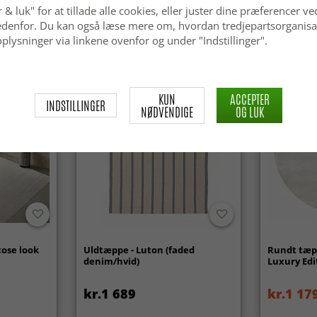
 & luk" for at tillade alle cookies, eller juster dine præferencer ve
kr.299
kr.819
 nedenfor. Du kan også læse mere om, hvordan tredjepartsorganisa
plysninger via linkene ovenfor og under "Indstillinger".
KUN
ACCEPTER
INDSTILLINGER
NØDVENDIGE
OG LUK
cose look
Uldtæppe - Luton (faded
Rundt tæpp
denim/hvid)
Luxury Edi
kr.1 689
kr.1 17