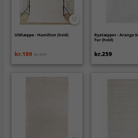
Uldtæppe - Hamilton (hvid)
Ryatæpper - Aranga S
Fur (hvid)
kr.189
kr.259
kr.219