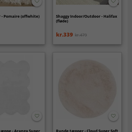
- Pomaire (offwhite)
Shaggy Indoor/Outdoor - Halifax
(fløde)
kr.339
kr.479
tæppe - Aranga Super
Runde tæpper - Cloud Super Soft