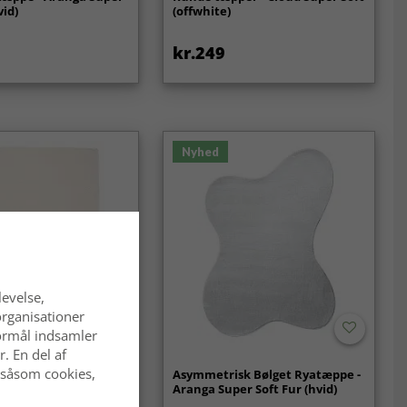
vid)
(offwhite)
kr.249
Nyhed
levelse,
organisationer
 formål indsamler
. En del af
 såsom cookies,
 Otago (hvid)
Asymmetrisk Bølget Ryatæppe -
Aranga Super Soft Fur (hvid)