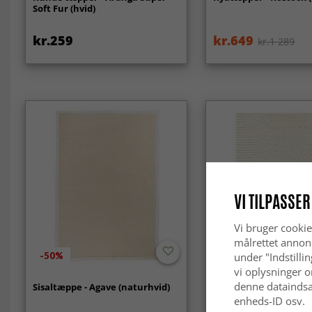
Soft Fur (hvid)
kr.259
kr.649
kr.1 289
VI TILPASSER
Vi bruger cookie
målrettet annon
-50%
-40%
under "Indstilli
vi oplysninger o
denne dataindsa
Sisaltæppe - Agave (naturhvid)
Shaggy Indoor/Outdoo
(fløde)
enheds-ID osv.