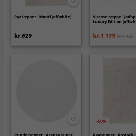
Ryatæpper - Monti (offwhite)
Viscose-tæppe - Jodhp
Luxury Edition (offwh
kr.629
kr.1 179
kr.1 439
-50%
Runde tæpper - Aranga Super
Ryatæpper - Rostock (