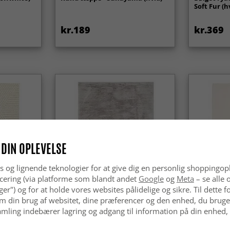
Soft Fur (h
kr.189
kr.369
 DIN OPLEVELSE
s og lignende teknologier for at give dig en personlig shoppingop
cering (via platforme som blandt andet
Google
og
Meta
– se alle 
nger") og for at holde vores websites pålidelige og sikre. Til dette
m din brug af websitet, dine præferencer og den enhed, du bruger
mling indebærer lagring og adgang til information på din enhed,
r - Ithaca
Ryatæpper - Cloud Super Soft
Uldtæppe -
(grå)