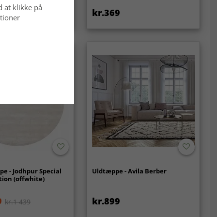
d at klikke på
kr.369
tioner
e - Jodhpur Special
Uldtæppe - Avila Berber
tion (offwhite)
9
kr.899
kr.1 439