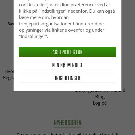
cookies, eller juster dine præferencer ved at
klikke på "Indstillinger" nedenfor. Du kan også
læse mere om, hvordan
Fuldfør dit hjem med møbler fra Reforma.
tredjepartsorganisationer håndterer dine
Bæredygtig indretning og tidløst design til alle rum – en del af Online
oplysninger via linkene ovenfor og under
Brands Nordic AB.
"Indstillinger".
ACCEPTER OG LUK
KUNDSERVICE
INFORMATION
KUN NØDVENDIGE
FAQ
Købsbetingelser
Hvordan kan jeg kontakte jer?
Om cookies
INDSTILLINGER
Registrer din retur/reklamation
Om Trendcarpet
Retningslinjer for
brugergenereret indhold
Blog
Log på
NYHEDSBREV
De oplysninger, du indtaster, vil kun blive brugt til