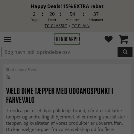
Happy Deals! 15% EXTRA rabat
2
20
54
36
Dage
Timer
Minutter
Sekunder
TC CLASSIC
+
TC PLAIN
LAGT I INDKØBSKURVEN.
Startsiden
/
Farve
VÆLG DINE TÆPPER MED UDGANGSPUNKT I
FARVEVALG
Trendcarpet er et dybt pålideligt brand, når du skal købe
tæpper og andre ting til hjemmet. Vi er nemlig specialister i
tæpper, og kvaliteten af vores produkter er uovertruffen.
Du kan vælge tæpper fra vores webshop ud fra flere