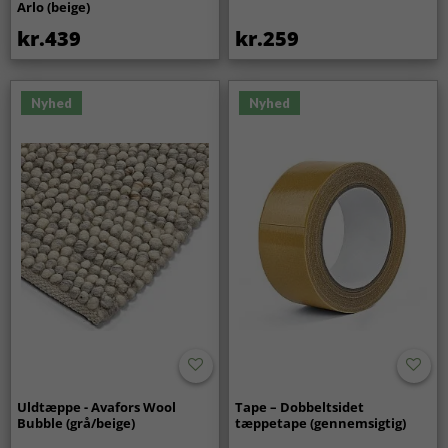
Arlo (beige)
kr.439
kr.259
Nyhed
Nyhed
Uldtæppe - Avafors Wool
Tape – Dobbeltsidet
Bubble (grå/beige)
tæppetape (gennemsigtig)