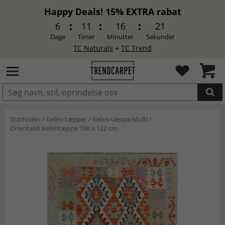
Happy Deals! 15% EXTRA rabat
6
11
16
20
Dage
Timer
Minutter
Sekunder
TC Naturals
+
TC Trend
LAGT I INDKØBSKURVEN.
Startsiden
/
Kelim-tæpper
/
Kelim-tæppe Multi
/
Orientalsk kelimtæppe 186 x 122 cm