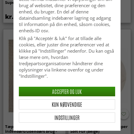
Super Soft Fur (beige)
(lyserød)
brug af websitet, dine præferencer og den
enhed, du bruger. En del af denne
kr.369
kr.329
kr.439
dataindsamling indebærer lagring og adgang
til information på din enhed, såsom cookies,
enheds-ID osv.
Klik på "Acceptér & luk" for at tillade alle
cookies, eller juster dine præferencer ved at
klikke på "Indstillinger" nedenfor. Du kan også
læse mere om, hvordan
tredjepartsorganisationer håndterer dine
oplysninger via linkene ovenfor og under
"Indstillinger".
ACCEPTER OG LUK
KUN NØDVENDIGE
INDSTILLINGER
Tæpper til
Runde tæpper - Aranga Super
indendørs/udendørs brug -
Soft Fur (beige)