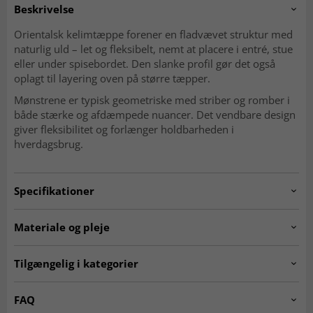
Beskrivelse
Orientalsk kelimtæppe forener en fladvævet struktur med
naturlig uld – let og fleksibelt, nemt at placere i entré, stue
eller under spisebordet. Den slanke profil gør det også
oplagt til layering oven på større tæpper.
Mønstrene er typisk geometriske med striber og romber i
både stærke og afdæmpede nuancer. Det vendbare design
giver fleksibilitet og forlænger holdbarheden i
hverdagsbrug.
Specifikationer
Artno:
20240605.pieceno328.kelim.multi.186x122
Materiale og pleje
Mønster
Geometrisk, striber og romber
Materiale
Uld
Tilgængelig i kategorier
Produktion
Håndvævet
Kæde
Bomuld
Ægte orientalske tæpper
Kelim-tæpper
FAQ
Vævning
Fladvævet (kelim)