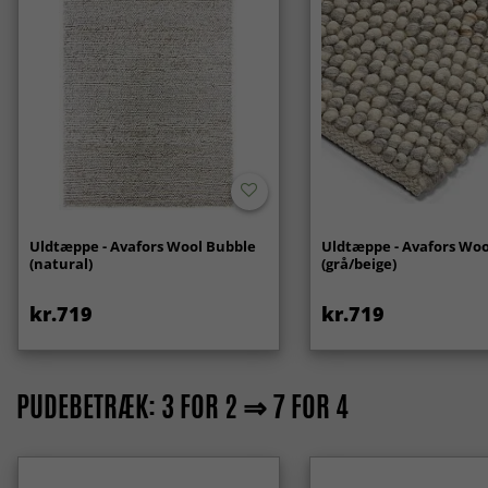
Uldtæppe - Avafors Wool Bubble
Uldtæppe - Avafors Woo
(natural)
(grå/beige)
kr.719
kr.719
PUDEBETRÆK: 3 FOR 2 ⇒ 7 FOR 4