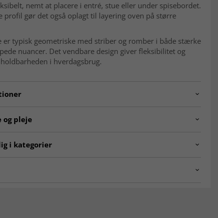
eksibelt, nemt at placere i entré, stue eller under spisebordet.
 profil gør det også oplagt til layering oven på større
 er typisk geometriske med striber og romber i både stærke
de nuancer. Det vendbare design giver fleksibilitet og
 holdbarheden i hverdagsbrug.
tioner
240605.pieceno41.kelim.multi.240x176
 og pleje
Geometrisk, striber og romber
le
Uld
ig i kategorier
ion
Håndvævet
Bomuld
ntalske tæpper
Kelim-tæpper
g
Fladvævet (kelim)
ALE
Nutidig 0–20 år (ubrugt)
KLASSISKE TÆPPER
detegner et orientalsk tæppe?
 ca.
4 mm
ke tæpper er kendetegnet ved detaljerede mønstre, dybe
tidløst design. De er inspireret af klassisk håndværk og giver
b
Vendbar