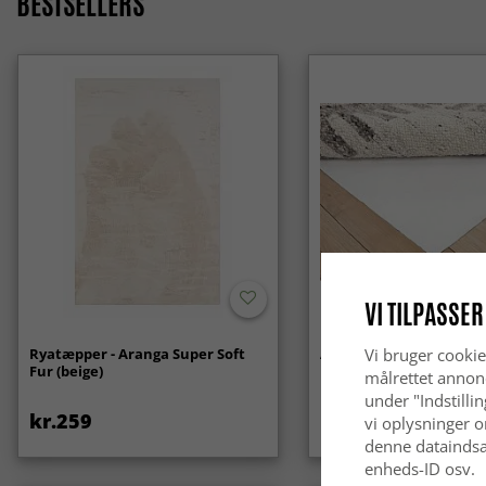
BESTSELLERS
VI TILPASSER
Ryatæpper - Aranga Super Soft
Anti-slip/Skridsikker
Vi bruger cookie
Fur (beige)
målrettet annon
under "Indstilli
kr.259
kr.119
vi oplysninger o
denne dataindsa
enheds-ID osv.