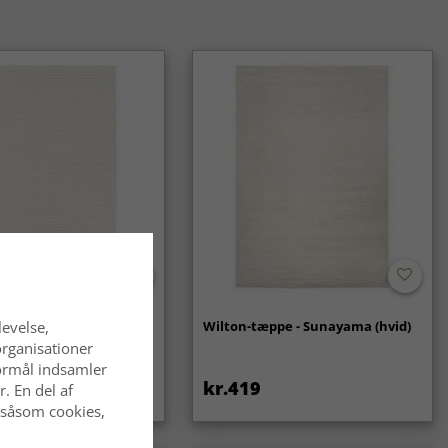
alske tæpper er et klassisk og langtidsholdbart valg, som
 af mode. De passer lige godt i traditionelle som i moderne
- Coastal (creme)
Wilton-tæppe - Sunayama (hvid)
levelse,
organisationer
 formål indsamler
kr.419
. En del af
 såsom cookies,