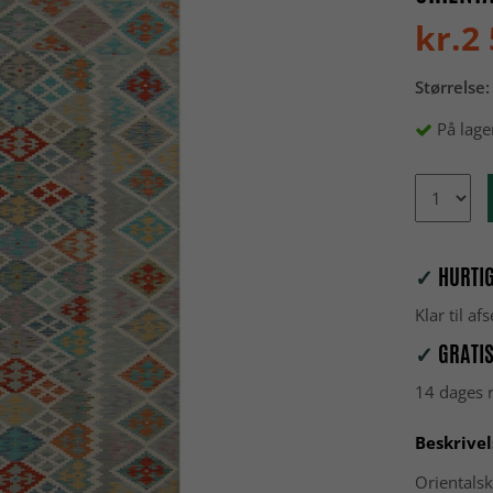
kr.2
Størrelse:
På lage
✓
HURTIG
Klar til a
✓
GRATIS
14 dages r
Beskrivel
Orientalsk