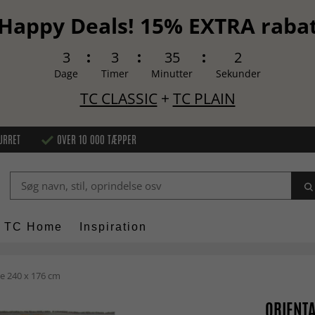
Happy Deals! 15% EXTRA raba
3
3
35
1
Dage
Timer
Minutter
Sekunder
TC CLASSIC
+
TC PLAIN
URRET
OVER 10 000 TÆPPER
TC Home
Inspiration
e 240 x 176 cm
ORIENTA