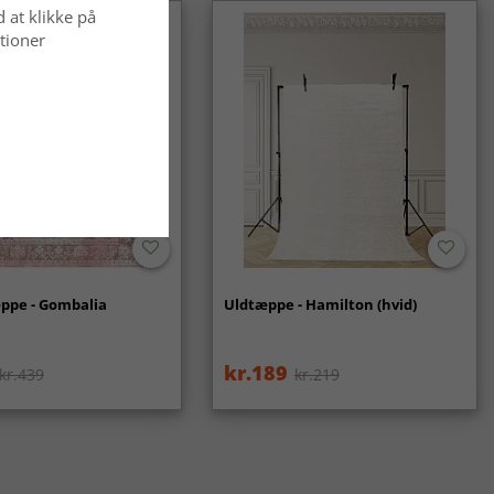
d at klikke på
tioner
ppe - Gombalia
Uldtæppe - Hamilton (hvid)
kr.189
kr.439
kr.219