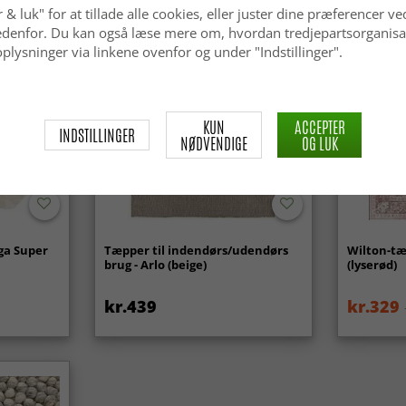
 & luk" for at tillade alle cookies, eller juster dine præferencer ve
 nedenfor. Du kan også læse mere om, hvordan tredjepartsorganisa
plysninger via linkene ovenfor og under "Indstillinger".
KUN
ACCEPTER
INDSTILLINGER
NØDVENDIGE
OG LUK
ga Super
Tæpper til indendørs/udendørs
Wilton-tæ
brug - Arlo (beige)
(lyserød)
kr.439
kr.329