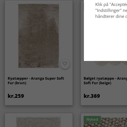
Klik på "Acceptér
Nyhed
"Indstillinger"
håndterer dine o
Ryatæpper - Aranga Super Soft
Bølget ryatæppe - Aran
Fur (brun)
Soft Fur (beige)
kr.259
kr.369
Nyhed