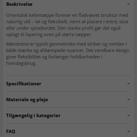
Beskrivelse
Orientalsk kelimtæppe forener en fladvævet struktur med
naturlig uld – let og fleksibelt, nemt at placere i entré, stue
eller under spisebordet. Den slanke profil gør det også
oplagt til layering oven på større tæpper.
Mønstrene er typisk geometriske med striber og romber i
både stærke og afdæmpede nuancer. Det vendbare design
giver fleksibilitet og forlænger holdbarheden i
hverdagsbrug.
Specifikationer
Artno:
20230523.stockno1946.kelim.multi.394x309
Materiale og pleje
Mønster
Geometrisk, striber og romber
Materiale
Uld
Tilgængelig i kategorier
Produktion
Håndvævet
Kæde
Bomuld
Ægte orientalske tæpper
Kelim-tæpper
FAQ
Vævning
Fladvævet (kelim)