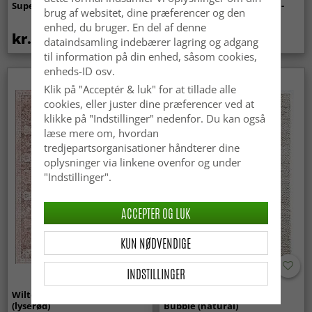
Super Soft Fur (beige)
indendørs/udendørs brug -
brug af websitet, dine præferencer og den
Arlo (beige)
enhed, du bruger. En del af denne
kr.369
kr.439
dataindsamling indebærer lagring og adgang
til information på din enhed, såsom cookies,
enheds-ID osv.
Klik på "Acceptér & luk" for at tillade alle
cookies, eller juster dine præferencer ved at
klikke på "Indstillinger" nedenfor. Du kan også
læse mere om, hvordan
tredjepartsorganisationer håndterer dine
oplysninger via linkene ovenfor og under
"Indstillinger".
ACCEPTER OG LUK
KUN NØDVENDIGE
INDSTILLINGER
Wilton-tæppe - Gombalia
Uldtæppe - Avafors Wool
(lyserød)
Bubble (natural)