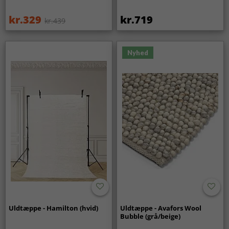
kr.329
kr.719
kr.439
Nyhed
Uldtæppe - Hamilton (hvid)
Uldtæppe - Avafors Wool
Bubble (grå/beige)