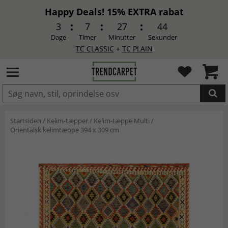
Happy Deals! 15% EXTRA rabat
3
7
27
43
Dage
Timer
Minutter
Sekunder
TC CLASSIC
+
TC PLAIN
LAGT I INDKØBSKURVEN.
Startsiden
/
Kelim-tæpper
/
Kelim-tæppe Multi
/
Orientalsk kelimtæppe 394 x 309 cm