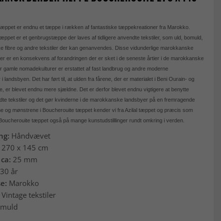
æppet er endnu et tæppe i rækken af fantastiske tæppekreationer fra Marokko.
æppet er et genbrugstæppe der laves af tidligere anvendte tekstiler, som uld, bomuld,
ke fibre og andre tekstiler der kan genanvendes. Disse vidunderlige marokkanske
 er en konsekvens af forandringen der er sket i de seneste årtier i de marokkanske
r gamle nomadekulturer er erstattet af fast landbrug og andre moderne
i landsbyen. Det har ført til, at ulden fra fårene, der er materialet i Beni Ourain- og
e, er blevet endnu mere sjældne. Det er derfor blevet endnu vigtigere at benytte
ndte tekstiler og det gør kvinderne i de marokkanske landsbyer på en fremragende
 og mønstrene i Boucherouite tæppet kender vi fra Azilal tæppet og præcis som
oucherouite tæppet også på mange kunstudstilllinger rundt omkring i verden.
ing:
Håndvævet
:
270 x 145 cm
 ca:
25 mm
30 år
se:
Marokko
 Vintage tekstiler
muld