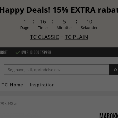
Happy Deals! 15% EXTRA raba
1
16
5
9
Dage
Timer
Minutter
Sekunder
TC CLASSIC
+
TC PLAIN
URRET
OVER 10 000 TÆPPER
TC Home
Inspiration
70 x 145 cm
MAROKK