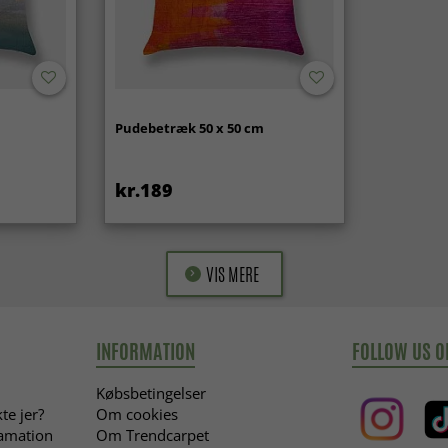
Pudebetræk 50 x 50 cm
kr.189
VIS MERE
INFORMATION
FOLLOW US O
Købsbetingelser
te jer?
Om cookies
lamation
Om Trendcarpet