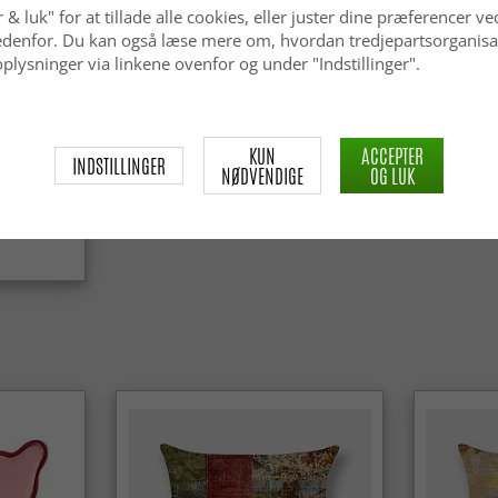
 & luk" for at tillade alle cookies, eller juster dine præferencer ve
 nedenfor. Du kan også læse mere om, hvordan tredjepartsorganisa
plysninger via linkene ovenfor og under "Indstillinger".
KUN
ACCEPTER
INDSTILLINGER
NØDVENDIGE
OG LUK
 Super