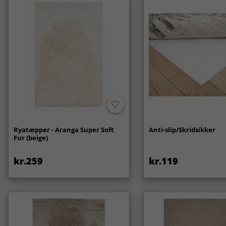
Ryatæpper - Aranga Super Soft
Anti-slip/Skridsikker
Fur (beige)
kr.259
kr.119