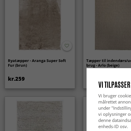
Ryatæpper - Aranga Super Soft
Tæpper til indendørs/
Fur (brun)
brug - Arlo (beige)
kr.259
kr.439
VI TILPASSER
Vi bruger cookie
målrettet annon
under "Indstilli
vi oplysninger o
denne dataindsa
enheds-ID osv.