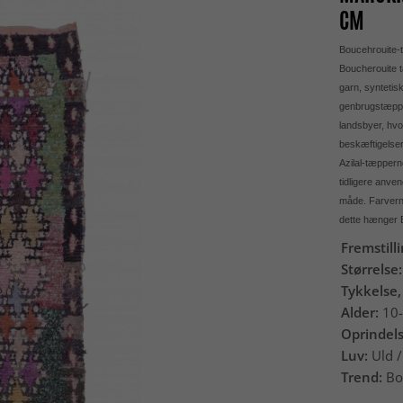
CM
Boucehrouite-t
Boucherouite t
garn, syntetis
genbrugstæpper
landsbyer, hvo
beskæftigelser 
Azilal-tæppern
tidligere anve
måde. Farverne
dette hænger B
Fremstill
Størrelse
Tykkelse,
Alder:
10-
Oprindel
Luv:
Uld /
Trend:
Bo