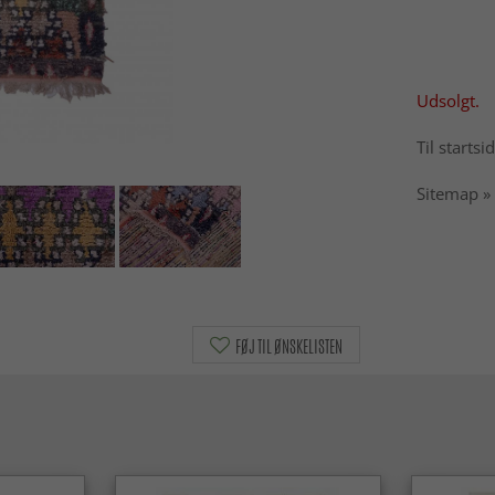
Udsolgt.
Til startsi
Sitemap »
FØJ TIL ØNSKELISTEN