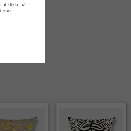
d at klikke på
tioner