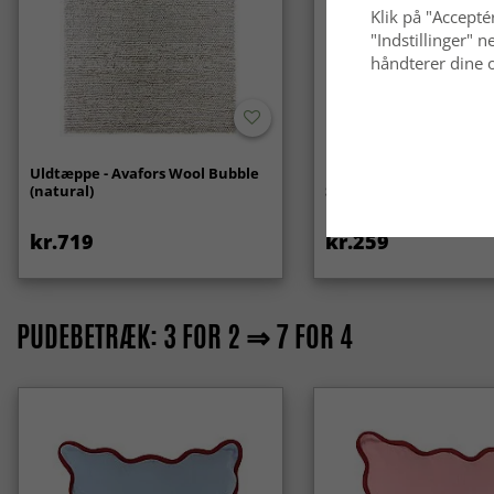
Klik på "Acceptér
"Indstillinger"
håndterer dine o
Uldtæppe - Avafors Wool Bubble
Runde tæpper - Aranga
(natural)
Soft Fur (beige)
kr.719
kr.259
PUDEBETRÆK: 3 FOR 2 ⇒ 7 FOR 4