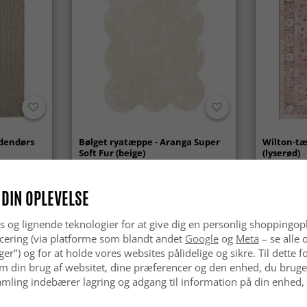
udendørs
Bølget ryatæppe - Aranga Super
Wilton-tæ
Soft Fur (beige)
(lyserød)
kr.369
kr.329
 DIN OPLEVELSE
s og lignende teknologier for at give dig en personlig shoppingop
cering (via platforme som blandt andet
Google
og
Meta
– se alle 
nger") og for at holde vores websites pålidelige og sikre. Til dette
m din brug af websitet, dine præferencer og den enhed, du bruger
mling indebærer lagring og adgang til information på din enhed,