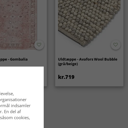
ppe - Gombalia
Uldtæppe - Avafors Wool Bubble
(grå/beige)
kr.719
kr.439
levelse,
organisationer
 formål indsamler
. En del af
 såsom cookies,