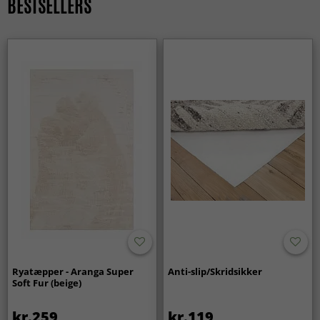
BESTSELLERS
Ryatæpper - Aranga Super
Anti-slip/Skridsikker
Soft Fur (beige)
kr.259
kr.119