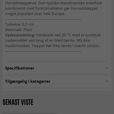
Horredstæpperne. Den typiske skandinaviske enkelhed
kombineret med funktionaliteten gør Horredstæppet
meget populært over hele Europa.
------------------------------------------------------------
Tykkelse: 0,5 cm
Materiale: Plast
Vaskeanvisning:
Håndvask ved 30 °C med et syntetisk
vaskemiddel ved brug af en blød børste. Må ikke
maskinvaskes. Tæppet bør ikke tørres i stærkt solskin.
------------------------------------------------------------
Specifikationer
Artno:
hrd.cleo.grey-2
Tilgængelig i kategorier
Plasttæpper
Gangtæpper
Køkkentæpper
Grå tæpper
SENAST VISTE
Tæpper 200 x 300 cm
Tæpper 160x230 cm