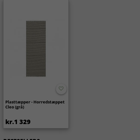
Tæpper 140x200 cm
Kvadratisk tæppe
Tæpper 80 x 300 cm
MODERNE TÆPPER
Rektangulære Tæpper
Tæpper 80 x 150 cm
Tæpper 80 x 250 cm
ALLE TÆPPER
Plasttæpper - Horredstæppet
Cleo (grå)
kr.1 329