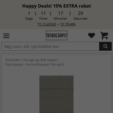
Happy Deals! 15% EXTRA rabat
1
11
17
28
Dage
Timer
Minutter
Sekunder
TC CLASSIC
+
TC PLAIN
LAGT I INDKØBSKURVEN.
Startsiden
/
Orange og rødt tæppe
/
Plasttæpper - Horredstæppet Cleo (grå)