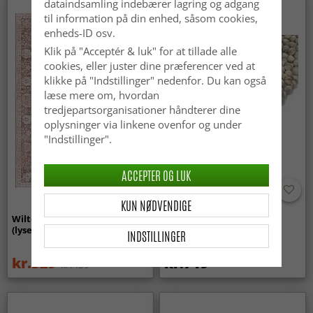
dataindsamling indebærer lagring og adgang
Nyhed
til information på din enhed, såsom cookies,
enheds-ID osv.
Klik på "Acceptér & luk" for at tillade alle
cookies, eller juster dine præferencer ved at
klikke på "Indstillinger" nedenfor. Du kan også
læse mere om, hvordan
tredjepartsorganisationer håndterer dine
oplysninger via linkene ovenfor og under
"Indstillinger".
ACCEPTER OG LUK
KUN NØDVENDIGE
Wilton-tæppe - Gombalia
Uldtæppe - Avafors Wool
(lyserød)
Bubble (grå/beige)
INDSTILLINGER
kr.329
kr.719
kr.439