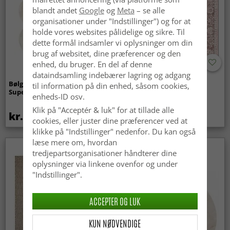
blandt andet
Google
og
Meta
– se alle
organisationer under "Indstillinger") og for at
holde vores websites pålidelige og sikre. Til
dette formål indsamler vi oplysninger om din
brug af websitet, dine præferencer og den
enhed, du bruger. En del af denne
dataindsamling indebærer lagring og adgang
Bølget ryatæppe - Aranga
Wilton-tæppe - Gombalia
til information på din enhed, såsom cookies,
Super Soft Fur (beige)
(lyserød)
enheds-ID osv.
Klik på "Acceptér & luk" for at tillade alle
kr.369
kr.329
kr.439
cookies, eller juster dine præferencer ved at
klikke på "Indstillinger" nedenfor. Du kan også
læse mere om, hvordan
tredjepartsorganisationer håndterer dine
oplysninger via linkene ovenfor og under
"Indstillinger".
ACCEPTER OG LUK
KUN NØDVENDIGE