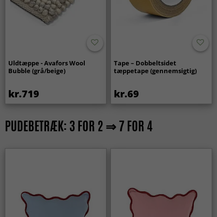
Uldtæppe - Avafors Wool
Tape – Dobbeltsidet
Bubble (grå/beige)
tæppetape (gennemsigtig)
kr.719
kr.69
PUDEBETRÆK: 3 FOR 2 ⇒ 7 FOR 4