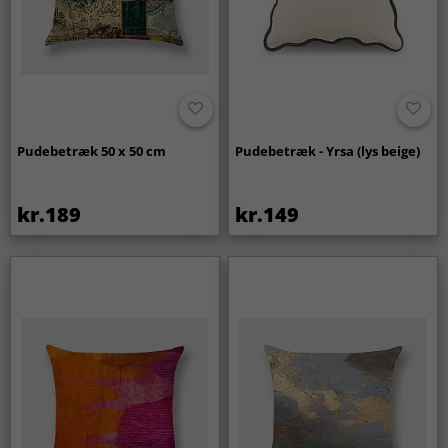
Pudebetræk 50 x 50 cm
Pudebetræk - Yrsa (lys beige)
kr.189
kr.149