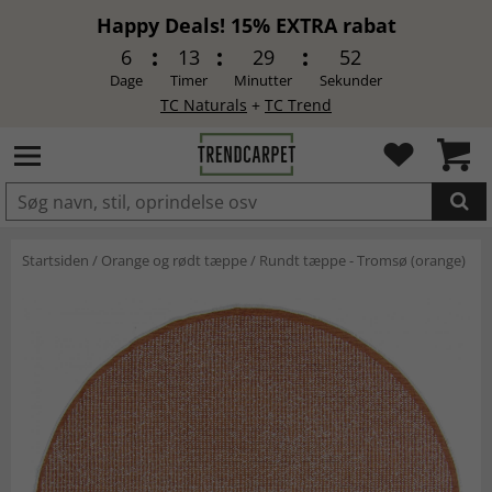
Happy Deals! 15% EXTRA rabat
6
13
29
51
Dage
Timer
Minutter
Sekunder
TC Naturals
+
TC Trend
LAGT I INDKØBSKURVEN.
Startsiden
/
Orange og rødt tæppe
/
Rundt tæppe - Tromsø (orange)