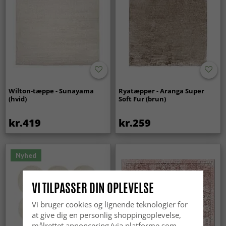
Wilton-tæppe - Sunayama
Ryatæpper - Aranga Super
(hvid)
Soft Fur (brun)
kr.419
kr.259
Nyhed
VI TILPASSER DIN OPLEVELSE
Vi bruger cookies og lignende teknologier for
at give dig en personlig shoppingoplevelse,
målrettet annoncering (via platforme som