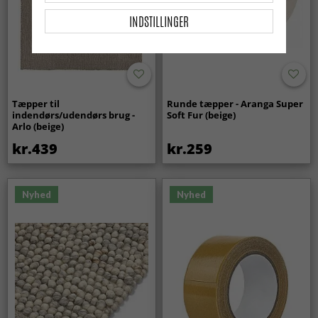
INDSTILLINGER
Tæpper til
Runde tæpper - Aranga Super
indendørs/udendørs brug -
Soft Fur (beige)
Arlo (beige)
kr.439
kr.259
Nyhed
Nyhed