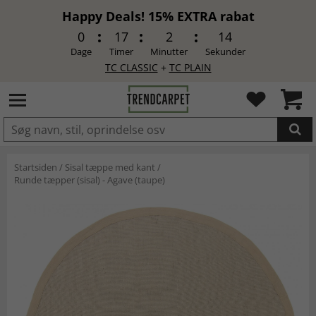
Happy Deals! 15% EXTRA rabat
0
17
2
14
Dage
Timer
Minutter
Sekunder
TC CLASSIC
+
TC PLAIN
LAGT I INDKØBSKURVEN.
Startsiden
/
Sisal tæppe med kant
/
Runde tæpper (sisal) - Agave (taupe)