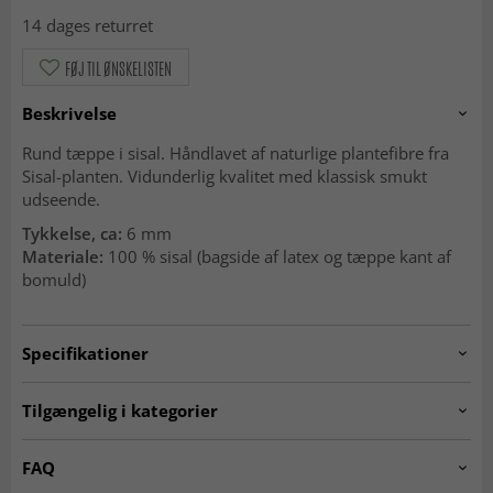
14 dages returret
FØJ TIL ØNSKELISTEN
Beskrivelse
Rund tæppe i sisal. Håndlavet af naturlige plantefibre fra
Sisal-planten. Vidunderlig kvalitet med klassisk smukt
udseende.
Tykkelse, ca:
6 mm
Materiale:
100 % sisal (bagside af latex og tæppe kant af
bomuld)
Specifikationer
Artno:
sisal.design20.round
Tilgængelig i kategorier
RUNDE TÆPPER
Beige tæpper
FAQ
Sisaltæpper
SEASON SALE