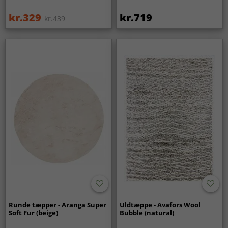
kr.329
kr.719
kr.439
Runde tæpper - Aranga Super
Uldtæppe - Avafors Wool
Soft Fur (beige)
Bubble (natural)