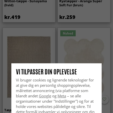
Wilton-tæppe - Sunayama
Ryatæpper - Aranga Super
(hvid)
Soft Fur (brun)
kr.419
kr.259
Nyhed
VI TILPASSER DIN OPLEVELSE
Vi bruger cookies og lignende teknologier for
at give dig en personlig shoppingoplevelse,
målrettet annoncering (via platforme som
blandt andet
Google
og
Meta
– se alle
organisationer under "Indstillinger") og for at
holde vores websites pålidelige og sikre. Til
Tæpper til
Bølget ryatæppe - Aranga
dette formål indsamler vi oplysninger om din