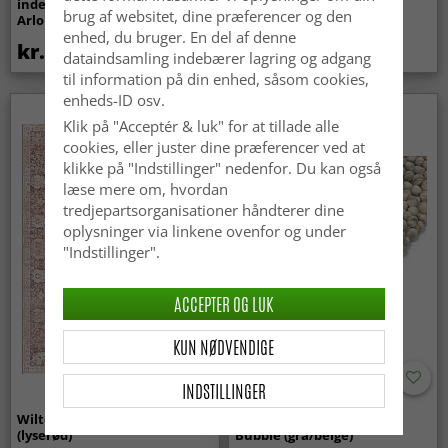
indendørs/udendørs brug -
Super Soft Fur (beige)
brug af websitet, dine præferencer og den
Arlo (beige)
enhed, du bruger. En del af denne
kr.439
kr.369
dataindsamling indebærer lagring og adgang
til information på din enhed, såsom cookies,
enheds-ID osv.
Nyhed
Klik på "Acceptér & luk" for at tillade alle
cookies, eller juster dine præferencer ved at
klikke på "Indstillinger" nedenfor. Du kan også
læse mere om, hvordan
tredjepartsorganisationer håndterer dine
oplysninger via linkene ovenfor og under
"Indstillinger".
ACCEPTER OG LUK
KUN NØDVENDIGE
INDSTILLINGER
Wilton-tæppe - Gombalia
Uldtæppe - Avafors Wool
(lyserød)
Bubble (grå/beige)