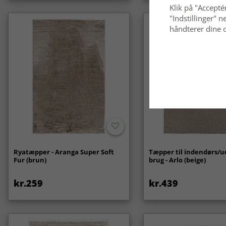
Klik på "Acceptér
"Indstillinger"
håndterer dine o
Ryatæpper - Aranga Super Soft
Tæpper til indendørs/
Fur (brun)
brug - Arlo (beige)
kr.259
kr.439