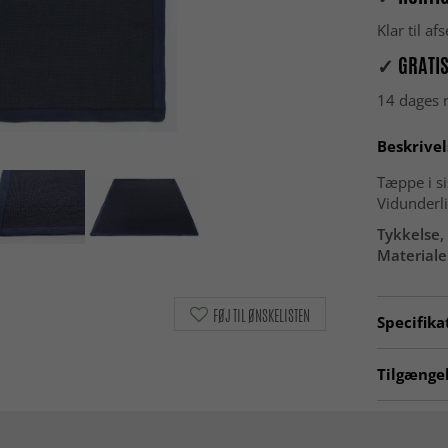
Klar til a
✓
GRATIS
14 dages r
Beskrivel
Tæppe i si
Vidunderli
Tykkelse, 
Materiale
FØJ TIL ØNSKELISTEN
Specifika
Artno:
sis
Tilgængel
Gangtæpp
Tæpper 2