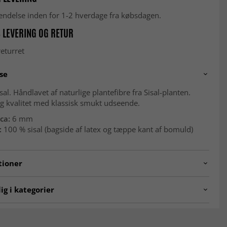
fsendelse inden for 1-2 hverdage fra købsdagen.
 LEVERING OG RETUR
eturret
se
sal. Håndlavet af naturlige plantefibre fra Sisal-planten.
g kvalitet med klassisk smukt udseende.
ca:
6 mm
:
100 % sisal (bagside af latex og tæppe kant af bomuld)
tioner
al.design15-2
ig i kategorier
er
Tæpper til entré
00 x 300 cm
Tæpper 160x230 cm