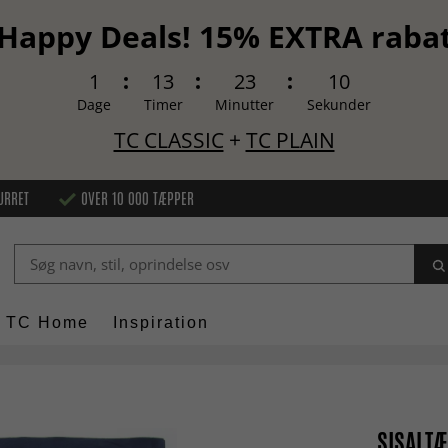
Happy Deals! 15% EXTRA raba
1
13
23
9
Dage
Timer
Minutter
Sekunder
TC CLASSIC
+
TC PLAIN
URRET
OVER 10 000 TÆPPER
TC Home
Inspiration
SISALTÆ