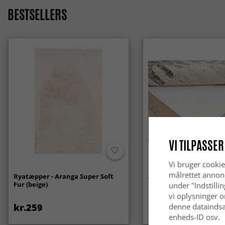
BESTSELLERS
VI TILPASSER
Vi bruger cookie
målrettet annon
Ryatæpper - Aranga Super Soft
Anti-slip/Skridsikker
Fur (beige)
under "Indstilli
vi oplysninger o
kr.259
kr.119
denne dataindsa
enheds-ID osv.