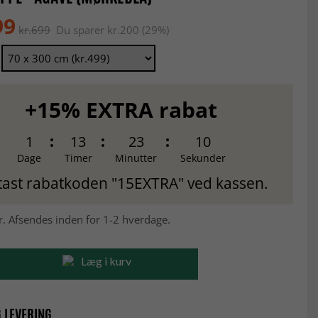
99
kr.699
Du sparer kr.200 (29%)
+15% EXTRA rabat
1
13
23
9
Dage
Timer
Minutter
Sekunder
tast rabatkoden "15EXTRA" ved kassen.
r. Afsendes inden for 1-2 hverdage.
Læg i kurv
 LEVERING