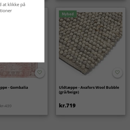
d at klikke på
tioner
Nyhed
ppe - Gombalia
Uldtæppe - Avafors Wool Bubble
(grå/beige)
kr.719
kr.439