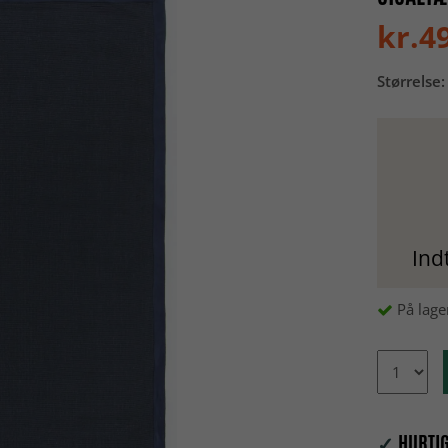
kr.4
Størrelse:
Ind
På lage
✓
HURTIG