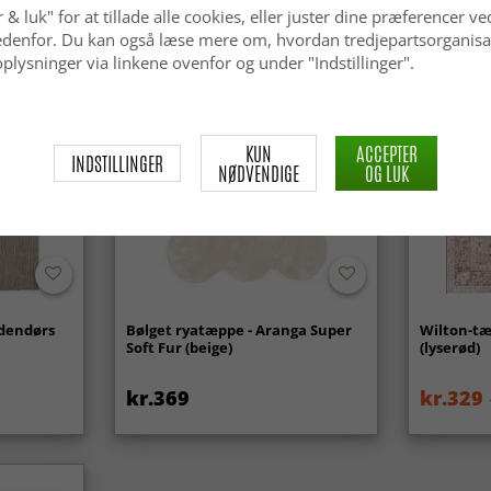
 & luk" for at tillade alle cookies, eller juster dine præferencer ve
 nedenfor. Du kan også læse mere om, hvordan tredjepartsorganisa
Nyhed
plysninger via linkene ovenfor og under "Indstillinger".
KUN
ACCEPTER
INDSTILLINGER
NØDVENDIGE
OG LUK
udendørs
Bølget ryatæppe - Aranga Super
Wilton-tæ
Soft Fur (beige)
(lyserød)
kr.369
kr.329