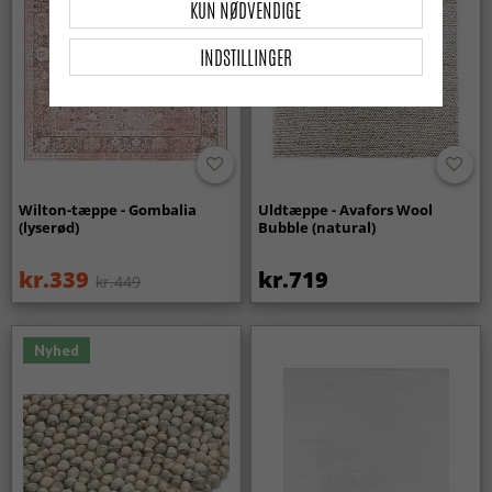
KUN NØDVENDIGE
INDSTILLINGER
Wilton-tæppe - Gombalia
Uldtæppe - Avafors Wool
(lyserød)
Bubble (natural)
kr.339
kr.719
kr.449
Nyhed