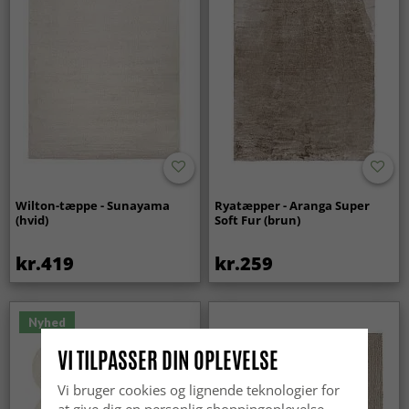
Wilton-tæppe - Sunayama
Ryatæpper - Aranga Super
(hvid)
Soft Fur (brun)
kr.419
kr.259
Nyhed
VI TILPASSER DIN OPLEVELSE
Vi bruger cookies og lignende teknologier for
at give dig en personlig shoppingoplevelse,