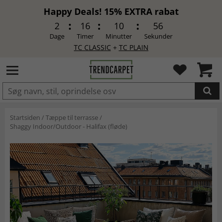
Happy Deals! 15% EXTRA rabat
2
16
10
55
Dage
Timer
Minutter
Sekunder
TC CLASSIC
+
TC PLAIN
LAGT I INDKØBSKURVEN.
Startsiden
/
Tæppe til terrasse
/
Shaggy Indoor/Outdoor - Halifax (fløde)