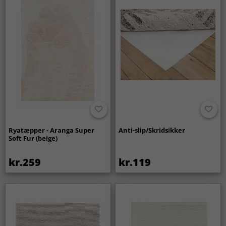
der gør gulvet mere behageligt at gå på og giver en
varmere fornemmelse i rummet.
Er rya-tæpper et godt valg til langvarig brug?
Ja, rya-tæpper er designet til at bevare både komfort og
form over tid. Med enkel pleje føles tæppet fortsat blødt og
bidrager til et stilfuldt og indbydende hjem år efter år.
Ryatæpper - Aranga Super
Anti-slip/Skridsikker
Soft Fur (beige)
kr.259
kr.119