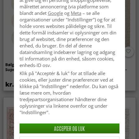
målrettet annoncering (via platforme som
blandt andet
Google
og
Meta
– se alle
organisationer under "Indstillinger") og for at
holde vores websites pålidelige og sikre. Til
dette formål indsamler vi oplysninger om din
brug af websitet, dine præferencer og den
enhed, du bruger. En del af denne
dataindsamling indebærer lagring og adgang
til information på din enhed, såsom cookies,
Bølget ryatæppe - Aranga
Tæpper til
enheds-ID osv.
Super Soft Fur (beige)
indendørs/udendørs brug -
Klik på "Acceptér & luk" for at tillade alle
Arlo (beige)
cookies, eller juster dine præferencer ved at
kr.369
kr.449
klikke på "Indstillinger" nedenfor. Du kan også
læse mere om, hvordan
tredjepartsorganisationer håndterer dine
oplysninger via linkene ovenfor og under
"Indstillinger".
ACCEPTER OG LUK