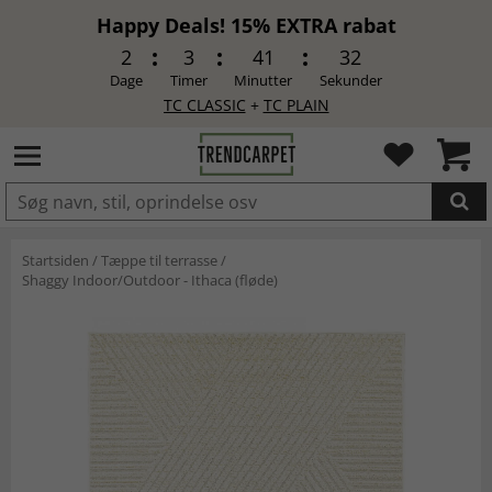
Happy Deals! 15% EXTRA rabat
2
3
41
31
Dage
Timer
Minutter
Sekunder
TC CLASSIC
+
TC PLAIN
LAGT I INDKØBSKURVEN.
Startsiden
/
Tæppe til terrasse
/
Shaggy Indoor/Outdoor - Ithaca (fløde)