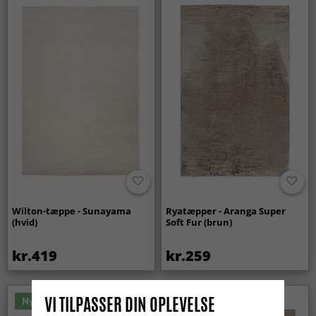
Wilton-tæppe - Sunayama
Ryatæpper - Aranga Super
(hvid)
Soft Fur (brun)
kr.419
kr.259
VI TILPASSER DIN OPLEVELSE
Nyhed