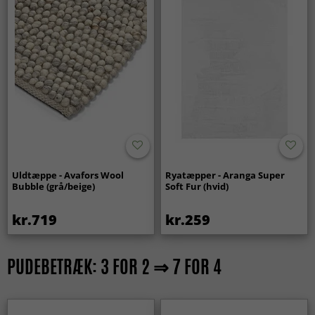
Uldtæppe - Avafors Wool
Ryatæpper - Aranga Super
Bubble (grå/beige)
Soft Fur (hvid)
kr.719
kr.259
PUDEBETRÆK: 3 FOR 2 ⇒ 7 FOR 4