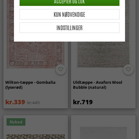
ACCEPTER OG LUK
KUN NØDVENDIGE
INDSTILLINGER
Wilton-tæppe - Gombalia
Uldtæppe - Avafors Wool
(lyserød)
Bubble (natural)
kr.339
kr.719
kr.449
Nyhed