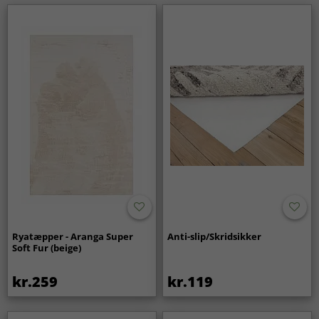
Giver rya-tæpper ekstra varme på kolde gulve?
Ja, den tætte og høje luv fungerer som et isolerende lag,
der gør gulvet mere behageligt at gå på og giver en
varmere fornemmelse i rummet.
Er rya-tæpper et godt valg til langvarig brug?
Ja, rya-tæpper er designet til at bevare både komfort og
form over tid. Med enkel pleje føles tæppet fortsat blødt og
bidrager til et stilfuldt og indbydende hjem år efter år.
Ryatæpper - Aranga Super
Anti-slip/Skridsikker
Soft Fur (beige)
kr.259
kr.119