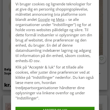
Vi bruger cookies og lignende teknologier for
at give dig en personlig shoppingoplevelse,
målrettet annoncering (via platforme som
blandt andet
Google
og
Meta
– se alle
organisationer under "Indstillinger") og for at
holde vores websites pålidelige og sikre. Til
dette formål indsamler vi oplysninger om din
brug af websitet, dine præferencer og den
enhed, du bruger. En del af denne
dataindsamling indebærer lagring og adgang
til information på din enhed, såsom cookies,
enheds-ID osv.
Klik på "Acceptér & luk" for at tillade alle
Bølget ryatæppe - Aranga
Tæpper til
cookies, eller juster dine præferencer ved at
Super Soft Fur (beige)
indendørs/udendørs brug -
Arlo (beige)
klikke på "Indstillinger" nedenfor. Du kan også
læse mere om, hvordan
kr.369
kr.449
tredjepartsorganisationer håndterer dine
oplysninger via linkene ovenfor og under
"Indstillinger".