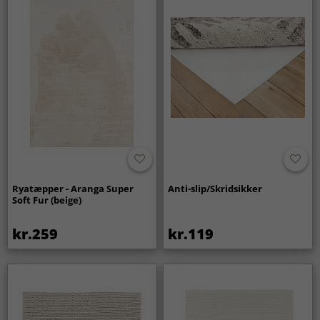
udtryk i lang tid.
Ryatæpper - Aranga Super
Anti-slip/Skridsikker
Soft Fur (beige)
kr.259
kr.119