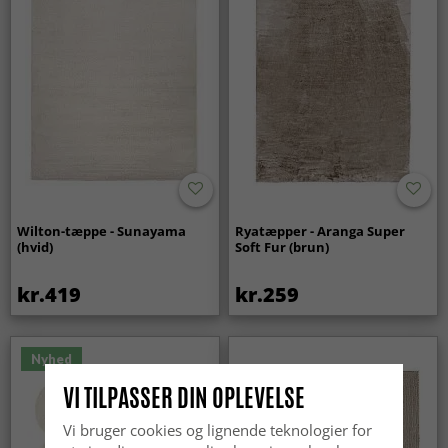
Wilton-tæppe - Sunayama
Ryatæpper - Aranga Super
(hvid)
Soft Fur (brun)
kr.419
kr.259
Nyhed
VI TILPASSER DIN OPLEVELSE
Vi bruger cookies og lignende teknologier for