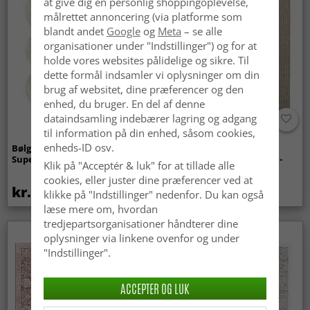
at give dig en personlig shoppingoplevelse,
målrettet annoncering (via platforme som
blandt andet
Google
og
Meta
– se alle
organisationer under "Indstillinger") og for at
holde vores websites pålidelige og sikre. Til
dette formål indsamler vi oplysninger om din
brug af websitet, dine præferencer og den
enhed, du bruger. En del af denne
dataindsamling indebærer lagring og adgang
til information på din enhed, såsom cookies,
enheds-ID osv.
Bølget ryatæppe - Aranga
Tæpper til
Super Soft Fur (beige)
indendørs/udendørs brug -
Klik på "Acceptér & luk" for at tillade alle
Arlo (beige)
cookies, eller juster dine præferencer ved at
kr.369
kr.449
klikke på "Indstillinger" nedenfor. Du kan også
læse mere om, hvordan
tredjepartsorganisationer håndterer dine
oplysninger via linkene ovenfor og under
"Indstillinger".
ACCEPTER OG LUK