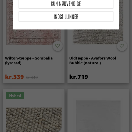
KUN NØDVENDIGE
INDSTILLINGER
Wilton-tæppe - Gombalia
Uldtæppe - Avafors Wool
(lyserød)
Bubble (natural)
kr.339
kr.719
kr.449
Nyhed