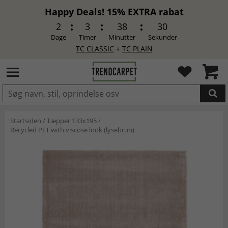
Happy Deals! 15% EXTRA rabat
2
3
38
30
Dage
Timer
Minutter
Sekunder
TC CLASSIC
+
TC PLAIN
LAGT I INDKØBSKURVEN.
Startsiden
/
Tæpper 133x195
/
Recycled PET with viscose look (lysebrun)