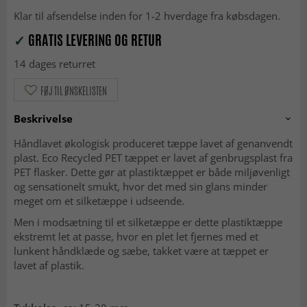
Klar til afsendelse inden for 1-2 hverdage fra købsdagen.
✓
GRATIS LEVERING OG RETUR
14 dages returret
FØJ TIL ØNSKELISTEN
Beskrivelse
Håndlavet økologisk produceret tæppe lavet af genanvendt
plast. Eco Recycled PET tæppet er lavet af genbrugsplast fra
PET flasker. Dette gør at plastiktæppet er både miljøvenligt
og sensationelt smukt, hvor det med sin glans minder
meget om et silketæppe i udseende.
Men i modsætning til et silketæppe er dette plastiktæppe
ekstremt let at passe, hvor en plet let fjernes med et
lunkent håndklæde og sæbe, takket være at tæppet er
lavet af plastik.​